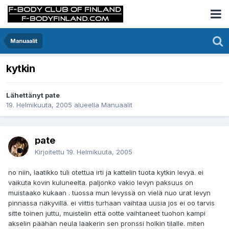
Manuaalit
kytkin
Lähettänyt pate
19. Helmikuuta, 2005
alueella
Manuaalit
pate
Kirjoitettu
19. Helmikuuta, 2005
no niin, laatikko tuli otettua irti ja kattelin tuota kytkin levyä. ei
vaikuta kovin kuluneelta. paljonko vakio levyn paksuus on
muistaako kukaan . tuossa mun levyssä on vielä nuo urat levyn
pinnassa näkyvillä. ei viittis turhaan vaihtaa uusia jos ei oo tarvis
sitte toinen juttu, muistelin että ootte vaihtaneet tuohon kampi
akselin päähän neula laakerin sen pronssi holkin tilalle. miten