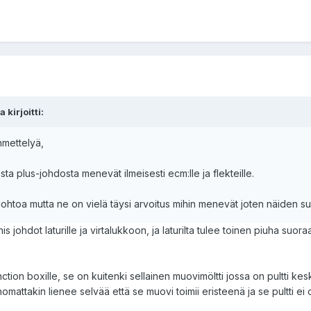
kirjoitti:
hmettelyä,
sta plus-johdosta menevät ilmeisesti ecm:lle ja flekteille.
 johtoa mutta ne on vielä täysi arvoitus mihin menevät joten näiden su
 johdot laturille ja virtalukkoon, ja laturilta tulee toinen piuha suora
tion boxille, se on kuitenki sellainen muovimöltti jossa on pultti keske
ttakin lienee selvää että se muovi toimii eristeenä ja se pultti ei ole 