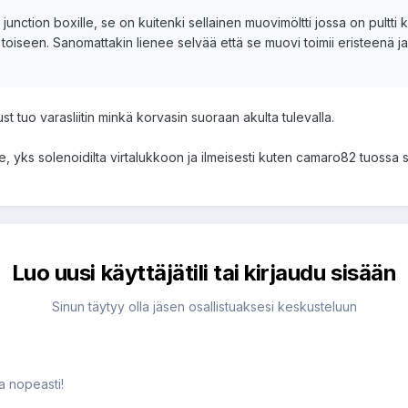
unction boxille, se on kuitenki sellainen muovimöltti jossa on pultti ke
een. Sanomattakin lienee selvää että se muovi toimii eristeenä ja se pu
just tuo varasliitin minkä korvasin suoraan akulta tulevalla.
lle, yks solenoidilta virtalukkoon ja ilmeisesti kuten camaro82 tuossa s
Luo uusi käyttäjätili tai kirjaudu sisään
Sinun täytyy olla jäsen osallistuaksesi keskusteluun
ja nopeasti!