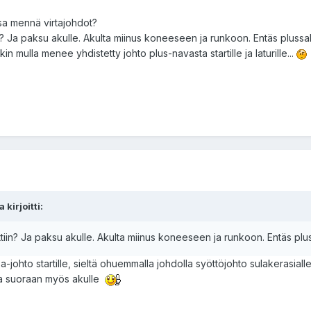
a mennä virtajohdot?
n? Ja paksu akulle. Akulta miinus koneeseen ja runkoon. Entäs plussa
n mulla menee yhdistetty johto plus-navasta startille ja laturille...
kirjoitti:
tiin? Ja paksu akulle. Akulta miinus koneeseen ja runkoon. Entäs plu
ohto startille, sieltä ohuemmalla johdolla syöttöjohto sulakerasialle
ilta suoraan myös akulle