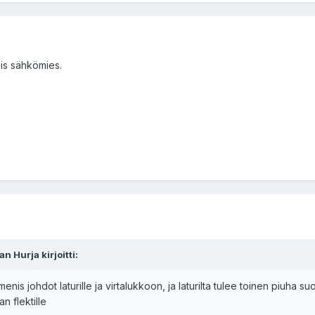
is sähkömies.
 Hurja kirjoitti:
nis johdot laturille ja virtalukkoon, ja laturilta tulee toinen piuha su
n flektille