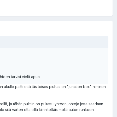
hteen tarvisi vielä apua.
an akulle paitti että täs toises piuhas on "junction box" niminen
llä, ja tähän pulttiin on pultattu yhteen johtoja jotta saadaan
sitä varten että sillä kiinnitettäis möltti auton runkoon.