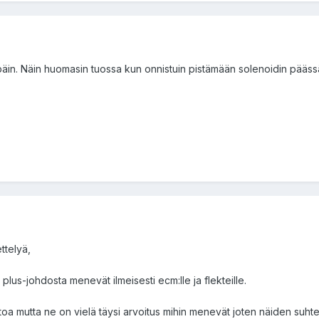
eenpäin. Näin huomasin tuossa kun onnistuin pistämään solenoidin pääs
ttelyä,
 plus-johdosta menevät ilmeisesti ecm:lle ja flekteille.
toa mutta ne on vielä täysi arvoitus mihin menevät joten näiden suhte