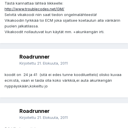
Tästä kannattaa lähteä liikkeelle:
http://www.troublecodes.net/GM/
Selvitä vikakoodi niin saat tiedon ongelmalähteestä!
Vikakoodin tyrkkää toi ECM joka sijaitsee koetaulun alla vänkärin
puolen jalkatilassa.
Vikakoodit nollautuvat kun käytät mm. +akunkengän irti.
Roadrunner
Kirjoitettu
21. Elokuuta, 2011
koodit on 24 ja 41 (sitä ei edes tunne koodiluettelo) olisko kuvaa
ecm:stä, vaan ei taida olla koko värkkiä,ei auta akunkengän
nyppäyskään,kokeiltu jo
Roadrunner
Kirjoitettu
21. Elokuuta, 2011