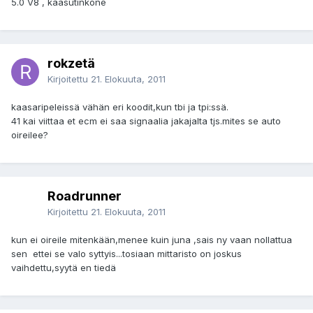
5.0 V8 , kaasutinkone
rokzetä
Kirjoitettu
21. Elokuuta, 2011
kaasaripeleissä vähän eri koodit,kun tbi ja tpi:ssä.
41 kai viittaa et ecm ei saa signaalia jakajalta tjs.mites se auto
oireilee?
Roadrunner
Kirjoitettu
21. Elokuuta, 2011
kun ei oireile mitenkään,menee kuin juna ,sais ny vaan nollattua
sen ettei se valo syttyis...tosiaan mittaristo on joskus
vaihdettu,syytä en tiedä