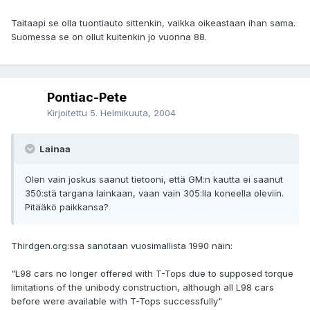
Taitaapi se olla tuontiauto sittenkin, vaikka oikeastaan ihan sama.
Suomessa se on ollut kuitenkin jo vuonna 88.
Pontiac-Pete
Kirjoitettu
5. Helmikuuta, 2004
Lainaa
Olen vain joskus saanut tietooni, että GM:n kautta ei saanut
350:stä targana lainkaan, vaan vain 305:lla koneella oleviin.
Pitääkö paikkansa?
Thirdgen.org:ssa sanotaan vuosimallista 1990 näin:
"L98 cars no longer offered with T-Tops due to supposed torque
limitations of the unibody construction, although all L98 cars
before were available with T-Tops successfully"