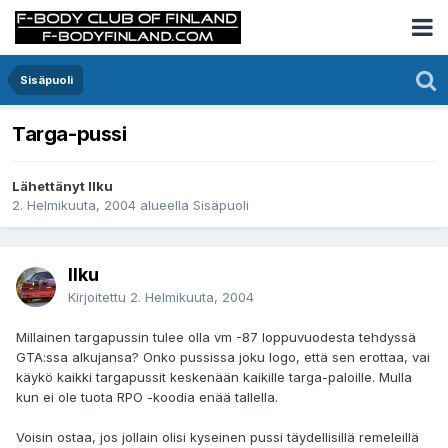
Sisäpuoli
Targa-pussi
Lähettänyt Ilku
2. Helmikuuta, 2004
alueella
Sisäpuoli
Ilku
Kirjoitettu
2. Helmikuuta, 2004
Millainen targapussin tulee olla vm -87 loppuvuodesta tehdyssä
GTA:ssa alkujansa? Onko pussissa joku logo, että sen erottaa, vai
käykö kaikki targapussit keskenään kaikille targa-paloille. Mulla
kun ei ole tuota RPO -koodia enää tallella.
Voisin ostaa, jos jollain olisi kyseinen pussi täydellisillä remeleillä