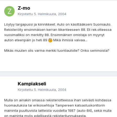
Z-mo
Kirjoitettu
5. Helmikuuta, 2004
Löytyy targapussi ja kiinnikkeet. Auto on käsittääkseni Suomiauto.
Rekisteröity ensimmäisen kerran liikenteeseen 88. Eli rek.otteessa
vuosimalliksi on merkitty 88. Ensimmäinen omistaja on myynyt
auton eteenpäin jo heti 89
Mikä ihmisiä vaivaa...
Mikäs muuten olis varma merkki tuontiautolle? Onko semmoista?
Kampiakseli
Kirjoitettu
5. Helmikuuta, 2004
Mulla on ainakin omassa rekisteriotteessa ihan selvästi kohdassa
huomautuksia tai erikoisehtoja Tampereen katsastuskonttorin
maininta puuttuvista laitteista vuodelta 1987 (auto-84), sekä mulla
on maininta myös edellisestä rekisteritunnuksesta.