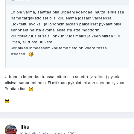
En ole varma, saattaa olla urbaanilegendaa, mutta jenkeissä
nämä targakattoiset olisi kuulemma jossain vaiheessa
luokiteltu avoiksi, ja johonkin aikaan paikalliset pykälät olisi
sanoneet näistä avomalleistaista että moottorin
kuutiotilavuus ei saisi jonkun vuosimallin jälkeen ylittää 5,0
litraa, eli tuota 305:sta.
Korjatkaa ihmeessämikäli tämä tieto on väärä tässä
asiassa...
Urbaania legendaa tuossa taitaa olla se etta (viralliset) pykalat
olisivat sanoneet noin. Ei mitkaan pykalat mitaan sanoneet, vaan
Pontiac itse.
Ilku
Kirjoitettu
1. Maaliskuuta, 2004