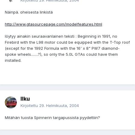
Kirjoitettu
29. Helmikuuta, 2004
Näinpä. oheisesta linkistä
http://www.gtasourcepage.com/modelfeatures.html
löytyy ainakin seuraavanlainen teksti : Beginning in 1991, no
Firebird with the L98 motor could be equipped with the T-Top roof
(except for the 1992 Formula with the 16' x 8" PW7 diamond-
spoke wheels........?), so only the 5.0L GTAs could have them
installed.
Ilku
Kirjoitettu
29. Helmikuuta, 2004
Mitähän tuosta Spinnerin targapussista pyydettiin?