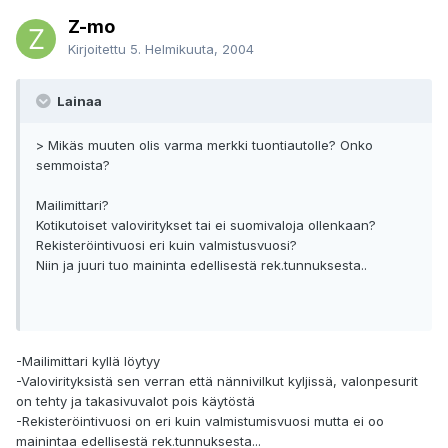
Z-mo
Kirjoitettu
5. Helmikuuta, 2004
Lainaa
> Mikäs muuten olis varma merkki tuontiautolle? Onko
semmoista?
Mailimittari?
Kotikutoiset valoviritykset tai ei suomivaloja ollenkaan?
Rekisteröintivuosi eri kuin valmistusvuosi?
Niin ja juuri tuo maininta edellisestä rek.tunnuksesta..
-Mailimittari kyllä löytyy
-Valovirityksistä sen verran että nännivilkut kyljissä, valonpesurit
on tehty ja takasivuvalot pois käytöstä
-Rekisteröintivuosi on eri kuin valmistumisvuosi mutta ei oo
mainintaa edellisestä rek.tunnuksesta...