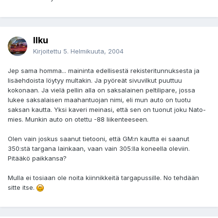
Ilku
Kirjoitettu
5. Helmikuuta, 2004
Jep sama homma... maininta edellisestä rekisteritunnuksesta ja
lisäehdoista löytyy multakin. Ja pyöreät sivuvilkut puuttuu
kokonaan. Ja vielä pellin alla on saksalainen peltilipare, jossa
lukee saksalaisen maahantuojan nimi, eli mun auto on tuotu
saksan kautta. Yksi kaveri meinasi, että sen on tuonut joku Nato-
mies. Munkin auto on otettu -88 liikenteeseen.
Olen vain joskus saanut tietooni, että GM:n kautta ei saanut
350:stä targana lainkaan, vaan vain 305:lla koneella oleviin.
Pitääkö paikkansa?
Mulla ei tosiaan ole noita kiinnikkeitä targapussille. No tehdään
sitte itse.