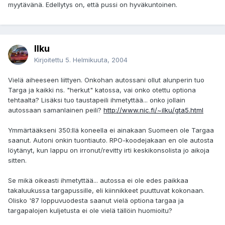
myytävänä. Edellytys on, että pussi on hyväkuntoinen.
Ilku
Kirjoitettu
5. Helmikuuta, 2004
Vielä aiheeseen liittyen. Onkohan autossani ollut alunperin tuo
Targa ja kaikki ns. "herkut" katossa, vai onko otettu optiona
tehtaalta? Lisäksi tuo taustapeili ihmetyttää... onko jollain
autossaan samanlainen peili?
http://www.nic.fi/~ilku/gta5.html
Ymmärtääkseni 350:llä koneella ei ainakaan Suomeen ole Targaa
saanut. Autoni onkin tuontiauto. RPO-koodejakaan en ole autosta
löytänyt, kun lappu on irronut/revitty irti keskikonsolista jo aikoja
sitten.
Se mikä oikeasti ihmetyttää... autossa ei ole edes paikkaa
takaluukussa targapussille, eli kiinnikkeet puuttuvat kokonaan.
Olisko '87 loppuvuodesta saanut vielä optiona targaa ja
targapalojen kuljetusta ei ole vielä tällöin huomioitu?