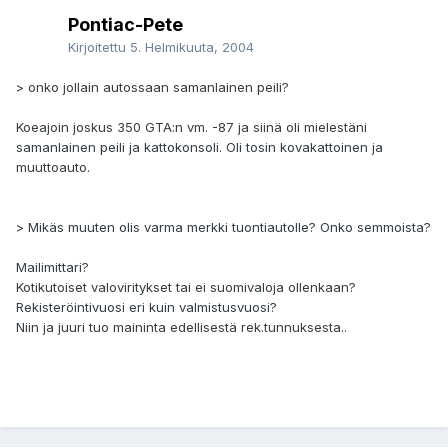
Pontiac-Pete
Kirjoitettu
5. Helmikuuta, 2004
> onko jollain autossaan samanlainen peili?
Koeajoin joskus 350 GTA:n vm. -87 ja siinä oli mielestäni
samanlainen peili ja kattokonsoli. Oli tosin kovakattoinen ja
muuttoauto.
> Mikäs muuten olis varma merkki tuontiautolle? Onko semmoista?
Mailimittari?
Kotikutoiset valoviritykset tai ei suomivaloja ollenkaan?
Rekisteröintivuosi eri kuin valmistusvuosi?
Niin ja juuri tuo maininta edellisestä rek.tunnuksesta..