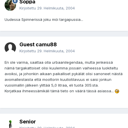
Soppa
Kirjoitettu
29. Helmikuuta, 2004
Uudessa Spinnerissä joku möi targapussia...
Guest camu88
Kirjoitettu
29. Helmikuuta, 2004
En ole varma, saattaa olla urbaanilegendaa, mutta jenkeissä
nämä targakattoiset olisi kuulemma jossain vaiheessa luokiteltu
avoiksi, ja johonkin aikaan paikalliset pykälät olisi sanoneet näistä
avomalleistaista että moottorin kuutiotilavuus ei saisi jonkun
vuosimallin jälkeen ylittää 5,0 litraa, eli tuota 305:sta.
Korjatkaa ihmeessämikäli tämä tieto on väärä tässä asiassa...
Senior