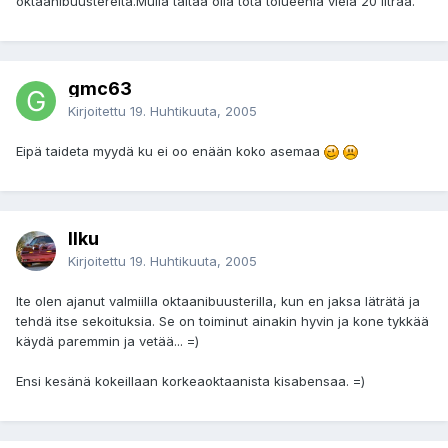
oktaanibuustereita.Mulla taitaa olla tota tolueeniä vielä 20 litraa.
gmc63
Kirjoitettu
19. Huhtikuuta, 2005
Eipä taideta myydä ku ei oo enään koko asemaa
Ilku
Kirjoitettu
19. Huhtikuuta, 2005
Ite olen ajanut valmiilla oktaanibuusterilla, kun en jaksa läträtä ja
tehdä itse sekoituksia. Se on toiminut ainakin hyvin ja kone tykkää
käydä paremmin ja vetää... =)
Ensi kesänä kokeillaan korkeaoktaanista kisabensaa. =)