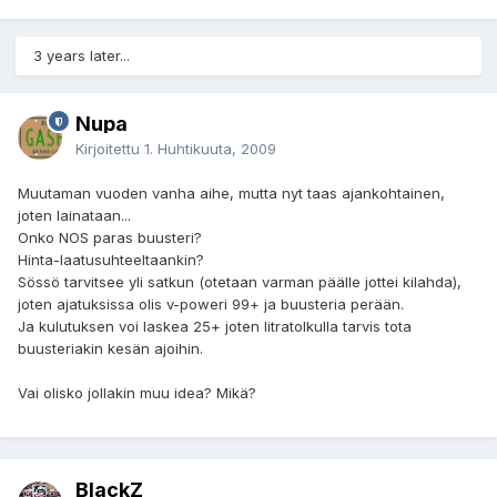
3 years later...
Nupa
Kirjoitettu
1. Huhtikuuta, 2009
Muutaman vuoden vanha aihe, mutta nyt taas ajankohtainen,
joten lainataan...
Onko NOS paras buusteri?
Hinta-laatusuhteeltaankin?
Sössö tarvitsee yli satkun (otetaan varman päälle jottei kilahda),
joten ajatuksissa olis v-poweri 99+ ja buusteria perään.
Ja kulutuksen voi laskea 25+ joten litratolkulla tarvis tota
buusteriakin kesän ajoihin.
Vai olisko jollakin muu idea? Mikä?
BlackZ