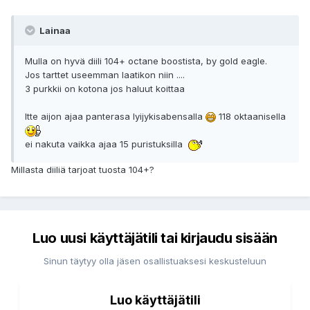
Lainaa
Mulla on hyvä diili 104+ octane boostista, by gold eagle.
Jos tarttet useemman laatikon niin ....
3 purkkii on kotona jos haluut koittaa
Itte aijon ajaa panterasa lyijykisabensalla
118 oktaanisella
ei nakuta vaikka ajaa 15 puristuksilla
Millasta diiliä tarjoat tuosta 104+?
Luo uusi käyttäjätili tai kirjaudu sisään
Sinun täytyy olla jäsen osallistuaksesi keskusteluun
Luo käyttäjätili