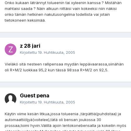
Onko kukaan lätrännyt tolueenin tai xyleenin kanssa ? Mistähän
mahtaisi saada ? Näin alkuun riittäisi vain kokeeksi niin näkisi
onko tämän hetkinen nakutusongelma todellista vai jotain
tietokoneen keksimää.
z 28 jari
Kirjoitettu
19. Huhtikuuta, 2005
Vieläkö sitä nesteen rallipensaa myydän leppävaarassa,siinähän
oli R+M/2 luokkaa 95,2 kun tässä 98:ssa R+M/2 on 92,5.
Guest pena
Kirjoitettu
19. Huhtikuuta, 2005
Käytin viime kesän litkua,jossa tolueenia ,tärpättiä(puhdistaa) ja
automaattiöljyä(voitelee),tätä oli bensan joukossa 30
prossaa,toimi hyvin.Välillä ajoin lentokonebensalla ja kokeilin myös