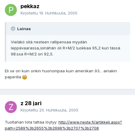
pekkaz
Kirjoitettu
19. Huhtikuuta, 2005
Lainaa
Vieläkö sitä nesteen rallipensaa myydän
leppävaarassa,siinähän oli R+M/2 luokkaa 95,2 kun tässä
98:ssa R+M/2 on 92,5.
Eli se on kuin onkin huonompaa kuin ameriikan 93... ainakin
paperilla
z 28 jari
Kirjoitettu
20. Huhtikuuta, 2005
Tuoltahan tota tattaa löytyy:
http://www.neste.fi/artikkeli.aspx?
path=2589%3b2655%3b2698%3b2707%3b2708