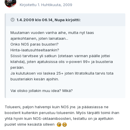
Kirjoitettu
1. Huhtikuuta, 2009
1.4.2009 klo 06.14, Nupa kirjoitti:
Muutaman vuoden vanha aihe, mutta nyt taas
ajankohtainen, joten lainataan...
Onko NOS paras buusteri?
Hinta-laatusuhteeltaankin?
Sössö tarvitsee yli satkun (otetaan varman päälle jottei
kilahda), joten ajatuksissa olis v-poweri 99+ ja buusteria
perään.
Ja kulutuksen voi laskea 25+ joten litratolkulla tarvis tota
buusteriakin kesän ajoihin.
Vai olisko jollakin muu idea? Mikä?
Tolueeni, paljon halvempi kuin NOS jne. ja pääasiassa ne
boosterit kuitenkin perustuu tolueeniin. Myös tärpätti toimii ihan
yhtä hyvin kuin NOS-oktaaniboosteri, testattu on ja ajettukin
puolet viime kesästä silleen