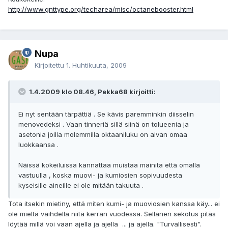
http://www.gnttype.org/techarea/misc/octanebooster.html
Nupa
Kirjoitettu
1. Huhtikuuta, 2009
1.4.2009 klo 08.46, Pekka68 kirjoitti:
Ei nyt sentään tärpättiä . Se kävis paremminkin diisselin
menovedeksi . Vaan tinneriä sillä siinä on tolueenia ja
asetonia joilla molemmilla oktaaniluku on aivan omaa
luokkaansa .
Näissä kokeiluissa kannattaa muistaa mainita että omalla
vastuulla , koska muovi- ja kumiosien sopivuudesta
kyseisille aineille ei ole mitään takuuta .
Tota itsekin mietiny, että miten kumi- ja muoviosien kanssa käy... ei
ole mieltä vaihdella niitä kerran vuodessa. Sellanen sekotus pitäs
löytää millä voi vaan ajella ja ajella ... ja ajella. "Turvallisesti".