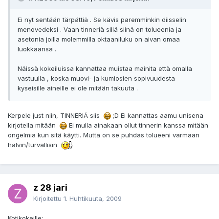
Ei nyt sentään tärpättiä . Se kävis paremminkin diisselin
menovedeksi . Vaan tinneriä sillä siinä on tolueenia ja
asetonia joilla molemmilla oktaaniluku on aivan omaa
luokkaansa .
Näissä kokeiluissa kannattaa muistaa mainita että omalla
vastuulla , koska muovi- ja kumiosien sopivuudesta
kyseisille aineille ei ole mitään takuuta .
Kerpele just niin, TINNERIÄ siis
;D Ei kannattas aamu unisena
kirjotella mitään
Ei mulla ainakaan ollut tinnerin kanssa mitään
ongelmia kun sitä käytti. Mutta on se puhdas tolueeni varmaan
halvin/turvallisin
z 28 jari
Kirjoitettu
1. Huhtikuuta, 2009
Kotikokeille: