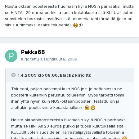
Noista oktaaniboostereista huomasin kyllä NOS:n parhaaksi, mutta
se HINTA!! 20 euroa purkki ja tuolla kulutuksella sitä KULUU!! Joten
suosittelen harrastelijaystävällistä tolueenia tahi tärpättiä (joka on
siis suurimmaksi osaksi tolueenia)
;D
Pekka68
Kirjoitettu
1. Huhtikuuta, 2009
1.4.2009 klo 08.06, BlackZ kirjoitti:
Tolueeni, paljon halvempi kuin NOS jne. ja pääasiassa ne
boosterit kuitenkin perustuu tolueeniin. Myös tärpätti toimii
ihan yhtä hyvin kuin NOS-oktaaniboosteri, testattu on ja
ajettukin puolet viime kesästä silleen
Noista oktaaniboostereista huomasin kyllä NOS:n parhaaksi,
mutta se HINTA!! 20 euroa purkki ja tuolla kulutuksella sitä
KULUU!! Joten suosittelen harrastelijaystävällistä tolueenia
tahi tärpättiä (joka on siis suurimmaksi osaksi tolueenia)