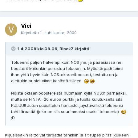
Vici
Kirjoitettu
1. Huhtikuuta, 2009
1.4.2009 klo 08.06, BlackZ kirjoitti:
Tolueeni, paljon halvempi kuin NOS jne. ja pääasiassa ne
boosterit kuitenkin perustuu tolueeniin. Myös tärpätti toimii
ihan yhtä hyvin kuin NOS-oktaaniboosteri, testattu on ja
ajettukin puolet viime kesästä silleen
Noista oktaaniboostereista huomasin kyllä NOS:n parhaaksi,
mutta se HINTA!! 20 euroa purkki ja tuolla kulutuksella sitä
KULUU!! Joten suosittelen harrastelijaystävällistä tolueenia
tahi tärpättiä (joka on siis suurimmaksi osaksi tolueenia)
;D
Kiljusissakin laittoivat tärpättiä tankkiin ja sit rupes pirssi kulkeen