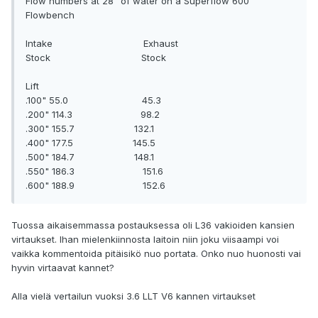
Flow numbers at 28" of water on a Superflow 600
Flowbench
Intake Exhaust
Stock Stock
Lift
.100" 55.0 45.3
.200" 114.3 98.2
.300" 155.7 132.1
.400" 177.5 145.5
.500" 184.7 148.1
.550" 186.3 151.6
.600" 188.9 152.6
Tuossa aikaisemmassa postauksessa oli L36 vakioiden kansien
virtaukset. Ihan mielenkiinnosta laitoin niin joku viisaampi voi
vaikka kommentoida pitäisikö nuo portata. Onko nuo huonosti vai
hyvin virtaavat kannet?
Alla vielä vertailun vuoksi 3.6 LLT V6 kannen virtaukset