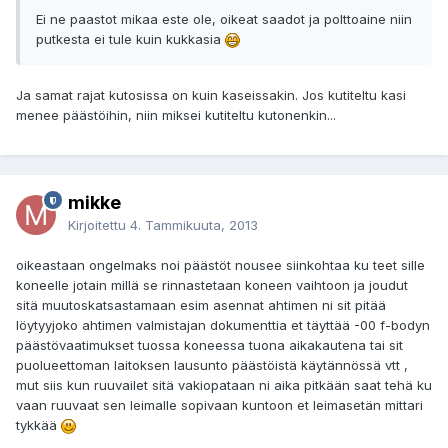
Ei ne paastot mikaa este ole, oikeat saadot ja polttoaine niin
putkesta ei tule kuin kukkasia
Ja samat rajat kutosissa on kuin kaseissakin. Jos kutiteltu kasi
menee päästöihin, niin miksei kutiteltu kutonenkin...
mikke
Kirjoitettu
4. Tammikuuta, 2013
oikeastaan ongelmaks noi päästöt nousee siinkohtaa ku teet sille
koneelle jotain millä se rinnastetaan koneen vaihtoon ja joudut
sitä muutoskatsastamaan esim asennat ahtimen ni sit pitää
löytyyjoko ahtimen valmistajan dokumenttia et täyttää -00 f-bodyn
päästövaatimukset tuossa koneessa tuona aikakautena tai sit
puolueettoman laitoksen lausunto päästöistä käytännössä vtt ,
mut siis kun ruuvailet sitä vakiopataan ni aika pitkään saat tehä ku
vaan ruuvaat sen leimalle sopivaan kuntoon et leimasetän mittari
tykkää