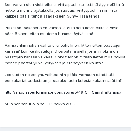
Sen verran olen vielä pihalla virityspuuhista, että täytyy vielä tällä
hetkellä mennä ajatuksella jos rupeaisi virityspuuhiin niin mitä
kaikkea pitäisi tehdä saadakseen 50hv+ lisää tehoa.
Putkiston, pakosarjojen vaihdoilla ei taideta kovin pitkälle vielä
päästä vaan taitaa muutama humma löytyä lisää.
Varmaankin nokan vaihto olisi pakollinen. Miten sitten päästöjen
kanssa? Luin keskusteluja lt1 osiosta ja siellä joillain nokilla on
päästöjen kanssa vaikeaa. Onko tuohon mitään tietoa millä nokilla
menee päästöt yli vai yrityksen ja erehdyksen kautta?
Jos uuden nokan ym. vaihtaa niin pitäisi varmaan säädättää
bensakartat uudestaan ja osaako tuota kutosta kukaan säätää?
http://shop.zzperformance.com/store/p/48-GT-Camshafts.aspx
Millainenhan tuollaine GT1 nokka ois...?