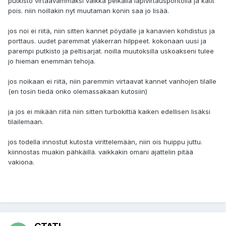
putkisto virtaavammaksi vaikka pelkällä läpivirtauspöntöllä ja katit
pois. niin noillakin nyt muutaman konin saa jo lisää.
jos noi ei riitä, niin sitten kannet pöydälle ja kanavien kohdistus ja
porttaus. uudet paremmat yläkerran hilppeet. kokonaan uusi ja
parempi putkisto ja peltisarjat. noilla muutoksilla uskoakseni tulee
jo hieman enemmän tehoja.
jos noikaan ei riitä, niin paremmin virtaavat kannet vanhojen tilalle
(en tosin tiedä onko olemassakaan kutosiin)
ja jos ei mikään riitä niin sitten turbokittiä kaiken edellisen lisäksi
tilailemaan.
jos todella innostut kutosta virittelemään, niin ois huippu juttu.
kiinnostas muakin pähkäillä. vaikkakin omani ajattelin pitää
vakiona.