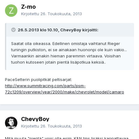
Z-mo
Kirjoitettu
26. Toukokuuta, 2013
26.5.2013 klo 10.10, ChevyBoy kirjoitti:
Saatat olla oikeassa. Edellinen omistaja vaihtanut Rieger
tuningin putkiston, ei se ainakaan huononpi ole kuin vakio...
Varmaankin ainakin hieman paremmin virtaava. Voisihan
tuohon kutoseen jotain pientä lisäpotkua keksiä..
PaceSetterin puolipitkät peltisarjat:
http://www.summitracing.com/parts/psm-
72c1209/overview/year/2000/make/chevrolet/model/camaro
ChevyBoy
Kirjoitettu
26. Toukokuuta, 2013
Mitä muuta "pientä" voisi olla esim. K&N tms lisäksi kannattavaa