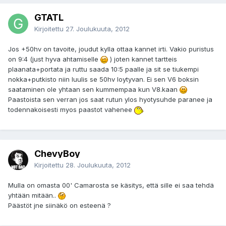
GTATL
Kirjoitettu
27. Joulukuuta, 2012
Jos +50hv on tavoite, joudut kylla ottaa kannet irti. Vakio puristus
on 9:4 (just hyva ahtamiselle
) joten kannet tartteis
plaanata+portata ja ruttu saada 10:5 paalle ja sit se tiukempi
nokka+putkisto niin luulis se 50hv loytyvan. Ei sen V6 boksin
saataminen ole yhtaan sen kummempaa kun V8.kaan
Paastoista sen verran jos saat rutun ylos hyotysuhde paranee ja
todennakoisesti myos paastot vahenee
ChevyBoy
Kirjoitettu
28. Joulukuuta, 2012
Mulla on omasta 00' Camarosta se käsitys, että sille ei saa tehdä
yhtään mitään..
Päästöt jne siinäkö on esteenä ?