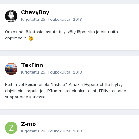
ChevyBoy
Kirjoitettu
25. Toukokuuta, 2013
Onkos näitä kutosia lastutettu / lyöty läppäriltä jotain uutta
ohjelmaa ?
TexFinn
Kirjoitettu
25. Toukokuuta, 2013
Naihin vehkeisiin ei ole "lastuja". Ainakin Hypertechilta loytyy
ohjelmointikapula ja HPTuners kai ainakin toimii. EFIlive ei taida
supportoida kutvosia.
Z-mo
Kirjoitettu
26. Toukokuuta, 2013