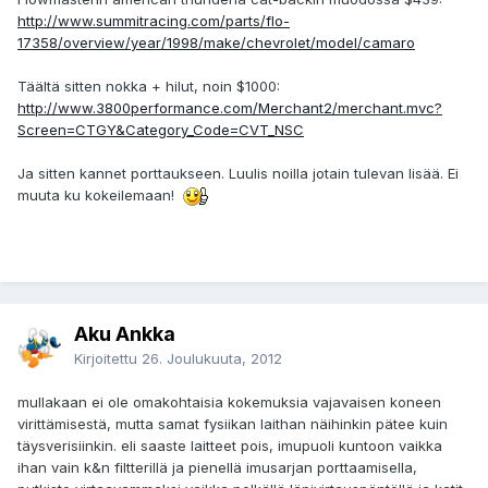
http://www.summitracing.com/parts/flo-
17358/overview/year/1998/make/chevrolet/model/camaro
Täältä sitten nokka + hilut, noin $1000:
http://www.3800performance.com/Merchant2/merchant.mvc?
Screen=CTGY&Category_Code=CVT_NSC
Ja sitten kannet porttaukseen. Luulis noilla jotain tulevan lisää. Ei
muuta ku kokeilemaan!
Aku Ankka
Kirjoitettu
26. Joulukuuta, 2012
mullakaan ei ole omakohtaisia kokemuksia vajavaisen koneen
virittämisestä, mutta samat fysiikan laithan näihinkin pätee kuin
täysverisiinkin. eli saaste laitteet pois, imupuoli kuntoon vaikka
ihan vain k&n filtterillä ja pienellä imusarjan porttaamisella,