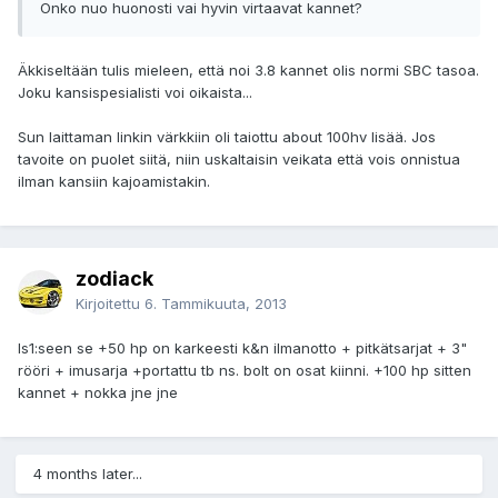
Onko nuo huonosti vai hyvin virtaavat kannet?
Äkkiseltään tulis mieleen, että noi 3.8 kannet olis normi SBC tasoa.
Joku kansispesialisti voi oikaista...
Sun laittaman linkin värkkiin oli taiottu about 100hv lisää. Jos
tavoite on puolet siitä, niin uskaltaisin veikata että vois onnistua
ilman kansiin kajoamistakin.
zodiack
Kirjoitettu
6. Tammikuuta, 2013
ls1:seen se +50 hp on karkeesti k&n ilmanotto + pitkätsarjat + 3"
rööri + imusarja +portattu tb ns. bolt on osat kiinni. +100 hp sitten
kannet + nokka jne jne
4 months later...