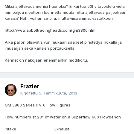
Miksi ajettavuus menisi huonoksi? Ei kai tuo 50hv tavoittelu vielä
niin paljoa moottorin luonnetta muuta, että ajettavuus paljoakaan
kärsisi? Noh, voihan se olla, mutta viisaammat vastatkoon.
http://www.abbottracingheads.com/gm3800.htm
Aika paljon olisivat sivun mukaan saaneet piristettyä nokalla ja
imusarjan sekä kansien porttauksella.
Kannet on näköjään enemmänkin modifioitu.
Frazier
Kirjoitettu
5. Tammikuuta, 2013
GM 3800 Series II V-6 Flow Figures
Flow numbers at 28" of water on a Superflow 600 Flowbench
Intake Exhaust