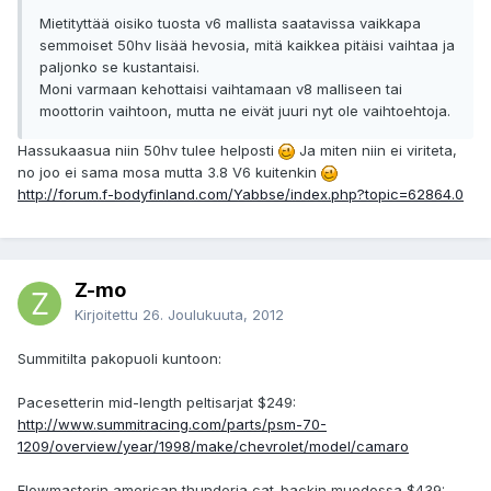
Mietityttää oisiko tuosta v6 mallista saatavissa vaikkapa
semmoiset 50hv lisää hevosia, mitä kaikkea pitäisi vaihtaa ja
paljonko se kustantaisi.
Moni varmaan kehottaisi vaihtamaan v8 malliseen tai
moottorin vaihtoon, mutta ne eivät juuri nyt ole vaihtoehtoja.
Hassukaasua niin 50hv tulee helposti
Ja miten niin ei viriteta,
no joo ei sama mosa mutta 3.8 V6 kuitenkin
http://forum.f-bodyfinland.com/Yabbse/index.php?topic=62864.0
Z-mo
Kirjoitettu
26. Joulukuuta, 2012
Summitilta pakopuoli kuntoon:
Pacesetterin mid-length peltisarjat $249:
http://www.summitracing.com/parts/psm-70-
1209/overview/year/1998/make/chevrolet/model/camaro
Flowmasterin american thunderia cat-backin muodossa $439: