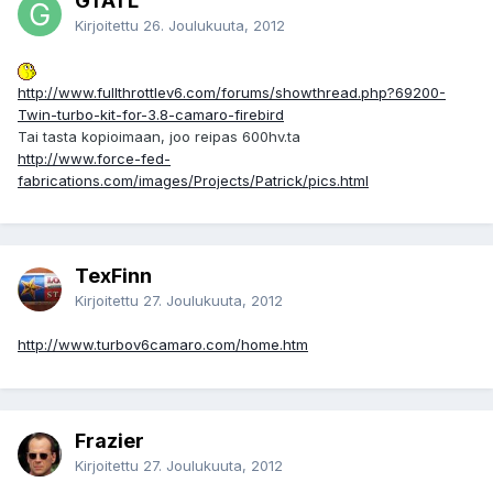
GTATL
Kirjoitettu
26. Joulukuuta, 2012
http://www.fullthrottlev6.com/forums/showthread.php?69200-
Twin-turbo-kit-for-3.8-camaro-firebird
Tai tasta kopioimaan, joo reipas 600hv.ta
http://www.force-fed-
fabrications.com/images/Projects/Patrick/pics.html
TexFinn
Kirjoitettu
27. Joulukuuta, 2012
http://www.turbov6camaro.com/home.htm
Frazier
Kirjoitettu
27. Joulukuuta, 2012