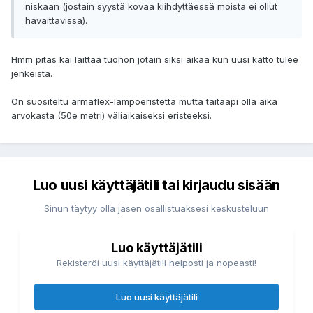
niskaan (jostain syystä kovaa kiihdyttäessä moista ei ollut
havaittavissa).
Hmm pitäs kai laittaa tuohon jotain siksi aikaa kun uusi katto tulee
jenkeistä.
On suositeltu armaflex-lämpöeristettä mutta taitaapi olla aika
arvokasta (50e metri) väliaikaiseksi eristeeksi.
Luo uusi käyttäjätili tai kirjaudu sisään
Sinun täytyy olla jäsen osallistuaksesi keskusteluun
Luo käyttäjätili
Rekisteröi uusi käyttäjätili helposti ja nopeasti!
Luo uusi käyttäjätili