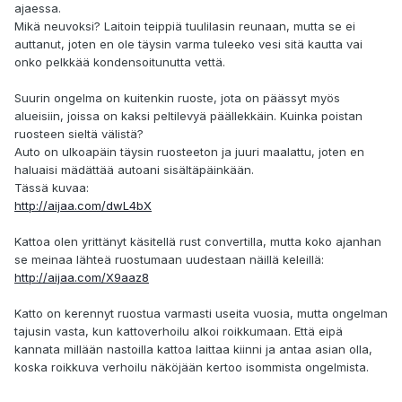
ajaessa.
Mikä neuvoksi? Laitoin teippiä tuulilasin reunaan, mutta se ei
auttanut, joten en ole täysin varma tuleeko vesi sitä kautta vai
onko pelkkää kondensoitunutta vettä.
Suurin ongelma on kuitenkin ruoste, jota on päässyt myös
alueisiin, joissa on kaksi peltilevyä päällekkäin. Kuinka poistan
ruosteen sieltä välistä?
Auto on ulkoapäin täysin ruosteeton ja juuri maalattu, joten en
haluaisi mädättää autoani sisältäpäinkään.
Tässä kuvaa:
http://aijaa.com/dwL4bX
Kattoa olen yrittänyt käsitellä rust convertilla, mutta koko ajanhan
se meinaa lähteä ruostumaan uudestaan näillä keleillä:
http://aijaa.com/X9aaz8
Katto on kerennyt ruostua varmasti useita vuosia, mutta ongelman
tajusin vasta, kun kattoverhoilu alkoi roikkumaan. Että eipä
kannata millään nastoilla kattoa laittaa kiinni ja antaa asian olla,
koska roikkuva verhoilu näköjään kertoo isommista ongelmista.