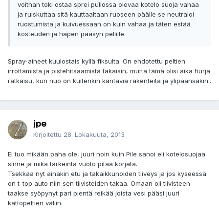
voithan toki ostaa sprei pullossa olevaa kotelo suoja vahaa
ja ruiskuttaa sitä kauttaaltaan ruoseen päälle se neutraloi
ruostumista ja kuivuessaan on kuin vahaa ja täten estää
kosteuden ja hapen pääsyn pellille.
Spray-aineet kuulostais kyllä fiksulta. On ehdotettu peltien
irrottamista ja pistehitsaamista takaisin, mutta tämä olisi aika hurja
ratkaisu, kun nuo on kuitenkin kantavia rakenteita ja ylipäänsäkin..
jpe
Kirjoitettu
28. Lokakuuta, 2013
Ei tuo mikään paha ole, juuri noin kuin Pile sanoi eli kotelosuojaa
sinne ja mikä tärkeintä vuoto pitää korjata.
Tsekkaa nyt ainakin etu ja takaikkunoiden tiiveys ja jos kyseessä
on t-top auto niin sen tiivisteiden takaa. Omaan oli tiivisteen
taakse syöpynyt pari pientä reikää joista vesi pääsi juuri
kattopeltien väliin.