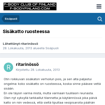
Sisäpuoli
Sisäkatto ruosteessa
Lähettänyt ritarinössö
28. Lokakuuta, 2013
alueella
Sisäpuoli
ritarinössö
Kirjoitettu
28. Lokakuuta, 2013
Otin roikkuvan sisäkaton verhoilun pois, ja sen alta paljastui
ongelma: koko sisäkatto on ruosteessa, koska sinne pääsee vettä
sisään.
En ole täysin varma mistä, mutta varmaan tuulilasin reunasta.
Olen nyt syksyllä tarkkaillut tilannetta ja käytännössä joka päivä
katto on niin vedessä, että sieltä tiputtaa vesipisaroita päähän