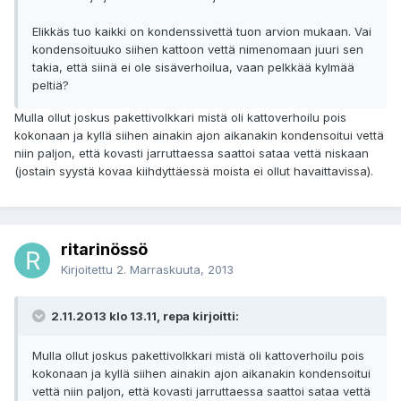
Elikkäs tuo kaikki on kondenssivettä tuon arvion mukaan. Vai
kondensoituuko siihen kattoon vettä nimenomaan juuri sen
takia, että siinä ei ole sisäverhoilua, vaan pelkkää kylmää
peltiä?
Mulla ollut joskus pakettivolkkari mistä oli kattoverhoilu pois
kokonaan ja kyllä siihen ainakin ajon aikanakin kondensoitui vettä
niin paljon, että kovasti jarruttaessa saattoi sataa vettä niskaan
(jostain syystä kovaa kiihdyttäessä moista ei ollut havaittavissa).
ritarinössö
Kirjoitettu
2. Marraskuuta, 2013
2.11.2013 klo 13.11, repa kirjoitti:
Mulla ollut joskus pakettivolkkari mistä oli kattoverhoilu pois
kokonaan ja kyllä siihen ainakin ajon aikanakin kondensoitui
vettä niin paljon, että kovasti jarruttaessa saattoi sataa vettä