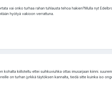
rtata vai onko turhaa rahan tuhlausta tehoa hakien?Mulla nyt Edelbro
 mitään hyötyä vakioon verrattuna.
men kohalta kiilloteltu ettei suihkuviuhka ottas imusarjaan kiinni. s
ereille on turhan jyrkkä täytöksen kannalta, tiedä sitte kuinka iso on