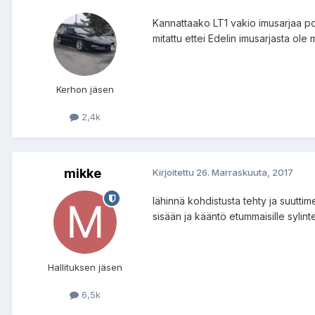
Kannattaako LT1 vakio imusarjaa po
mitattu ettei Edelin imusarjasta ole
Kerhon jäsen
2,4k
mikke
Kirjoitettu
26. Marraskuuta, 2017
lähinnä kohdistusta tehty ja suutti
sisään ja kääntö etummaisille sylint
Hallituksen jäsen
6,5k