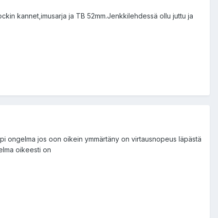
ckin kannet,imusarja ja TB 52mm.Jenkkilehdessä ollu juttu ja
uurempi ongelma jos oon oikein ymmärtäny on virtausnopeus läpästä
gelma oikeesti on