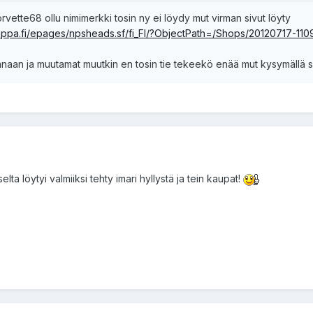
corvette68 ollu nimimerkki tosin ny ei löydy mut virman sivut löyty
ppa.fi/epages/npsheads.sf/fi_FI/?ObjectPath=/Shops/20120717-110
anaan ja muutamat muutkin en tosin tie tekeekö enää mut kysymällä sek
elta löytyi valmiiksi tehty imari hyllystä ja tein kaupat!