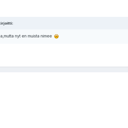
rjoitti:
aaja,mutta nyt en muista nimee