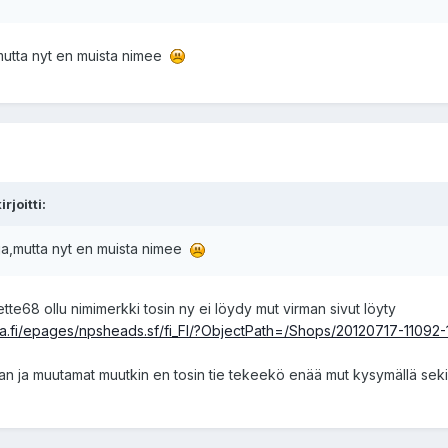
a,mutta nyt en muista nimee
rjoitti:
aaja,mutta nyt en muista nimee
vette68 ollu nimimerkki tosin ny ei löydy mut virman sivut löyty
.fi/epages/npsheads.sf/fi_FI/?ObjectPath=/Shops/20120717-11092-
an ja muutamat muutkin en tosin tie tekeekö enää mut kysymällä sekin 