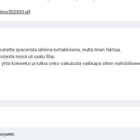
/mov352300.gif
puhetta spacerista lähinnä turhakkeena, mutta ilman faktoja.
notestä missä oli saatu 8hp.
tehdä yhtä kokeeksi ja tutkia onko vaikutusta vaikkapa sitten mahdollise
rjoitti: