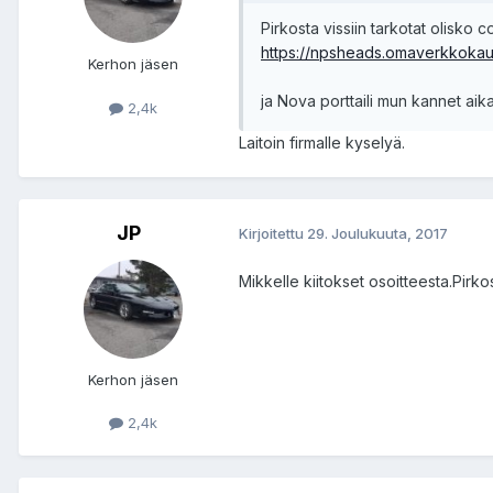
Pirkosta vissiin tarkotat olisko 
https://npsheads.omaverkkokau
Kerhon jäsen
ja Nova porttaili mun kannet aik
2,4k
Laitoin firmalle kyselyä.
JP
Kirjoitettu
29. Joulukuuta, 2017
Mikkelle kiitokset osoitteesta.Pirkos
Kerhon jäsen
2,4k