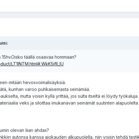
itti:
ta 15hv.Oisko täällä osaavaa hommaan?
oduct/LT1INTM.html#.WkK5ifll_IU
lleen mitään hevosvoimalisäyksiä.
öylätä, kunhan varoo puhkaisemasta seinämää.
ukselta, mutta voisin kyllä yrittää, jos sulta itseltä ei löydy työkaluja.
ateriaalia veks ja siloittaa imukanavan seinämät suutinten alapuolelta y
umin olevan liian ahdas?
kiin autonsa kanssa ajokauden alkupuolella, niin voisin tehdä testi