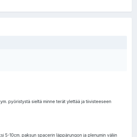
m. pyöristystä sieltä minne terät ylettää ja tiivisteeseen
ksi 5-10cm. paksun spacerin läppärungon ja plenumin väliin