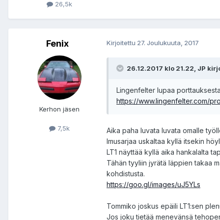
26,5k
Fenix
Kirjoitettu
27. Joulukuuta, 2017
26.12.2017 klo 21.22, JP kirjo
Lingenfelter lupaa porttaukses
https://www.lingenfelter.com/pr
Kerhon jäsen
7,5k
Aika paha luvata luvata omalle työ
Imusarjaa uskaltaa kyllä itsekin h
LT1 näyttää kyllä aika hankalalta tapa
Tähän tyyliin jyrätä läppien takaa m
kohdistusta.
https://goo.gl/images/uJ5YLs
Tommiko joskus epäili LT1:sen plen
Jos joku tietää menevänsä tehopenk