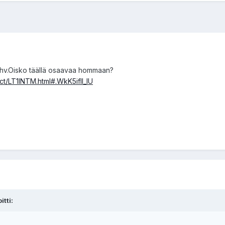
15hv.Oisko täällä osaavaa hommaan?
ct/LT1INTM.html#.WkK5ifll_IU
itti: