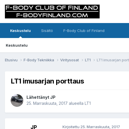
Keskustelu
Sisältö
F-Body Club of Finland
Keskustelu
Etusivu
F-Body Tekniikka
Viritysosat
LT1
LT1 imusarjan por
LT1 imusarjan porttaus
Lähettänyt JP
25. Marraskuuta, 2017
alueella
LT1
JP
Kirjoitettu
25. Marraskuuta, 2017