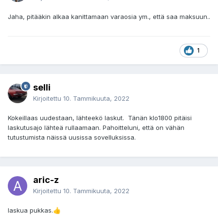
Jaha, pitääkin alkaa kanittamaan varaosia ym., että saa maksuun..
1
selli
Kirjoitettu
10. Tammikuuta, 2022
Kokeillaas uudestaan, lähteekö laskut. Tänän klo1800 pitäisi
laskutusajo lähteä rullaamaan. Pahoitteluni, että on vähän
tutustumista näissä uusissa sovelluksissa.
aric-z
Kirjoitettu
10. Tammikuuta, 2022
laskua pukkas.
👍