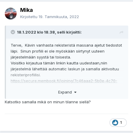
Mika
Kirjoitettu
19. Tammikuuta, 2022
18.1.2022 klo 18.38, selli kirjoitti:
Terve, Kävin vanhasta rekisteristä massana ajetut tiedostot
läpi. Sinun profiili ei ole myöskään siirtynyt uuteen
järjestelmään syystä tai toisesta.
Voisitko kirjautua tämän linkin kautta uudestaan,niin
järjestelmä lähettää automatic laskun ja samalla aktivoituu
rekisteriprofiilisi.
https://secure.membook.fi/joining/7c46aaa2-5b0e-4c70-
b8b4-0ec08598e799/
Expand
Katsotko samalla mikä on minun tilanne siellä?
1