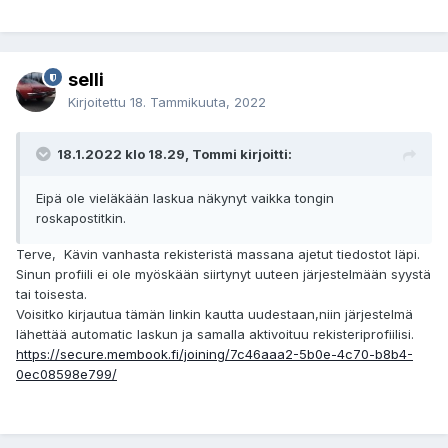
selli
Kirjoitettu
18. Tammikuuta, 2022
18.1.2022 klo 18.29, Tommi kirjoitti:
Eipä ole vieläkään laskua näkynyt vaikka tongin
roskapostitkin.
Terve, Kävin vanhasta rekisteristä massana ajetut tiedostot läpi.
Sinun profiili ei ole myöskään siirtynyt uuteen järjestelmään syystä
tai toisesta.
Voisitko kirjautua tämän linkin kautta uudestaan,niin järjestelmä
lähettää automatic laskun ja samalla aktivoituu rekisteriprofiilisi.
https://secure.membook.fi/joining/7c46aaa2-5b0e-4c70-b8b4-
0ec08598e799/