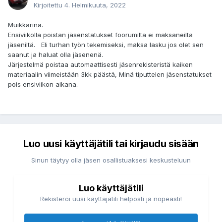
Kirjoitettu
4. Helmikuuta, 2022
Muikkarina.
Ensiviikolla poistan jäsenstatukset foorumilta ei maksaneilta
jäseniltä. Eli turhan työn tekemiseksi, maksa lasku jos olet sen
saanut ja haluat olla jäsenenä.
Järjestelmä poistaa automaattisesti jäsenrekisteristä kaiken
materiaalin viimeistään 3kk päästä, Minä tiputtelen jäsenstatukset
pois ensiviikon aikana.
Luo uusi käyttäjätili tai kirjaudu sisään
Sinun täytyy olla jäsen osallistuaksesi keskusteluun
Luo käyttäjätili
Rekisteröi uusi käyttäjätili helposti ja nopeasti!