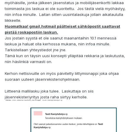
myöhäisille, jonka jälkeen jäsenstatus ja mobiilijäsenkortti lakkaa
toimimasta jos laskua ei ole suoritettu. Jos tästä vielä myöhästyy,
niin infoa minulle. Laitan sitten uusintalaskuja jollain aikataululla
liikkeelle.
Huomatkaa! gmail,hotmail päätteiset sähköpostit saattavat
pistää roskapostiin laskun.
Jos jostain syystä et ole saanut maanantaihin 10.1 mennessä
laskua ja haluat olla kerhossa mukana, niin infoa minulle.
Tarkistellaan yhteystiedot jne jne.
Tämä kun on täysin uusi konsepti ylläpitää rekkaria ja laskutusta,
niin häslinkiä varmasti on.
Kerhon nettisivuille on myös päivitetty liittymisnappi joka ohjaa
suoraan uuteen jäsenrekisteriohjelmaan.
Liitteenä mallilasku joka tulee. Laskuttaja on siis
jäsenrekisteriyritys josta raha siirtyy kerholle.