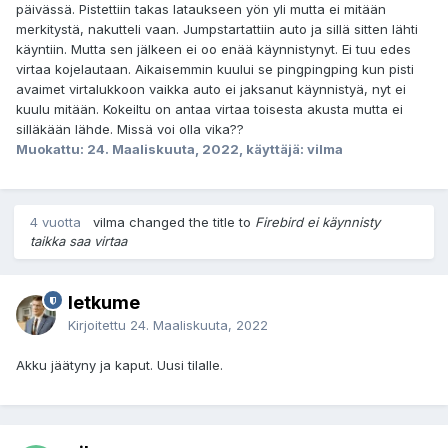
päivässä. Pistettiin takas lataukseen yön yli mutta ei mitään
merkitystä, nakutteli vaan. Jumpstartattiin auto ja sillä sitten lähti
käyntiin. Mutta sen jälkeen ei oo enää käynnistynyt. Ei tuu edes
virtaa kojelautaan. Aikaisemmin kuului se pingpingping kun pisti
avaimet virtalukkoon vaikka auto ei jaksanut käynnistyä, nyt ei
kuulu mitään. Kokeiltu on antaa virtaa toisesta akusta mutta ei
silläkään lähde. Missä voi olla vika??
Muokattu:
24. Maaliskuuta, 2022
, käyttäjä: vilma
4 vuotta
vilma changed the title to
Firebird ei käynnisty
taikka saa virtaa
letkume
Kirjoitettu
24. Maaliskuuta, 2022
Akku jäätyny ja kaput. Uusi tilalle.