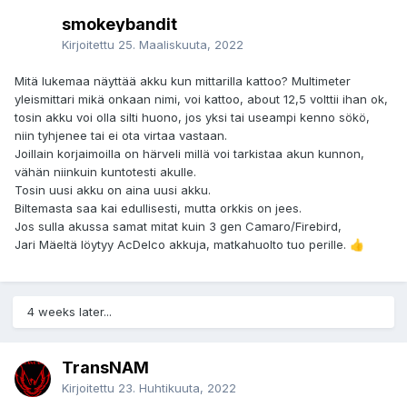
smokeybandit
Kirjoitettu
25. Maaliskuuta, 2022
Mitä lukemaa näyttää akku kun mittarilla kattoo? Multimeter
yleismittari mikä onkaan nimi, voi kattoo, about 12,5 volttii ihan ok,
tosin akku voi olla silti huono, jos yksi tai useampi kenno sökö,
niin tyhjenee tai ei ota virtaa vastaan.
Joillain korjaimoilla on härveli millä voi tarkistaa akun kunnon,
vähän niinkuin kuntotesti akulle.
Tosin uusi akku on aina uusi akku.
Biltemasta saa kai edullisesti, mutta orkkis on jees.
Jos sulla akussa samat mitat kuin 3 gen Camaro/Firebird,
Jari Mäeltä löytyy AcDelco akkuja, matkahuolto tuo perille.
👍
4 weeks later...
TransNAM
Kirjoitettu
23. Huhtikuuta, 2022