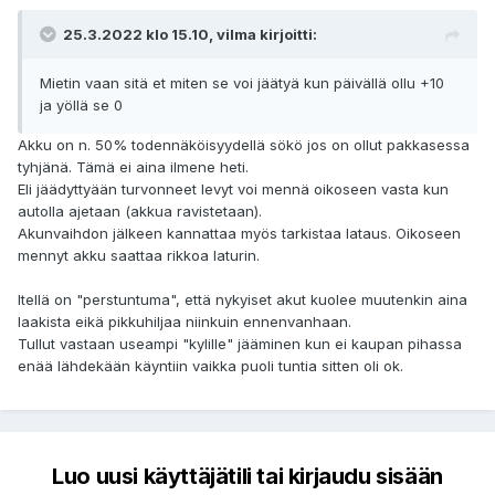
25.3.2022 klo 15.10, vilma kirjoitti:
Mietin vaan sitä et miten se voi jäätyä kun päivällä ollu +10
ja yöllä se 0
Akku on n. 50% todennäköisyydellä sökö jos on ollut pakkasessa
tyhjänä. Tämä ei aina ilmene heti.
Eli jäädyttyään turvonneet levyt voi mennä oikoseen vasta kun
autolla ajetaan (akkua ravistetaan).
Akunvaihdon jälkeen kannattaa myös tarkistaa lataus. Oikoseen
mennyt akku saattaa rikkoa laturin.
Itellä on "perstuntuma", että nykyiset akut kuolee muutenkin aina
laakista eikä pikkuhiljaa niinkuin ennenvanhaan.
Tullut vastaan useampi "kylille" jääminen kun ei kaupan pihassa
enää lähdekään käyntiin vaikka puoli tuntia sitten oli ok.
Luo uusi käyttäjätili tai kirjaudu sisään