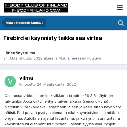
Muu aiheeseen kuuluva
Firebird ei käynnisty taikka saa virtaa
Lähettänyt vilma
24. Maaliskuuta, 2022
alueella
Muu aiheeseen kuuluva
vilma
Kirjoitettu
24. Maaliskuuta, 2022
Otin tossa viikko sitten leskiviikkona firebird -96 3,8l käyttöön
talviunilta. Akku oli tyhjentyny talven aikana (seisoi ulkona) nii
pistettiin vuorokaudeksi lataamaan ja sen jälkeen sitten käynnisty
nätisti. Pari päivää pysty ajelemaan eikä käynnistyksessä mitään
ongelmaa. Autolla en ajanut lauantaina, ja kun yritin sunnuntaina
käynnistää nii ei tapahtunut mitään. Jostain syystä akku tyhjeni