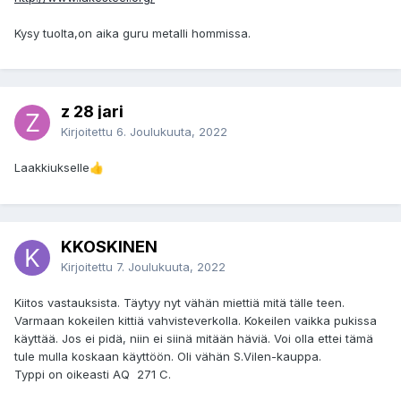
Kysy tuolta,on aika guru metalli hommissa.
z 28 jari
Kirjoitettu
6. Joulukuuta, 2022
Laakkiukselle
👍
KKOSKINEN
Kirjoitettu
7. Joulukuuta, 2022
Kiitos vastauksista. Täytyy nyt vähän miettiä mitä tälle teen.
Varmaan kokeilen kittiä vahvisteverkolla. Kokeilen vaikka pukissa
käyttää. Jos ei pidä, niin ei siinä mitään häviä. Voi olla ettei tämä
tule mulla koskaan käyttöön. Oli vähän S.Vilen-kauppa.
Typpi on oikeasti AQ 271 C.