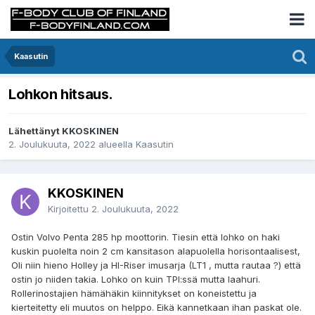
Kaasutin
Lohkon hitsaus.
Lähettänyt KKOSKINEN
2. Joulukuuta, 2022
alueella
Kaasutin
KKOSKINEN
Kirjoitettu
2. Joulukuuta, 2022
Ostin Volvo Penta 285 hp moottorin. Tiesin että lohko on haki
kuskin puolelta noin 2 cm kansitason alapuolella horisontaalisest,
Oli niin hieno Holley ja HI-Riser imusarja (LT1 , mutta rautaa ?) että
ostin jo niiden takia. Lohko on kuin TPI:ssä mutta laahuri.
Rollerinostajien hämähäkin kiinnitykset on koneistettu ja
kierteitetty eli muutos on helppo. Eikä kannetkaan ihan paskat ole.