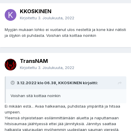
KKOSKINEN
Kirjoitettu
3. Joulukuuta, 2022
Myyjän mukaan lohko ei vuotanut ulos nestettä ja kone kävi nätisti
ja öljykin oli puhdasta. Voishan sitä koittaa noinkin
TransNAM
Kirjoitettu
3. Joulukuuta, 2022
3.12.2022 klo 06.38, KKOSKINEN kirjoitti:
Voishan sitä koittaa noinkin
Ei mikään estä... Avaa halkeamaa, puhdistaa ympäriltä ja hitsaa
umpeen.
Yleensä ohjeistetaan esilämmittämään aluetta ja naputtamaan
hitsisaumaa jäähtyessä ettei jää jännityksiä. Jännitys saattaa
halkaista valuraudan myöhemmin uudestaan sauman vierestä.