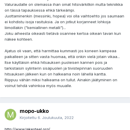
Valuraudalle on olemassa ihan omat hitsivärkitkin mutta tekniikka
on tässä tapauksessa ehkä tärkeämpi.
Juottaminenkin (messinki, hopea) voi olla vaihtoehto jos saumaan
ei kohdistu isoja rasituksia. Ja on jotkut korjanneet lohkoja
liimoillakin ("kemiallinen metalli")...
Joku aiheesta oikeasti tietävä osannee kertoa oikean tavan kun
näkee kohteen.
Ajatus oli vaan, että harmittaa kummasti jos koneen kampeaa
paikalleen ja sitten vasta huomaa, että onkin vielä jotain vikaa...
Itse käyttäisin ehkä hitsauksen puoleisen kannen pois ja
tarkistaisin sylinterin sisäpuolen ja tiivistepinnan suoruuden
hitsauksen jälkeen kun on halkeama noin lähellä kantta.
Riippuu vähän miksi halkeama on tullut. Ainakin jäätyminen on
voinut tehdä vahinkoa myös muualle.
mopo-ukko
Kirjoitettu
6. Joulukuuta, 2022
http://www.lakesteel.org/