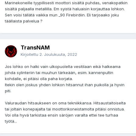
Marinekoneille tyypillisesti moottori sisältä puhdas, venakopatkin
sisältä paljaalla metallilla. Em syistä haluaisin korjauttaa lohkon.
Sen voisi tällätä vaikka mun _90 Firebirdiin. Eli tarjoaako joku
täällaista palvelua ?
TransNAM
Kirjoitettu
2. Joulukuuta, 2022
Jos lohko on halki vain ulkopuolelta vesitilaan eikä halkeama
johda sylinteriin tai muuhun tärkeään, esim. kannenpultin
kohdalle, ei pitäisi olla paha korjata.
Itekin olen joskus yhden lohkon hitsannut ihan puikolla ja hyvin
piti.
Valuraudan hitsaukseen on oma tekniikkansa. Hitsaustaitoiselta
tai joltain konepajalta tai moottorikoneistamolta pitäisi onnistua.
Voi olla hyvä tarkistaa ensin säröjen varalta ettei tee turhaa
työtä...