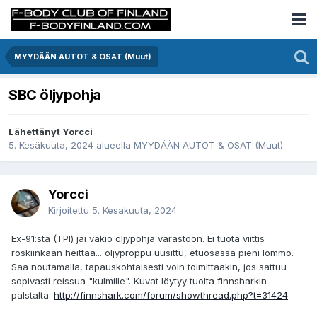
MYYDÄÄN AUTOT & OSAT (Muut)
SBC öljypohja
Lähettänyt Yorcci
5. Kesäkuuta, 2024
alueella
MYYDÄÄN AUTOT & OSAT (Muut)
Yorcci
Kirjoitettu
5. Kesäkuuta, 2024
Ex-91:stä (TPI) jäi vakio öljypohja varastoon. Ei tuota viittis
roskiinkaan heittää... öljyproppu uusittu, etuosassa pieni lommo.
Saa noutamalla, tapauskohtaisesti voin toimittaakin, jos sattuu
sopivasti reissua "kulmille". Kuvat löytyy tuolta finnsharkin
palstalta:
http://finnshark.com/forum/showthread.php?t=31424