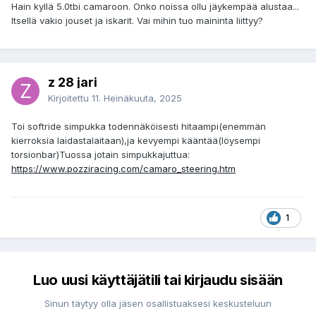
Hain kyllä 5.0tbi camaroon. Onko noissa ollu jäykempää alustaa...
Itsellä vakio jouset ja iskarit. Vai mihin tuo maininta liittyy?
z 28 jari
Kirjoitettu
11. Heinäkuuta, 2025
Toi softride simpukka todennäköisesti hitaampi(enemmän
kierroksia laidastalaitaan),ja kevyempi kääntää(löysempi
torsionbar)Tuossa jotain simpukkajuttua:
https://www.pozziracing.com/camaro_steering.htm
1
Luo uusi käyttäjätili tai kirjaudu sisään
Sinun täytyy olla jäsen osallistuaksesi keskusteluun