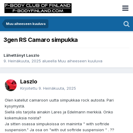
Muu aiheeseen kuuluva
3gen RS Camaro simpukka
Lähettänyt Laszlo
9. Heinäkuuta, 2025
alueella
Muu aiheeseen kuuluva
Laszlo
Kirjoitettu
9. Heinäkuuta, 2025
Olen katellut camaroon uutta simpukkaa rock autosta. Pari
kysymystä.
Siellä olis tarjolla ainakin Lares ja Edelmann merkkiä. Onko
kokemuksia noista?
Ja sitten osassa simpukoissa on maininta " with softride
suspension." Ja osa on "with out softride suspension " . ??