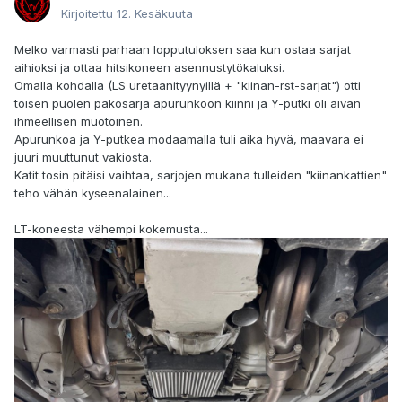
Kirjoitettu
12. Kesäkuuta
Melko varmasti parhaan lopputuloksen saa kun ostaa sarjat
aihioksi ja ottaa hitsikoneen asennustytökaluksi.
Omalla kohdalla (LS uretaanityynyillä + "kiinan-rst-sarjat") otti
toisen puolen pakosarja apurunkoon kiinni ja Y-putki oli aivan
ihmeellisen muotoinen.
Apurunkoa ja Y-putkea modaamalla tuli aika hyvä, maavara ei
juuri muuttunut vakiosta.
Katit tosin pitäisi vaihtaa, sarjojen mukana tulleiden "kiinankattien"
teho vähän kyseenalainen...
LT-koneesta vähempi kokemusta...