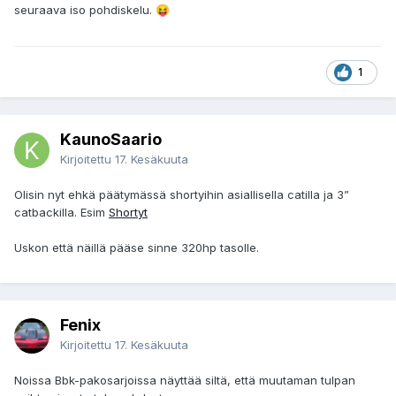
seuraava iso pohdiskelu.
😝
1
KaunoSaario
Kirjoitettu
17. Kesäkuuta
Olisin nyt ehkä päätymässä shortyihin asiallisella catilla ja 3”
catbackilla. Esim
Shortyt
Uskon että näillä pääse sinne 320hp tasolle.
Fenix
Kirjoitettu
17. Kesäkuuta
Noissa Bbk-pakosarjoissa näyttää siltä, että muutaman tulpan