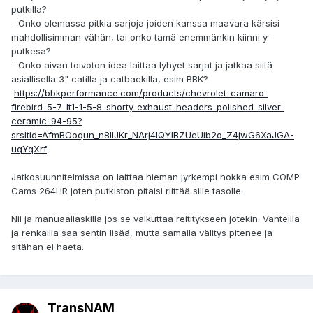
putkilla?
- Onko olemassa pitkiä sarjoja joiden kanssa maavara kärsisi
mahdollisimman vähän, tai onko tämä enemmänkin kiinni y-
putkesa?
- Onko aivan toivoton idea laittaa lyhyet sarjat ja jatkaa siitä
asiallisella 3" catilla ja catbackilla, esim BBK?
https://bbkperformance.com/products/chevrolet-camaro-
firebird-5-7-lt1-1-5-8-shorty-exhaust-headers-polished-silver-
ceramic-94-95?
srsltid=AfmBOoqun_n8IIJKr_NArj4IQYIBZUeUib2o_Z4jwG6XaJGA-
uqYqXrf
Jatkosuunnitelmissa on laittaa hieman jyrkempi nokka esim COMP
Cams 264HR joten putkiston pitäisi riittää sille tasolle.
Nii ja manuaaliaskilla jos se vaikuttaa reititykseen jotekin. Vanteilla
ja renkailla saa sentin lisää, mutta samalla välitys pitenee ja
sitähän ei haeta.
TransNAM