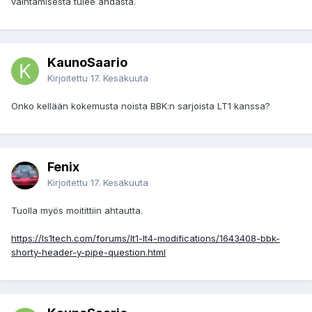
vaihtamisesta tulee ahdasta.
KaunoSaario
Kirjoitettu
17. Kesäkuuta
Onko kellään kokemusta noista BBK:n sarjoista LT1 kanssa?
Fenix
Kirjoitettu
17. Kesäkuuta
Tuolla myös moitittiin ahtautta.
https://ls1tech.com/forums/lt1-lt4-modifications/1643408-bbk-
shorty-header-y-pipe-question.html