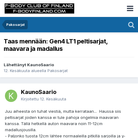
Pakosarjat
Taas mennään: Gen4 LT1 peltisarjat,
maavara ja madallus
Lähettänyt KaunoSaario
12. Kesäkuuta
alueella
Pakosarjat
KaunoSaario
Kirjoitettu
12. Kesäkuuta
Juu aiheesta on tuhat viestiä, mutta kerrataan... Haussa siis
peltisarjat joiden kanssa ei tule pahoja ongelmia maavaran
kanssa. Tällä hetkellä auton maavara noin 11-12cm
madallusjousilla.
- Paljonko tuosta 12cm lähtee normaaleilla pitkillä sarjoilla ja y-