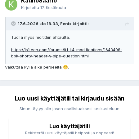
KaunoSaario
Kirjoitettu
17. Kesäkuuta
17.6.2026 klo 18.33, Fenix kirjoitti:
Tuolla myös moitittiin ahtautta.
https://ls1tech.com/forums/lt1-lt4-modifications/1643408-
bbk-shorty-header-y-pipe-question.html
Vaikuttaa kyllä aika perseeltä
.
😬
Luo uusi käyttäjätili tai kirjaudu sisään
Sinun täytyy olla jäsen osallistuaksesi keskusteluun
Luo käyttäjätili
Rekisteröi uusi käyttäjätili helposti ja nopeasti!