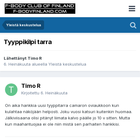
Yleistä keskustelua
Tyyppikilpi tarra
Lähettänyt Timo R
6. Heinäkuuta
alueella
Yleistä keskustelua
Timo R
Kirjoitettu
6. Heinäkuuta
On aika hankkia uusi tyyppitarra camaron oviaukkoon kun
kulahtaa näköjään helposti. Joku vuosi katsuri kuitenkin huomaa.
Jälkiviisaana olisi pitänyt liimata kalvo päälle jo 10 v sitten. Mutta
kun maahantuojaa ei ole niin mistä sen parhaiten hankkisi.