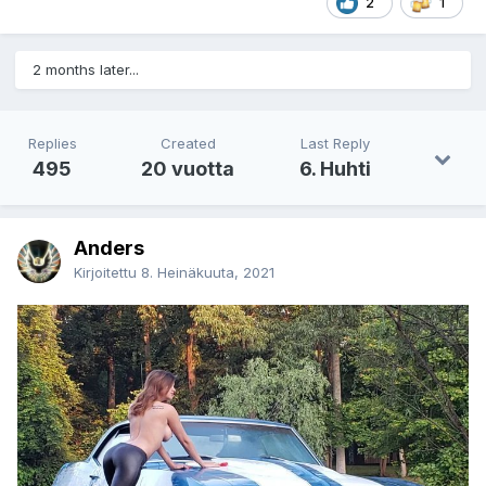
2
1
2 months later...
Replies
Created
Last Reply
495
20 vuotta
6. Huhti
Anders
Kirjoitettu
8. Heinäkuuta, 2021