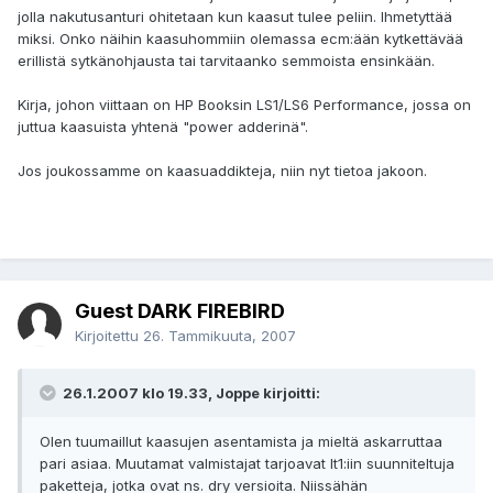
jolla nakutusanturi ohitetaan kun kaasut tulee peliin. Ihmetyttää
miksi. Onko näihin kaasuhommiin olemassa ecm:ään kytkettävää
erillistä sytkänohjausta tai tarvitaanko semmoista ensinkään.
Kirja, johon viittaan on HP Booksin LS1/LS6 Performance, jossa on
juttua kaasuista yhtenä "power adderinä".
Jos joukossamme on kaasuaddikteja, niin nyt tietoa jakoon.
Guest DARK FIREBIRD
Kirjoitettu
26. Tammikuuta, 2007
26.1.2007 klo 19.33, Joppe kirjoitti:
Olen tuumaillut kaasujen asentamista ja mieltä askarruttaa
pari asiaa. Muutamat valmistajat tarjoavat lt1:iin suunniteltuja
paketteja, jotka ovat ns. dry versioita. Niissähän