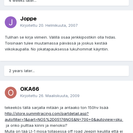
4 weeks later...
Joppe
Kirjoitettu
20. Helmikuuta, 2007
Tulihan se kirja viimein. Välillä osaa jenkkipostikin olla hidas.
Toisinaan tulee muutamassa päivässä ja joskus kestää
viikokaupalla. No jokatapauksessa lukuhommat käyntiin.
2 years later...
OKA66
Kirjoitettu
26. Maaliskuuta, 2009
tekeekös tällä sarjalla mitään ja antaako ton 150hv lisää
http://store.summitracing.com/partdetail.asp?
autofilter=1&part=NOS%2D05176NOS&N=700+0&autoview=sku
ja onko pulttaa kiinni ja menoksi?
Mulla on tää Lt-1 mosa tollasessa off road Jeepin keulilla että ei