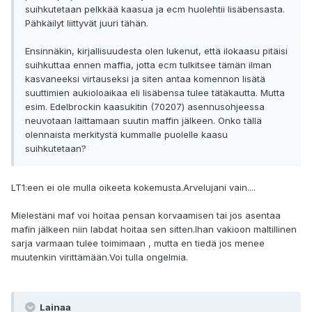
suihkutetaan pelkkää kaasua ja ecm huolehtii lisäbensasta.
Pähkäilyt liittyvät juuri tähän.
Ensinnäkin, kirjallisuudesta olen lukenut, että ilokaasu pitäisi
suihkuttaa ennen maffia, jotta ecm tulkitsee tämän ilman
kasvaneeksi virtauseksi ja siten antaa komennon lisätä
suuttimien aukioloaikaa eli lisäbensa tulee tätäkautta. Mutta
esim. Edelbrockin kaasukitin (70207) asennusohjeessa
neuvotaan laittamaan suutin maffin jälkeen. Onko tällä
olennaista merkitystä kummalle puolelle kaasu
suihkutetaan?
LT1:een ei ole mulla oikeeta kokemusta.Arvelujani vain....
Mielestäni maf voi hoitaa pensan korvaamisen tai jos asentaa
mafin jälkeen niin labdat hoitaa sen sitten.Ihan vakioon maltillinen
sarja varmaan tulee toimimaan , mutta en tiedä jos menee
muutenkin virittämään.Voi tulla ongelmia.
Lainaa