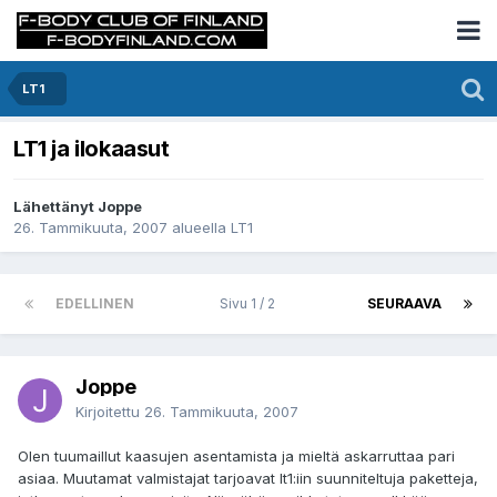
LT1
LT1 ja ilokaasut
Lähettänyt Joppe
26. Tammikuuta, 2007
alueella
LT1
EDELLINEN
Sivu 1 / 2
SEURAAVA
Joppe
Kirjoitettu
26. Tammikuuta, 2007
Olen tuumaillut kaasujen asentamista ja mieltä askarruttaa pari
asiaa. Muutamat valmistajat tarjoavat lt1:iin suunniteltuja paketteja,