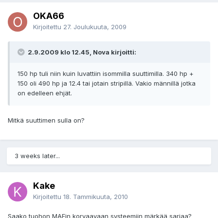
OKA66
Kirjoitettu
27. Joulukuuta, 2009
2.9.2009 klo 12.45, Nova kirjoitti:
150 hp tuli niin kuin luvattiin isommilla suuttimilla. 340 hp +
150 oli 490 hp ja 12.4 tai jotain stripillä. Vakio männillä jotka
on edelleen ehjät.
Mitkä suuttimen sulla on?
3 weeks later...
Kake
Kirjoitettu
18. Tammikuuta, 2010
Saako tuohon MAFin korvaavaan systeemiin märkää sarjaa?