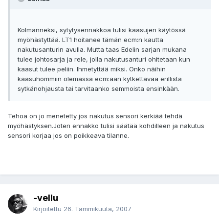
Kolmanneksi, sytytysennakkoa tulisi kaasujen käytössä
myöhästyttää. LT1 hoitanee tämän ecm:n kautta
nakutusanturin avulla. Mutta taas Edelin sarjan mukana
tulee johtosarja ja rele, jolla nakutusanturi ohitetaan kun
kaasut tulee peliin. Ihmetyttää miksi. Onko näihin
kaasuhommiin olemassa ecm:ään kytkettävää erillistä
sytkänohjausta tai tarvitaanko semmoista ensinkään.
Tehoa on jo menetetty jos nakutus sensori kerkiää tehdä
myöhästyksen.Joten ennakko tulisi säätää kohdilleen ja nakutus
sensori korjaa jos on poikkeava tilanne.
-vellu
Kirjoitettu
26. Tammikuuta, 2007