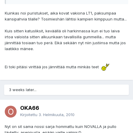
Kuinkas noi puristukset, aika kovat vakiona LT1, paksumpaa
kansipahvia tilalle? Tosimieshän lähtisi kampien kimppuun mutta...
Kuis sitten katusliksit, keväällä oli harkinnassa kun ei tuo laiva
irtoa valoista sitten alkuunkaan tavallisilla gummeilla... mutta
jännittää tosiaan tuo perä. Eikä sekään nyt niin justiinsa mutta jos
laatikko mänee.
Ei toki pitäisi virittää jos jännittää mutta minkäs teet
3 weeks later...
OKA66
Kirjoitettu
3. Helmikuuta, 2010
Nyt on sit sama nossi sarja hommattu kuin NOVALLA ja pullo
täytetty, asennusta enään vaille valmis;D