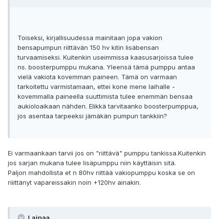
Toiseksi, kirjallisuudessa mainitaan jopa vakion
bensapumpun riittävän 150 hv kitin lisäbensan
turvaamiseksi. Kuitenkin useimmissa kaasusarjoissa tulee
ns. boosterpumppu mukana. Yleensä tämä pumppu antaa
vielä vakiota kovemman paineen. Tämä on varmaan
tarkoitettu varmistamaan, ettei kone mene laihalle -
kovemmalla paineella suuttimista tulee enemmän bensaa
aukioloaikaan nähden. Elikkä tarvitaanko boosterpumppua,
jos asentaa tarpeeksi jämäkän pumpun tankkiin?
Ei varmaankaan tarvii jos on "riittävä" pumppu tankissa.Kuitenkin
jos sarjan mukana tulee lisäpumppu niin käyttäisin sitä.
Paljon mahdollista et n 80hv riittää vakiopumppu koska se on
riiittänyt vapareissakin noin +120hv ainakin.
Lainaa