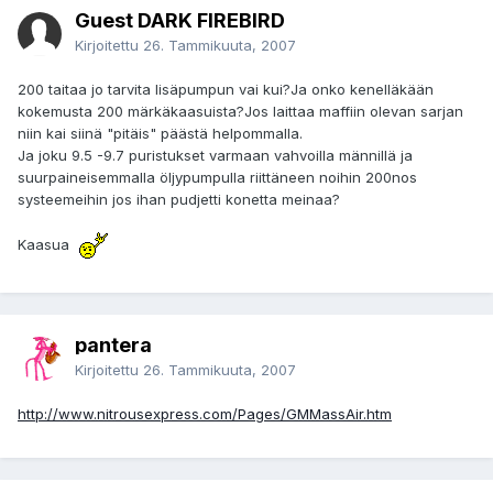
Guest DARK FIREBIRD
Kirjoitettu
26. Tammikuuta, 2007
200 taitaa jo tarvita lisäpumpun vai kui?Ja onko kenelläkään
kokemusta 200 märkäkaasuista?Jos laittaa maffiin olevan sarjan
niin kai siinä "pitäis" päästä helpommalla.
Ja joku 9.5 -9.7 puristukset varmaan vahvoilla männillä ja
suurpaineisemmalla öljypumpulla riittäneen noihin 200nos
systeemeihin jos ihan pudjetti konetta meinaa?
Kaasua
pantera
Kirjoitettu
26. Tammikuuta, 2007
http://www.nitrousexpress.com/Pages/GMMassAir.htm