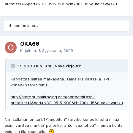
autofilter=1&part=NOS-05151NOS&N=700+115&autoview=sku
4 months later...
OKA66
Kirjoitettu
1. Syyskuuta, 2009
1.5.2009 klo 19.16, Nova kirjoitti:
Kannattaa laittaa märkäsarja. Tämä siis oli itsellä. TPI
koneisiin tarkoitettu.
http://store.summitracing.com/partdetail.asp?
autofilter=1&part=NOS-05151NOS&N=700+115&autoview=sku
Niin sullahan on toi LT-1 moottori? tarviiko koneelle tehä mitää
esim: vaihtaa mäntiä? paljonko anto lisää tehoa? meinaa kohta
vois olla tilauksen aika