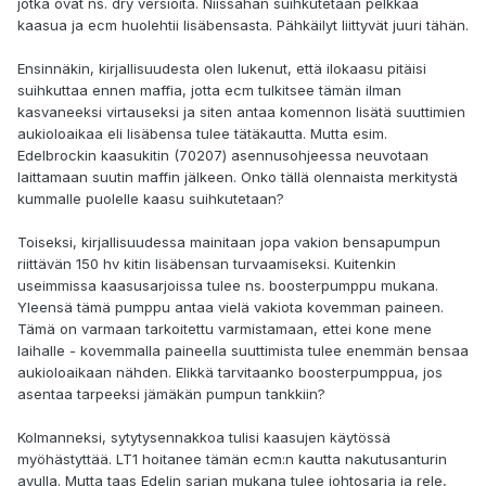
jotka ovat ns. dry versioita. Niissähän suihkutetaan pelkkää
kaasua ja ecm huolehtii lisäbensasta. Pähkäilyt liittyvät juuri tähän.
Ensinnäkin, kirjallisuudesta olen lukenut, että ilokaasu pitäisi
suihkuttaa ennen maffia, jotta ecm tulkitsee tämän ilman
kasvaneeksi virtauseksi ja siten antaa komennon lisätä suuttimien
aukioloaikaa eli lisäbensa tulee tätäkautta. Mutta esim.
Edelbrockin kaasukitin (70207) asennusohjeessa neuvotaan
laittamaan suutin maffin jälkeen. Onko tällä olennaista merkitystä
kummalle puolelle kaasu suihkutetaan?
Toiseksi, kirjallisuudessa mainitaan jopa vakion bensapumpun
riittävän 150 hv kitin lisäbensan turvaamiseksi. Kuitenkin
useimmissa kaasusarjoissa tulee ns. boosterpumppu mukana.
Yleensä tämä pumppu antaa vielä vakiota kovemman paineen.
Tämä on varmaan tarkoitettu varmistamaan, ettei kone mene
laihalle - kovemmalla paineella suuttimista tulee enemmän bensaa
aukioloaikaan nähden. Elikkä tarvitaanko boosterpumppua, jos
asentaa tarpeeksi jämäkän pumpun tankkiin?
Kolmanneksi, sytytysennakkoa tulisi kaasujen käytössä
myöhästyttää. LT1 hoitanee tämän ecm:n kautta nakutusanturin
avulla. Mutta taas Edelin sarjan mukana tulee johtosarja ja rele,