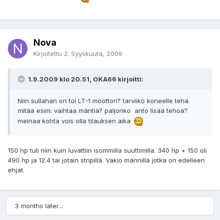
Nova
Kirjoitettu
2. Syyskuuta, 2009
1.9.2009 klo 20.51, OKA66 kirjoitti:
Niin sullahan on toi LT-1 moottori? tarviiko koneelle tehä
mitää esim: vaihtaa mäntiä? paljonko anto lisää tehoa?
meinaa kohta vois olla tilauksen aika
150 hp tuli niin kuin luvattiin isommilla suuttimilla. 340 hp + 150 oli
490 hp ja 12.4 tai jotain stripillä. Vakio männillä jotka on edelleen
ehjät.
3 months later...