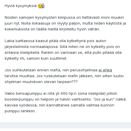
Hyviä kysymyksiä
Noiden samojen kysymysten kimpussa on tiettävästi moni muukin
juuri nyt. Noita ilokaasuja on myyty paljon, mutta niiden käytöstä ja
kokemuksista on täällä meillä kirjoiteltu hyvin vähän.
Lakia luettaessa kaasut pitää olla kytkettynä pois auton
järjestelmistä normaaliajossa. Siitä miten ne on kytketty pois on
erilaisia mielipiteitä. Rankin on varmaan se, että pullo pitäää olla
kytketty irti, samoin kuin suuttimet.
Jos suihkutetaan ennen mafia, niin perusohjelmaa
ei ehkä
tarvitse muuttaa. Jos ruiskutetaan mafin jälkeen, niin sitten luulisi
ohjelman muutoksen olevan tarpeen???
Vakio bensapumppu ei riitä yli 400 hp:n (oma mielipide) jolloin
boosterpumppu on helpoin ja halvin vaihtoehto. "Jos ja kun" nälkä
kasvaa syödessä, niin kannattanee samalla vaihtaa kunnon
pumppu tankkiin.