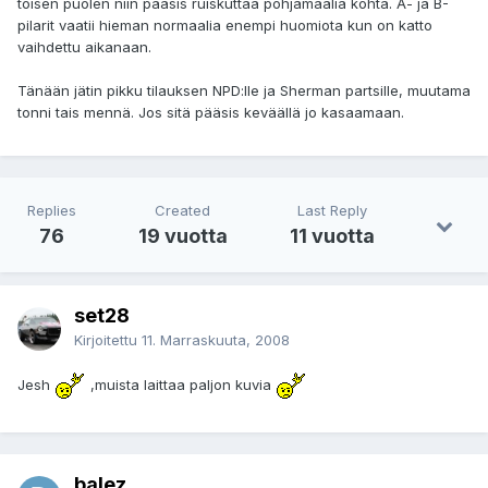
toisen puolen niin pääsis ruiskuttaa pohjamaalia kohta. A- ja B-
pilarit vaatii hieman normaalia enempi huomiota kun on katto
vaihdettu aikanaan.
Tänään jätin pikku tilauksen NPD:lle ja Sherman partsille, muutama
tonni tais mennä. Jos sitä pääsis keväällä jo kasaamaan.
Replies
Created
Last Reply
76
19 vuotta
11 vuotta
set28
Kirjoitettu
11. Marraskuuta, 2008
Jesh
,muista laittaa paljon kuvia
balez