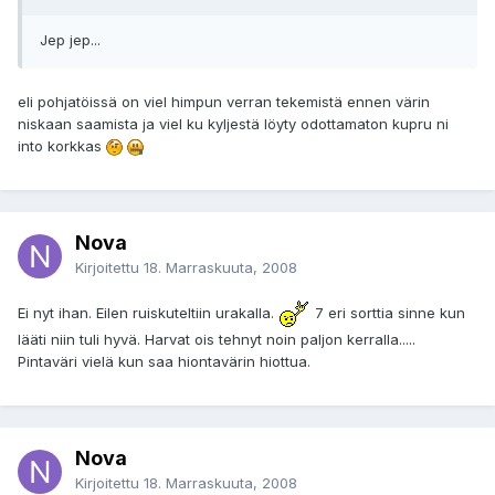
Jep jep...
eli pohjatöissä on viel himpun verran tekemistä ennen värin
niskaan saamista ja viel ku kyljestä löyty odottamaton kupru ni
into korkkas
Nova
Kirjoitettu
18. Marraskuuta, 2008
Ei nyt ihan. Eilen ruiskuteltiin urakalla.
7 eri sorttia sinne kun
lääti niin tuli hyvä. Harvat ois tehnyt noin paljon kerralla.....
Pintaväri vielä kun saa hiontavärin hiottua.
Nova
Kirjoitettu
18. Marraskuuta, 2008