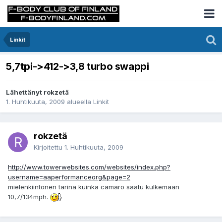
Linkit
5,7tpi->412->3,8 turbo swappi
Lähettänyt rokzetä
1. Huhtikuuta, 2009
alueella
Linkit
rokzetä
Kirjoitettu
1. Huhtikuuta, 2009
http://www.towerwebsites.com/websites/index.php?
username=aaperformanceorg&page=2
mielenkiintonen tarina kuinka camaro saatu kulkemaan
10,7/134mph.