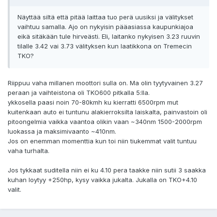
Näyttää siltä että pitää laittaa tuo perä uusiksi ja välitykset
vaihtuu samalla. Ajo on nykyisin pääasiassa kaupunkiajoa
eikä sitäkään tule hirveästi. Eli, laitanko nykyisen 3.23 ruuvin
tilalle 3.42 vai 3.73 välityksen kun laatikkona on Tremecin
TKO?
Riippuu vaha millanen moottori sulla on. Ma olin tyytyvainen 3.27
peraan ja vaihteistona oli TKO600 pitkalla 5:lla.
ykkosella paasi noin 70-80kmh ku kierratti 6500rpm mut
kuitenkaan auto ei tuntunu alakierroksilta laiskalta, painvastoin oli
pitoongelmia vaikka vaantoa olikin vaan ~340nm 1500-2000rpm
luokassa ja maksimivaanto ~410nm.
Jos on enemman momenttia kun toi niin tiukemmat valit tuntuu
vaha turhalta.
Jos tykkaat suditella niin ei ku 4.10 pera taakke niin sutii 3 saakka
kuhan loytyy +250hp, kysy vaikka jukalta. Jukalla on TKO+4.10
valit.