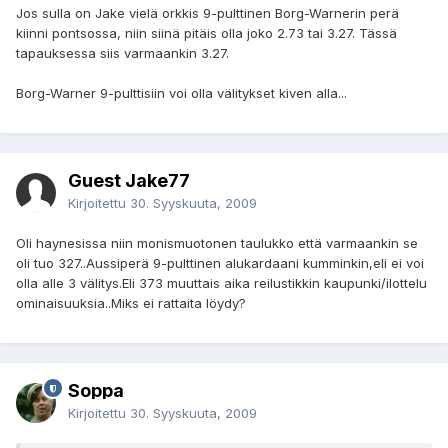
Jos sulla on Jake vielä orkkis 9-pulttinen Borg-Warnerin perä
kiinni pontsossa, niin siinä pitäis olla joko 2.73 tai 3.27. Tässä
tapauksessa siis varmaankin 3.27.
Borg-Warner 9-pulttisiin voi olla välitykset kiven alla...
Guest Jake77
Kirjoitettu
30. Syyskuuta, 2009
Oli haynesissa niin monismuotonen taulukko että varmaankin se
oli tuo 327..Aussiperä 9-pulttinen alukardaani kumminkin,eli ei voi
olla alle 3 välitys.Eli 373 muuttais aika reilustikkin kaupunki/ilottelu
ominaisuuksia..Miks ei rattaita löydy?
Soppa
Kirjoitettu
30. Syyskuuta, 2009