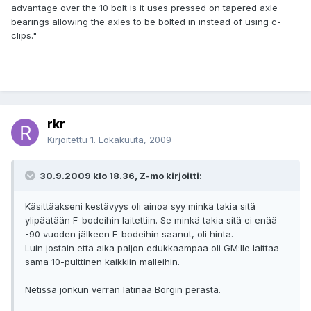
advantage over the 10 bolt is it uses pressed on tapered axle
bearings allowing the axles to be bolted in instead of using c-
clips."
rkr
Kirjoitettu
1. Lokakuuta, 2009
30.9.2009 klo 18.36, Z-mo kirjoitti:
Käsittääkseni kestävyys oli ainoa syy minkä takia sitä
ylipäätään F-bodeihin laitettiin. Se minkä takia sitä ei enää
-90 vuoden jälkeen F-bodeihin saanut, oli hinta.
Luin jostain että aika paljon edukkaampaa oli GM:lle laittaa
sama 10-pulttinen kaikkiin malleihin.
Netissä jonkun verran lätinää Borgin perästä.