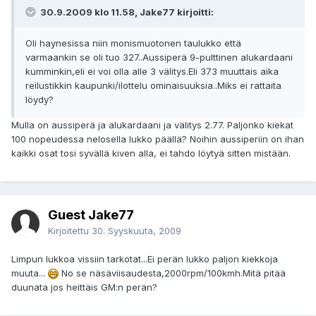
30.9.2009 klo 11.58, Jake77 kirjoitti:
Oli haynesissa niin monismuotonen taulukko että
varmaankin se oli tuo 327..Aussiperä 9-pulttinen alukardaani
kumminkin,eli ei voi olla alle 3 välitys.Eli 373 muuttais aika
reilustikkin kaupunki/ilottelu ominaisuuksia..Miks ei rattaita
löydy?
Mulla on aussiperä ja alukardaani ja välitys 2.77. Paljonko kiekat
100 nopeudessa nelosella lukko päällä? Noihin aussiperiin on ihan
kaikki osat tosi syvällä kiven alla, ei tahdo löytyä sitten mistään.
Guest Jake77
Kirjoitettu
30. Syyskuuta, 2009
Limpun lukkoa vissiin tarkotat...Ei perän lukko paljon kiekkoja
muuta...
No se näsäviisaudesta,2000rpm/100kmh.Mitä pitää
duunata jos heittäis GM:n perän?