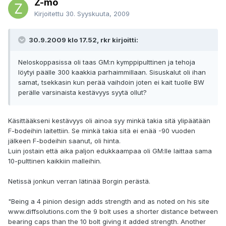
Z-mo
Kirjoitettu
30. Syyskuuta, 2009
30.9.2009 klo 17.52, rkr kirjoitti:
Neloskoppasissa oli taas GM:n kymppipulttinen ja tehoja
löytyi päälle 300 kaakkia parhaimmillaan. Sisuskalut oli ihan
samat, tsekkasin kun perää vaihdoin joten ei kait tuolle BW
perälle varsinaista kestävyys syytä ollut?
Käsittääkseni kestävyys oli ainoa syy minkä takia sitä ylipäätään
F-bodeihin laitettiin. Se minkä takia sitä ei enää -90 vuoden
jälkeen F-bodeihin saanut, oli hinta.
Luin jostain että aika paljon edukkaampaa oli GM:lle laittaa sama
10-pulttinen kaikkiin malleihin.
Netissä jonkun verran lätinää Borgin perästä.
"Being a 4 pinion design adds strength and as noted on his site
www.diffsolutions.com the 9 bolt uses a shorter distance between
bearing caps than the 10 bolt giving it added strength. Another