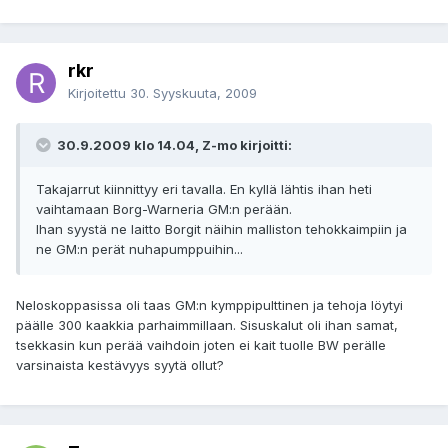
rkr
Kirjoitettu
30. Syyskuuta, 2009
30.9.2009 klo 14.04, Z-mo kirjoitti:
Takajarrut kiinnittyy eri tavalla. En kyllä lähtis ihan heti
vaihtamaan Borg-Warneria GM:n perään.
Ihan syystä ne laitto Borgit näihin malliston tehokkaimpiin ja
ne GM:n perät nuhapumppuihin...
Neloskoppasissa oli taas GM:n kymppipulttinen ja tehoja löytyi
päälle 300 kaakkia parhaimmillaan. Sisuskalut oli ihan samat,
tsekkasin kun perää vaihdoin joten ei kait tuolle BW perälle
varsinaista kestävyys syytä ollut?