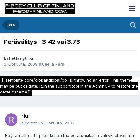
Perä
Perävälitys - 3.42 vai 3.73
Lähettänyt rkr
5. Elokuuta, 2009
alueella
Perä
[[Template core/global/global/poll is throwing an error. This theme
may be out of date. Run the support tool in the AdminCP to restore the
default theme.]]
rkr
Kirjoitettu
5. Elokuuta, 2009
Näyttää siltä että pitää laittaa tuo perä uusiksi ja välitykset vaihtuu