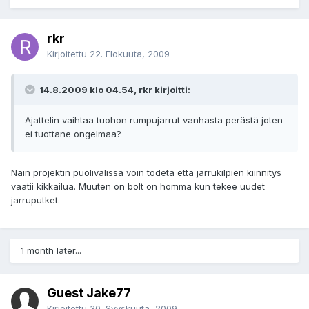
rkr
Kirjoitettu
22. Elokuuta, 2009
14.8.2009 klo 04.54, rkr kirjoitti:
Ajattelin vaihtaa tuohon rumpujarrut vanhasta perästä joten
ei tuottane ongelmaa?
Näin projektin puolivälissä voin todeta että jarrukilpien kiinnitys
vaatii kikkailua. Muuten on bolt on homma kun tekee uudet
jarruputket.
1 month later...
Guest Jake77
Kirjoitettu
30. Syyskuuta, 2009