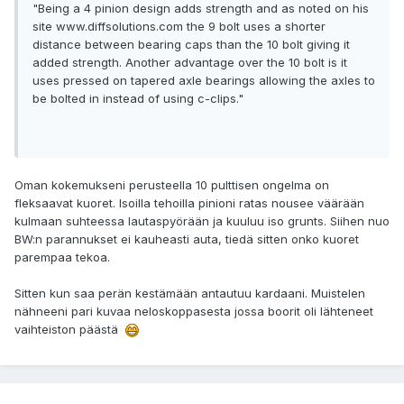
"Being a 4 pinion design adds strength and as noted on his
site www.diffsolutions.com the 9 bolt uses a shorter
distance between bearing caps than the 10 bolt giving it
added strength. Another advantage over the 10 bolt is it
uses pressed on tapered axle bearings allowing the axles to
be bolted in instead of using c-clips."
Oman kokemukseni perusteella 10 pulttisen ongelma on
fleksaavat kuoret. Isoilla tehoilla pinioni ratas nousee väärään
kulmaan suhteessa lautaspyörään ja kuuluu iso grunts. Siihen nuo
BW:n parannukset ei kauheasti auta, tiedä sitten onko kuoret
parempaa tekoa.
Sitten kun saa perän kestämään antautuu kardaani. Muistelen
nähneeni pari kuvaa neloskoppasesta jossa boorit oli lähteneet
vaihteiston päästä