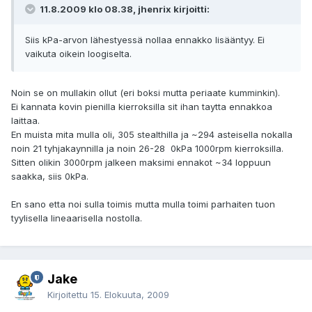
11.8.2009 klo 08.38, jhenrix kirjoitti:
Siis kPa-arvon lähestyessä nollaa ennakko lisääntyy. Ei
vaikuta oikein loogiselta.
Noin se on mullakin ollut (eri boksi mutta periaate kumminkin).
Ei kannata kovin pienilla kierroksilla sit ihan taytta ennakkoa
laittaa.
En muista mita mulla oli, 305 stealthilla ja ~294 asteisella nokalla
noin 21 tyhjakaynnilla ja noin 26-28 0kPa 1000rpm kierroksilla.
Sitten olikin 3000rpm jalkeen maksimi ennakot ~34 loppuun
saakka, siis 0kPa.
En sano etta noi sulla toimis mutta mulla toimi parhaiten tuon
tyylisella lineaarisella nostolla.
Jake
Kirjoitettu
15. Elokuuta, 2009