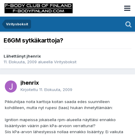
Viritysboksit
E6GM sytkäkarttoja?
Lähettänyt jhenrix
11. Elokuuta, 2009
alueella
Viritysboksit
jhenrix
Kirjoitettu
11. Elokuuta, 2009
Pikkuhiljaa noita karttoja koitan saada edes suunnilleen
kohdilleen, mutta nyt rupesi (taas) hiukan ihmetyttämään:
Ignition mapeissa jokaisella rpm-alueella näyttäisi ennakko
lisääntyvän väärin päin kPa-arvoon verrattuna!?
Siis kPa-arvon lähestyessä nollaa ennakko lisääntyy. Ei vaikuta