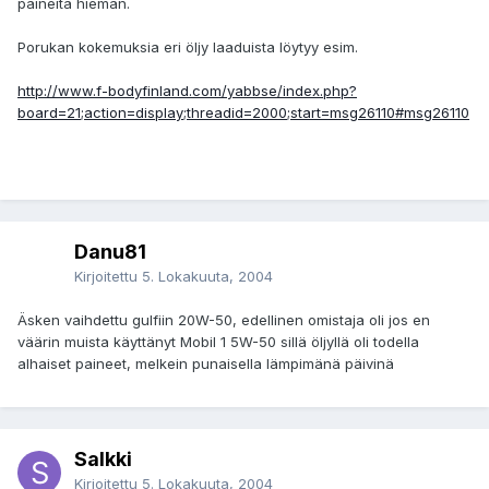
paineita hieman.
Porukan kokemuksia eri öljy laaduista löytyy esim.
http://www.f-bodyfinland.com/yabbse/index.php?
board=21;action=display;threadid=2000;start=msg26110#msg26110
Danu81
Kirjoitettu
5. Lokakuuta, 2004
Äsken vaihdettu gulfiin 20W-50, edellinen omistaja oli jos en
väärin muista käyttänyt Mobil 1 5W-50 sillä öljyllä oli todella
alhaiset paineet, melkein punaisella lämpimänä päivinä
Salkki
Kirjoitettu
5. Lokakuuta, 2004