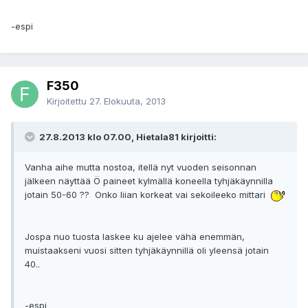
-espi
F350
Kirjoitettu
27. Elokuuta, 2013
27.8.2013 klo 07.00, Hietala81 kirjoitti:
Vanha aihe mutta nostoa, itellä nyt vuoden seisonnan
jälkeen näyttää Ö paineet kylmällä koneella tyhjäkäynnilla
jotain 50-60 ?? Onko liian korkeat vai sekoileeko mittari
Jospa nuo tuosta laskee ku ajelee vähä enemmän,
muistaakseni vuosi sitten tyhjäkäynnillä oli yleensä jotain
40..
-espi