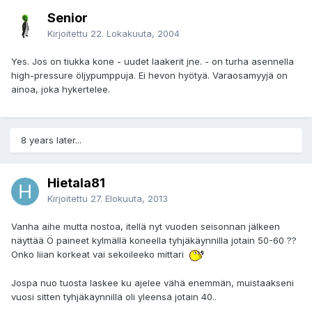
Senior
Kirjoitettu
22. Lokakuuta, 2004
Yes. Jos on tiukka kone - uudet laakerit jne. - on turha asennella
high-pressure öljypumppuja. Ei hevon hyötyä. Varaosamyyjä on
ainoa, joka hykertelee.
8 years later...
Hietala81
Kirjoitettu
27. Elokuuta, 2013
Vanha aihe mutta nostoa, itellä nyt vuoden seisonnan jälkeen
näyttää Ö paineet kylmällä koneella tyhjäkäynnilla jotain 50-60 ??
Onko liian korkeat vai sekoileeko mittari
Jospa nuo tuosta laskee ku ajelee vähä enemmän, muistaakseni
vuosi sitten tyhjäkäynnillä oli yleensä jotain 40..