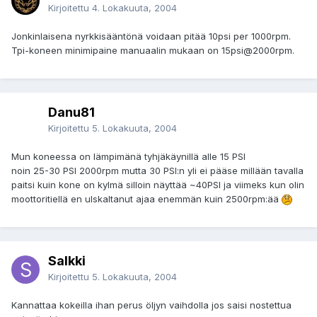
Kirjoitettu
4. Lokakuuta, 2004
Jonkinlaisena nyrkkisääntönä voidaan pitää 10psi per 1000rpm.
Tpi-koneen minimipaine manuaalin mukaan on 15psi@2000rpm.
Danu81
Kirjoitettu
5. Lokakuuta, 2004
Mun koneessa on lämpimänä tyhjäkäynillä alle 15 PSI
noin 25-30 PSI 2000rpm mutta 30 PSI:n yli ei pääse millään tavalla
paitsi kuin kone on kylmä silloin näyttää ~40PSI ja viimeks kun olin
moottoritiellä en ulskaltanut ajaa enemmän kuin 2500rpm:ää
Salkki
Kirjoitettu
5. Lokakuuta, 2004
Kannattaa kokeilla ihan perus öljyn vaihdolla jos saisi nostettua