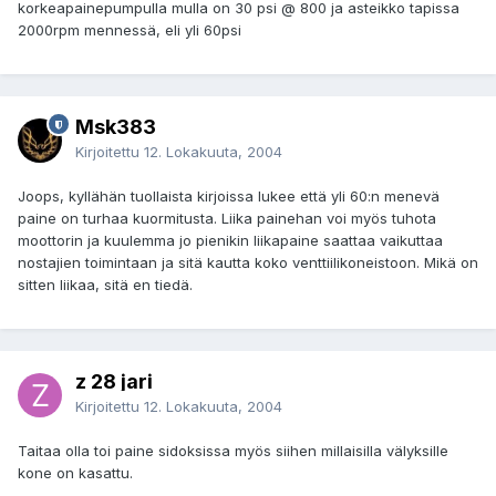
korkeapainepumpulla mulla on 30 psi @ 800 ja asteikko tapissa
2000rpm mennessä, eli yli 60psi
Msk383
Kirjoitettu
12. Lokakuuta, 2004
Joops, kyllähän tuollaista kirjoissa lukee että yli 60:n menevä
paine on turhaa kuormitusta. Liika painehan voi myös tuhota
moottorin ja kuulemma jo pienikin liikapaine saattaa vaikuttaa
nostajien toimintaan ja sitä kautta koko venttiilikoneistoon. Mikä on
sitten liikaa, sitä en tiedä.
z 28 jari
Kirjoitettu
12. Lokakuuta, 2004
Taitaa olla toi paine sidoksissa myös siihen millaisilla välyksille
kone on kasattu.