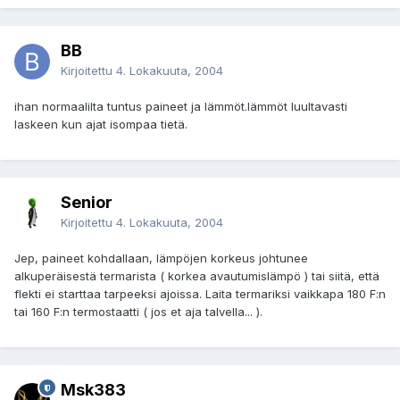
BB
Kirjoitettu
4. Lokakuuta, 2004
ihan normaalilta tuntus paineet ja lämmöt.lämmöt luultavasti
laskeen kun ajat isompaa tietä.
Senior
Kirjoitettu
4. Lokakuuta, 2004
Jep, paineet kohdallaan, lämpöjen korkeus johtunee
alkuperäisestä termarista ( korkea avautumislämpö ) tai siitä, että
flekti ei starttaa tarpeeksi ajoissa. Laita termariksi vaikkapa 180 F:n
tai 160 F:n termostaatti ( jos et aja talvella... ).
Msk383