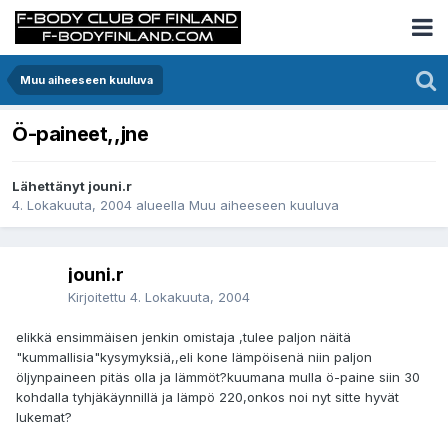
Muu aiheeseen kuuluva
Ö-paineet,,jne
Lähettänyt jouni.r
4. Lokakuuta, 2004
alueella
Muu aiheeseen kuuluva
jouni.r
Kirjoitettu
4. Lokakuuta, 2004
elikkä ensimmäisen jenkin omistaja ,tulee paljon näitä
"kummallisia"kysymyksiä,,eli kone lämpöisenä niin paljon
öljynpaineen pitäs olla ja lämmöt?kuumana mulla ö-paine siin 30
kohdalla tyhjäkäynnillä ja lämpö 220,onkos noi nyt sitte hyvät
lukemat?