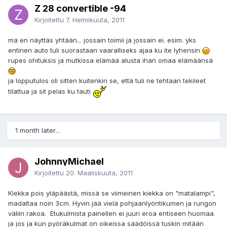
Z 28 convertible -94
Kirjoitettu
7. Helmikuuta, 2011
mä en näyttäs yhtään... jossain toimii ja jossain ei. esim. yks
entinen auto tuli suorastaan vaaralliseks ajaa ku ite lyhensin
rupes ohituksis ja mutkissa elämää alusta ihan omaa elämäänsä
ja lopputulos oli sitten kuitenkin se, että tuli ne tehtaan tekileet
tilattua ja sit pelas ku tauti
1 month later...
JohnnyMichael
Kirjoitettu
20. Maaliskuuta, 2011
Kiekka pois yläpäästä, missä se viimeinen kiekka on "matalampi",
madaltaa noin 3cm. Hyvin jää vielä pohjaanlyöntikumen ja rungon
väliin rakoa. Etukulmista painellen ei juuri eroa entiseen huomaa
ja jos ja kun pyöräkulmat on oikeissa säädöissä tuskin mitään