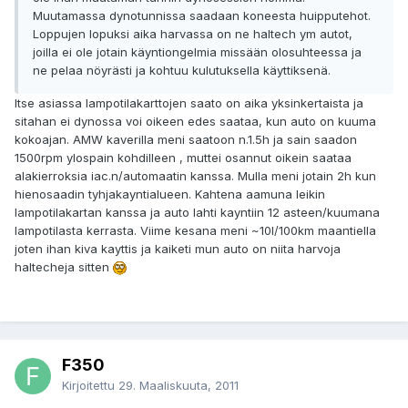
Muutamassa dynotunnissa saadaan koneesta huipputehot.
Loppujen lopuksi aika harvassa on ne haltech ym autot,
joilla ei ole jotain käyntiongelmia missään olosuhteessa ja
ne pelaa nöyrästi ja kohtuu kulutuksella käyttiksenä.
Itse asiassa lampotilakarttojen saato on aika yksinkertaista ja
sitahan ei dynossa voi oikeen edes saataa, kun auto on kuuma
kokoajan. AMW kaverilla meni saatoon n.1.5h ja sain saadon
1500rpm ylospain kohdilleen , muttei osannut oikein saataa
alakierroksia iac.n/automaatin kanssa. Mulla meni jotain 2h kun
hienosaadin tyhjakayntialueen. Kahtena aamuna leikin
lampotilakartan kanssa ja auto lahti kayntiin 12 asteen/kuumana
lampotilasta kerrasta. Viime kesana meni ~10l/100km maantiella
joten ihan kiva kayttis ja kaiketi mun auto on niita harvoja
haltecheja sitten
F350
Kirjoitettu
29. Maaliskuuta, 2011