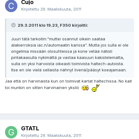
Cujo
Kirjoitettu
29. Maaliskuuta, 2011
29.3.2011 klo 19.23, F350 kirjoitti:
Juuri tätä tarkoitin:"muttei osannut oikein saataa
alakierroksia iac.n/automaatin kanssa". Mutta jos sulla ei ole
ongelmia missään olosuhteissa ja kone vetää nätisti
pintakaasulla nykimättä ja vastaa kaasuun kakistelematta,
sulla on yksi harvoista oikeasti toimivista haltech-autoista.
Itse en ole vielä sellaista nähnyt livenä/pääsyt koeajamaan.
Jaa että on harvinaista kun on toimivat kartat haltechissa. No kait
toi munkin on sitten harvinainen yksilö
GTATL
Kirjoitettu
29. Maaliskuuta, 2011