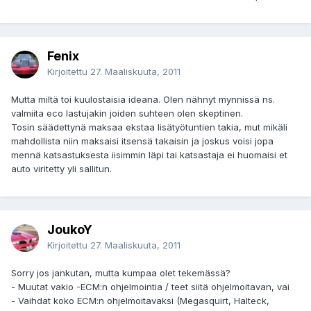
Fenix
Kirjoitettu
27. Maaliskuuta, 2011
Mutta miltä toi kuulostaisia ideana. Olen nähnyt mynnissä ns.
valmiita eco lastujakin joiden suhteen olen skeptinen.
Tosin säädettynä maksaa ekstaa lisätyötuntien takia, mut mikäli
mahdollista niin maksaisi itsensä takaisin ja joskus voisi jopa
mennä katsastuksesta iisimmin läpi tai katsastaja ei huomaisi et
auto viritetty yli sallitun.
JoukoY
Kirjoitettu
27. Maaliskuuta, 2011
Sorry jos jankutan, mutta kumpaa olet tekemässä?
- Muutat vakio -ECM:n ohjelmointia / teet siitä ohjelmoitavan, vai
- Vaihdat koko ECM:n ohjelmoitavaksi (Megasquirt, Halteck,