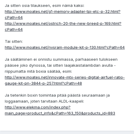
Ja sitten osia tilaukseen, esim nämä kaksi:
http://www.moates.net/g1-memory-adapter-tpi-etc-p-32.html?
cPath=64
http://www.moates.net/ostrich-20-the-new-breed-p-169.html?
cPath=64
Tai sitten:
http://www.moates.net/nvsram-module-kit-p-130.html?cPath=64
Ja säätäminen ei onnistu summassa, parhaaseen tulokseen
pääsee joko dynossa, tai sitten laajakaistalambdan avulla -
riippumatta mitä boxia säätää, esim:
http://www.moates.net/innovate-mtx-series-digital-airfuel-ratio-
gauge-kit-pn-3844-p-257.html?cPath=48
Ja tietenkin boxin toimintaa pitää päästä seuraamaan ja
loggaamaan, joten tarvitaan ALDL-kaapeli:
http://www.elekma.com/index.php?
main_page=product_info&cPath=163_150&products_id=883