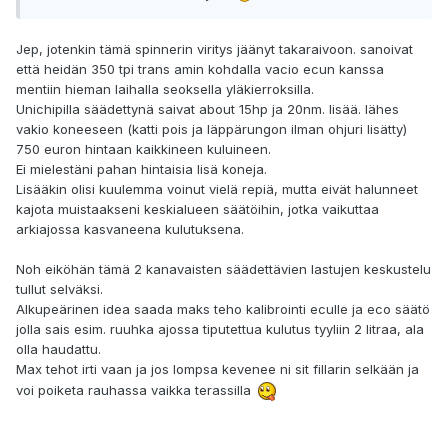
Jep, jotenkin tämä spinnerin viritys jäänyt takaraivoon. sanoivat
että heidän 350 tpi trans amin kohdalla vacio ecun kanssa
mentiin hieman laihalla seoksella yläkierroksilla.
Unichipilla säädettynä saivat about 15hp ja 20nm. lisää. lähes
vakio koneeseen (katti pois ja läppärungon ilman ohjuri lisätty)
750 euron hintaan kaikkineen kuluineen.
Ei mielestäni pahan hintaisia lisä koneja.
Lisääkin olisi kuulemma voinut vielä repiä, mutta eivät halunneet
kajota muistaakseni keskialueen säätöihin, jotka vaikuttaa
arkiajossa kasvaneena kulutuksena.
Noh eiköhän tämä 2 kanavaisten säädettävien lastujen keskustelu
tullut selväksi.
Alkupeärinen idea saada maks teho kalibrointi eculle ja eco säätö
jolla sais esim. ruuhka ajossa tiputettua kulutus tyyliin 2 litraa, ala
olla haudattu.
Max tehot irti vaan ja jos lompsa kevenee ni sit fillarin selkään ja
voi poiketa rauhassa vaikka terassilla