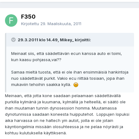
F350
Kirjoitettu
29. Maaliskuuta, 2011
29.3.2011 klo 14.49, Mikey_ kirjoitti:
Meinaat siis, että säädettävän ecun kanssa auto ei toimi,
kun kaasu pohjassa,vai??
Samaa mieltä tuosta, että ei ole ihan ensimmäisiä hankintoja
nuo säädettävät purkit. Vakio ecu riittää tosiaan, jopa ihan
mukaviin tehoihin saakka kyllä.
Meinaan, että jotta kone saadaan pelaamaan säädettävällä
purkilla kylmänä ja kuumana, kylmällä ja helteellä, ei säätö ole
ihan muutaman tunnin dynosession homma. Muutamassa
dynotunnissa saadaan koneesta huipputehot. Loppujen lopuksi
aika harvassa on ne haltech ym autot, joilla ei ole jotain
käyntiongelmia missään olosuhteessa ja ne pelaa nöyrästi ja
kohtuu kulutuksella käyttiksenä.