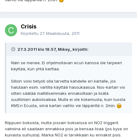
Crisis
Kirjoitettu
27. Maaliskuuta, 2011
27.3.2011 klo 18.57, Mikey_ kirjoitti:
Näin se menee. Ei ohjelmoitavan ecun kanssa ole tarpeen
käyttää, kun yhtä karttaa.
Silloin voisi tietysti olla tarvetta kahdelle eri kartalle, jos
halutaan esim. vartilla käyttää hassukaasua. Nos-kartan voi
sitten säätää maltillisemmaks ennakoiltaan ja lisätä
suuttimien aukioloaikaa. Mulla ei ole kokemusta, kuin tuosta
KMS:n Ecusta, siinä kartan vaihto vie läppärillä n. 2min.
Riippuen boksista, mutta jossain bokseissa on NO2 triggerit
valmiina eli saadaan ennakkoa pois ja bensaa lisaa (jos kyse on
kuivasta suihusta). Marka NO2 ei tarvikkaan ku ennakot pois.