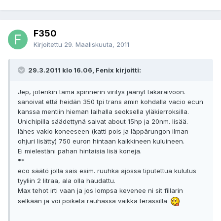
F350
Kirjoitettu
29. Maaliskuuta, 2011
29.3.2011 klo 16.06, Fenix kirjoitti:
Jep, jotenkin tämä spinnerin viritys jäänyt takaraivoon.
sanoivat että heidän 350 tpi trans amin kohdalla vacio ecun
kanssa mentiin hieman laihalla seoksella yläkierroksilla.
Unichipilla säädettynä saivat about 15hp ja 20nm. lisää.
lähes vakio koneeseen (katti pois ja läppärungon ilman
ohjuri lisätty) 750 euron hintaan kaikkineen kuluineen.
Ei mielestäni pahan hintaisia lisä koneja.
**
eco säätö jolla sais esim. ruuhka ajossa tiputettua kulutus
tyyliin 2 litraa, ala olla haudattu.
Max tehot irti vaan ja jos lompsa kevenee ni sit fillarin
selkään ja voi poiketa rauhassa vaikka terassilla