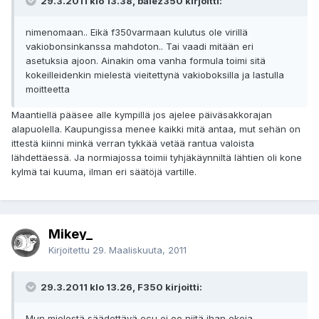
29.3.2011 klo 13.38, balez350 kirjoitti:
nimenomaan.. Eikä f350varmaan kulutus ole virillä
vakiobonsinkanssa mahdoton.. Tai vaadi mitään eri
asetuksia ajoon. Ainakin oma vanha formula toimi sitä
kokeilleidenkin mielestä vieitettynä vakioboksilla ja lastulla
moitteetta
Maantiellä pääsee alle kympillä jos ajelee päiväsakkorajan
alapuolella. Kaupungissa menee kaikki mitä antaa, mut sehän on
ittestä kiinni minkä verran tykkää vetää rantua valoista
lähdettäessä. Ja normiajossa toimii tyhjäkäynniltä lähtien oli kone
kylmä tai kuuma, ilman eri säätöjä vartille.
Mikey_
Kirjoitettu
29. Maaliskuuta, 2011
29.3.2011 klo 13.26, F350 kirjoitti:
Mun mielestä säädettävä ecu ei oo niitä ihan ekoja