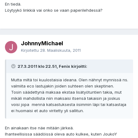
En tiedä.
Löytyykö linkkiä vai onko se vaan paperilehdessä?
JohnnyMichael
Kirjoitettu
28. Maaliskuuta, 2011
27.3.2011 klo 22.51, Fenix kirjoitti:
Mutta miltä toi kuulostaisia ideana. Olen nähnyt mynnissä ns.
valmiita eco lastujakin joiden suhteen olen skeptinen.
Tosin säädettynä maksaa ekstaa lisätyötuntien takia, mut
mikäli mahdollista niin maksaisi itsensä takaisin ja joskus
voisi jopa mennä katsastuksesta iisimmin läpi tai katsastaja
ei huomaisi et auto viritetty yli sallitun.
En ainakaan itse näe mitään järkeä.
Ihanteellisissa säädöissä oleva auto kulkee, kuten JoukoY