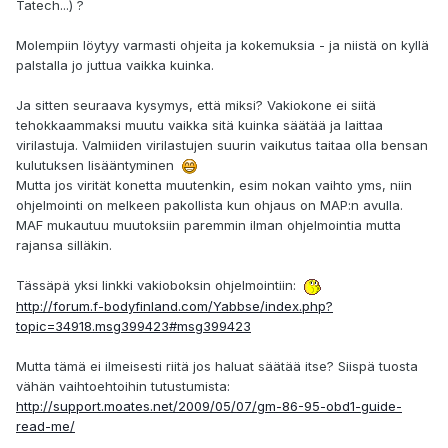
Tatech...) ?
Molempiin löytyy varmasti ohjeita ja kokemuksia - ja niistä on kyllä
palstalla jo juttua vaikka kuinka.
Ja sitten seuraava kysymys, että miksi? Vakiokone ei siitä
tehokkaammaksi muutu vaikka sitä kuinka säätää ja laittaa
virilastuja. Valmiiden virilastujen suurin vaikutus taitaa olla bensan
kulutuksen lisääntyminen
Mutta jos virität konetta muutenkin, esim nokan vaihto yms, niin
ohjelmointi on melkeen pakollista kun ohjaus on MAP:n avulla.
MAF mukautuu muutoksiin paremmin ilman ohjelmointia mutta
rajansa silläkin.
Tässäpä yksi linkki vakioboksin ohjelmointiin:
http://forum.f-bodyfinland.com/Yabbse/index.php?
topic=34918.msg399423#msg399423
Mutta tämä ei ilmeisesti riitä jos haluat säätää itse? Siispä tuosta
vähän vaihtoehtoihin tutustumista:
http://support.moates.net/2009/05/07/gm-86-95-obd1-guide-
read-me/