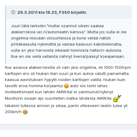
29.3.2011 klo 19.23, F350 kirjoitti:
Juuri tätä tarkoitin:"muttei osannut oikein saataa
alakierroksia iac.n/automaatin kanssa". Mutta jos sulla ei ole
ongelmia missään olosuhteissa ja kone vetää nätisti
pintakaasulla nykimättä ja vastaa kaasuun kakistelematta,
sulla on yksi harvoista oikeasti toimivista haltech-autoista.
Itse en ole vielä sellaista nähnyt livenä/pääsyt koeajamaan.
Itse asiassa alakierroksilla oli vain yksi ongelma, eli 1000-1500rpm
karttojen ero oli hiukan liian suuri ja kun autoa valutti painamatta
kaasua aavistuksen hypytti noiden karttojen valilla. hiukan kuin
tasoitti eroa homma korjaantui
auto siis toimi lahes
moitteettomasti kun lahdin AMW.lta! ei sammunut/nykinyt.
Moottorin sisaan ajo suoritettiin matka lahdesta AMW.lle
takaisin tullessa annoin jo sikaa, pariin otteeseen laskin tulee yli
200km/h