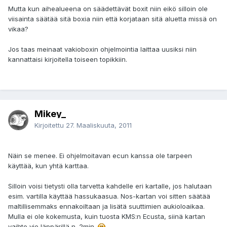
Mutta kun aihealueena on säädettävät boxit niin eikö silloin ole
viisainta säätää sitä boxia niin että korjataan sitä aluetta missä on
vikaa?
Jos taas meinaat vakioboxin ohjelmointia laittaa uusiksi niin
kannattaisi kirjoitella toiseen topikkiin.
Mikey_
Kirjoitettu
27. Maaliskuuta, 2011
Näin se menee. Ei ohjelmoitavan ecun kanssa ole tarpeen
käyttää, kun yhtä karttaa.
Silloin voisi tietysti olla tarvetta kahdelle eri kartalle, jos halutaan
esim. vartilla käyttää hassukaasua. Nos-kartan voi sitten säätää
maltillisemmaks ennakoiltaan ja lisätä suuttimien aukioloaikaa.
Mulla ei ole kokemusta, kuin tuosta KMS:n Ecusta, siinä kartan
vaihto vie läppärillä n. 2min.