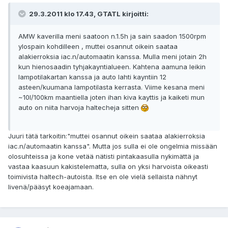
29.3.2011 klo 17.43, GTATL kirjoitti:
AMW kaverilla meni saatoon n.1.5h ja sain saadon 1500rpm
ylospain kohdilleen , muttei osannut oikein saataa
alakierroksia iac.n/automaatin kanssa. Mulla meni jotain 2h
kun hienosaadin tyhjakayntialueen. Kahtena aamuna leikin
lampotilakartan kanssa ja auto lahti kayntiin 12
asteen/kuumana lampotilasta kerrasta. Viime kesana meni
~10l/100km maantiella joten ihan kiva kayttis ja kaiketi mun
auto on niita harvoja haltecheja sitten
Juuri tätä tarkoitin:"muttei osannut oikein saataa alakierroksia
iac.n/automaatin kanssa". Mutta jos sulla ei ole ongelmia missään
olosuhteissa ja kone vetää nätisti pintakaasulla nykimättä ja
vastaa kaasuun kakistelematta, sulla on yksi harvoista oikeasti
toimivista haltech-autoista. Itse en ole vielä sellaista nähnyt
livenä/pääsyt koeajamaan.