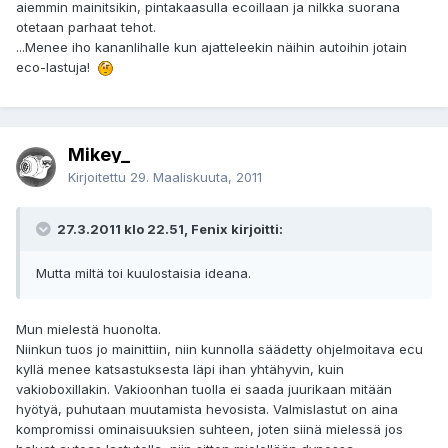
aiemmin mainitsikin, pintakaasulla ecoillaan ja nilkka suorana
otetaan parhaat tehot.
...Menee iho kananlihalle kun ajatteleekin näihin autoihin jotain
eco-lastuja!
Mikey_
Kirjoitettu
29. Maaliskuuta, 2011
27.3.2011 klo 22.51, Fenix kirjoitti:
Mutta miltä toi kuulostaisia ideana.
Mun mielestä huonolta.
Niinkun tuos jo mainittiin, niin kunnolla säädetty ohjelmoitava ecu
kyllä menee katsastuksesta läpi ihan yhtähyvin, kuin
vakioboxillakin. Vakioonhan tuolla ei saada juurikaan mitään
hyötyä, puhutaan muutamista hevosista. Valmislastut on aina
kompromissi ominaisuuksien suhteen, joten siinä mielessä jos