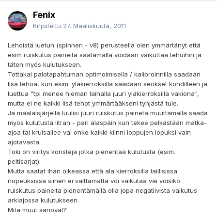
Fenix
Kirjoitettu
27. Maaliskuuta, 2011
Lehdistä luetun (spinneri - v8) perusteella olen ymmärtänyt että
esim ruiskutus paineita säätämällä voidaan vaikuttaa tehoihin ja
täten myös kulutukseen.
Tottakai palotapahtuman optimoimisella / kalibroinnilla saadaan
lisä tehoa, kun esim. yläkierroksilla saadaan seokset kohdilleen ja
luettua "tpi menee hieman laihalla juuri yläkierroksilla vakiona",
mutta ei ne kaikki lisä tehot ymmärtääkseni tyhjästä tule.
Ja maalaisjärjellä luulisi juuri ruiskutus paineta muuttamalla saada
myös kulutusta litran - pari alaspäin kun tekee pelkästään matka-
ajoa tai kruisailee vai onko kaikki kiinni loppujen lopuksi vain
ajotavasta.
Toki on viritys konsteja jotka pienentää kulutusta (esim.
peltisarjat).
Mutta saatat ihan oikeassa että ala kierroksilla laillisissa
nopeuksissa siihen ei välttämättä voi vaikutaa vai voisiko
ruiskutus paineita pienentämällä olla jopa negatiivista vaikutus
arkiajossa kulutukseen.
Mitä muut sanovat?