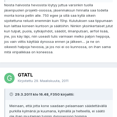
Noista halvoista hevosista löytyy juttua varsinkin tuolla
jäsenpuolen projekti-osiossa, jäsenmaksun hinnalla saa todella
monta konia pellin alle. 750 egee ja sillä saa kyllä oikein
sijoitettuna reilusti enemmän kuin 15hp. Kulutuksen saa tippumaan
kun laittaa koneen kuntoon ja säätöihin. Niinkin yksinkertaiset jutut
kun tulpat, puola, sytkäjohdot, säädöt, ilmanputsari, airfoil lisää,
jne, jos käy läpi, niin useasti tulis varmaan melko paljon heppoja,
jos vain viittis käyttää dynossa ennen ja jälkeen.... ja ne on
oikeesti halpoja hevosia, ja jos noi ei oo kunnossa, on ihan sama
mitä viripalikkaa on koneessa.
GTATL
Kirjoitettu
29. Maaliskuuta, 2011
29.3.2011 klo 16.48, F350 kirjoitti:
Meinaan, että jotta kone saadaan pelaamaan säädettävällä
purkilla kylmänä ja kuumana, kylmällä ja helteellä, ei säätö
ole ihan muutaman tunnin dynosession homma.