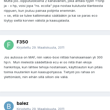
Mutta joo...lopputuloksena 2 kanavainen, joka antaisi tyylin +15hp
ja - x hp, voisi jopa "ns. ecolla" jopa nostaa kulutusta tilanteesta
riippuen, kun joutuu painaa polijinta enemmän.
+ se, että se tulee kalliimmaksi säätääkin ja kai se paras eco
löytyy sieltä korvien välistä ja kaasujalasta.
F350
Kirjoitettu
29. Maaliskuuta, 2011
Jos autossa on MAF, niin vakio-boxi riittää hanskaamaan yli 300
hp:n. Mun mielestä säädettävä ecu ei oo niitä ihan ekoja
hankintoja, kun lähtee tehoja nostamaan, käyttöauton kun pitäis
toimia muutenkin kuin kaasupohjassa. Tietysti jos rahaa on
ylettömästi, niin eihän sillä silloin ole väliä.
balez
Kirjoitettu
29. Maaliskuuta, 2011