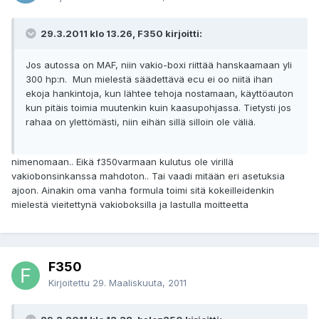
29.3.2011 klo 13.26, F350 kirjoitti:
Jos autossa on MAF, niin vakio-boxi riittää hanskaamaan yli
300 hp:n. Mun mielestä säädettävä ecu ei oo niitä ihan
ekoja hankintoja, kun lähtee tehoja nostamaan, käyttöauton
kun pitäis toimia muutenkin kuin kaasupohjassa. Tietysti jos
rahaa on ylettömästi, niin eihän sillä silloin ole väliä.
nimenomaan.. Eikä f350varmaan kulutus ole virillä
vakiobonsinkanssa mahdoton.. Tai vaadi mitään eri asetuksia
ajoon. Ainakin oma vanha formula toimi sitä kokeilleidenkin
mielestä vieitettynä vakioboksilla ja lastulla moitteetta
F350
Kirjoitettu
29. Maaliskuuta, 2011