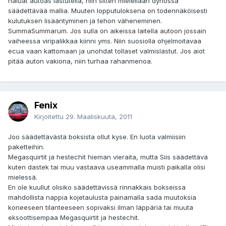
haluat autoas lastutella, niin sitten mielellään dynossa
säädettävää mallia. Muuten lopputuloksena on todennäköisesti
kulutuksen lisääntyminen ja tehon väheneminen.
SummaSummarum. Jos sulla on aikeissa laitella autoon jossain
vaiheessa viripalikkaa kiinni yms. Niin suosiolla ohjelmoitavaa
ecua vaan kattomaan ja unohdat tollaset valmislastut. Jos aiot
pitää auton vakiona, niin turhaa rahanmenoa.
Fenix
Kirjoitettu
29. Maaliskuuta, 2011
Joo säädettävästä boksista ollut kyse. En luota valmiisiin
paketteihin.
Megasquirtit ja hestechit hieman vieraita, mutta Siis säädettävä
kuten dastek tai muu vastaava useammalla muisti paikalla olisi
mielessä.
En ole kuullut olisiko säädettävissä rinnakkais bokseissa
mahdollista nappia kojetaulusta painamalla sada muutoksia
koneeseen tilanteeseen sopivaksi ilman läppäriä tai muuta
eksoottisempaa Megasquirtit ja hestechit.