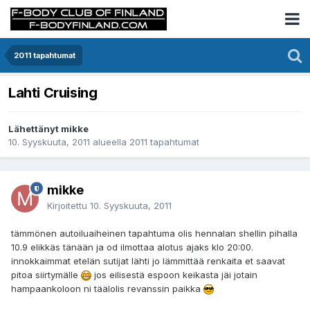
2011 tapahtumat
Lahti Cruising
Lähettänyt mikke
10. Syyskuuta, 2011
alueella
2011 tapahtumat
mikke
Kirjoitettu
10. Syyskuuta, 2011
tämmönen autoiluaiheinen tapahtuma olis hennalan shellin pihalla
10.9 elikkäs tänään ja od ilmottaa alotus ajaks klo 20:00.
innokkaimmat etelän sutijat lähti jo lämmittää renkaita et saavat
pitoa siirtymälle
jos eilisestä espoon keikasta jäi jotain
hampaankoloon ni täälolis revanssin paikka