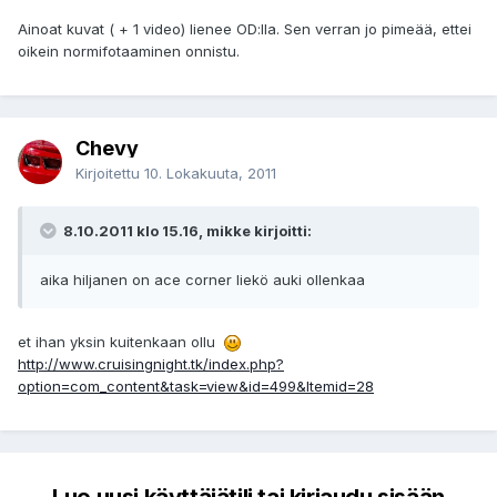
Ainoat kuvat ( + 1 video) lienee OD:lla. Sen verran jo pimeää, ettei
oikein normifotaaminen onnistu.
Chevy
Kirjoitettu
10. Lokakuuta, 2011
8.10.2011 klo 15.16, mikke kirjoitti:
aika hiljanen on ace corner liekö auki ollenkaa
et ihan yksin kuitenkaan ollu
http://www.cruisingnight.tk/index.php?
option=com_content&task=view&id=499&Itemid=28