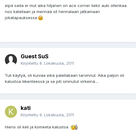
eipä sada ei mut aika hiljanen on ace corner liekö auki ollenkaa
noo katellaan ja mennää sit hennalaan jatkamaan
jokatapauksessa
Guest SuS
Kirjoitettu
8. Lokakuuta, 2011
Tuli käytyä, oli kuivaa eikä palellakaan tarvinnut. Aika paljon oli
kalustoa liikenteessä ja se piti sininutut virkeinä....
kati
Kirjoitettu
9. Lokakuuta, 2011
Hieno oli keli ja komeeta kalustoa