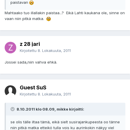
paistavan
Mahtaako tuo illallakin paistaa...? Eikä Lahti kaukana ole, sinne on
vaan niin pitkä matka.
z 28 jari
Kirjoitettu
8. Lokakuuta, 2011
Jossei sada,niin vahva ehkä.
Guest SuS
Kirjoitettu
8. Lokakuuta, 2011
8.10.2011 klo 08.09, mikke kirjoitti:
se olis tälle iltaa tämä, eikä sielt susirajankupeesta oo tänne
niin pitkä matka etteikö tulla vois ku aurinkokin näkyy viel