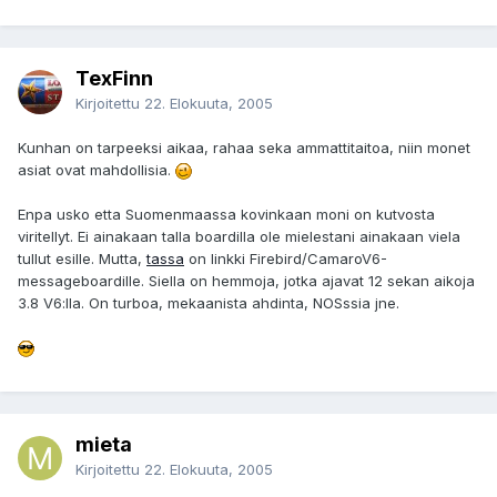
TexFinn
Kirjoitettu
22. Elokuuta, 2005
Kunhan on tarpeeksi aikaa, rahaa seka ammattitaitoa, niin monet
asiat ovat mahdollisia.
Enpa usko etta Suomenmaassa kovinkaan moni on kutvosta
viritellyt. Ei ainakaan talla boardilla ole mielestani ainakaan viela
tullut esille. Mutta,
tassa
on linkki Firebird/CamaroV6-
messageboardille. Siella on hemmoja, jotka ajavat 12 sekan aikoja
3.8 V6:lla. On turboa, mekaanista ahdinta, NOSssia jne.
mieta
Kirjoitettu
22. Elokuuta, 2005