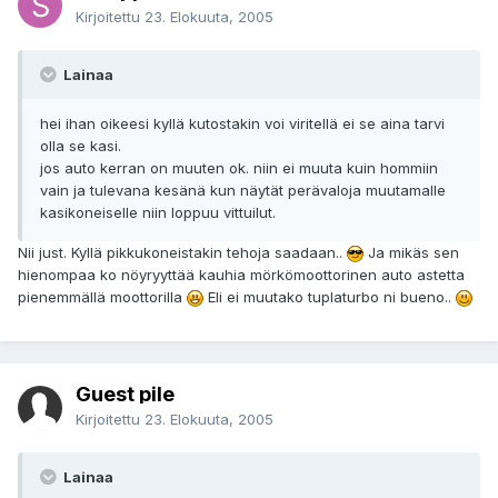
Kirjoitettu
23. Elokuuta, 2005
Lainaa
hei ihan oikeesi kyllä kutostakin voi viritellä ei se aina tarvi
olla se kasi.
jos auto kerran on muuten ok. niin ei muuta kuin hommiin
vain ja tulevana kesänä kun näytät perävaloja muutamalle
kasikoneiselle niin loppuu vittuilut.
Nii just. Kyllä pikkukoneistakin tehoja saadaan..
Ja mikäs sen
hienompaa ko nöyryyttää kauhia mörkömoottorinen auto astetta
pienemmällä moottorilla
Eli ei muutako tuplaturbo ni bueno..
Guest pile
Kirjoitettu
23. Elokuuta, 2005
Lainaa