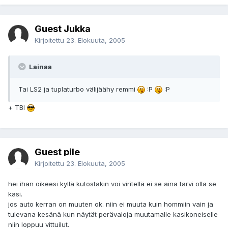
Guest Jukka
Kirjoitettu
23. Elokuuta, 2005
Lainaa
Tai LS2 ja tuplaturbo välijäähy remmi
:P
:P
+ TBI
Guest pile
Kirjoitettu
23. Elokuuta, 2005
hei ihan oikeesi kyllä kutostakin voi viritellä ei se aina tarvi olla se
kasi.
jos auto kerran on muuten ok. niin ei muuta kuin hommiin vain ja
tulevana kesänä kun näytät perävaloja muutamalle kasikoneiselle
niin loppuu vittuilut.