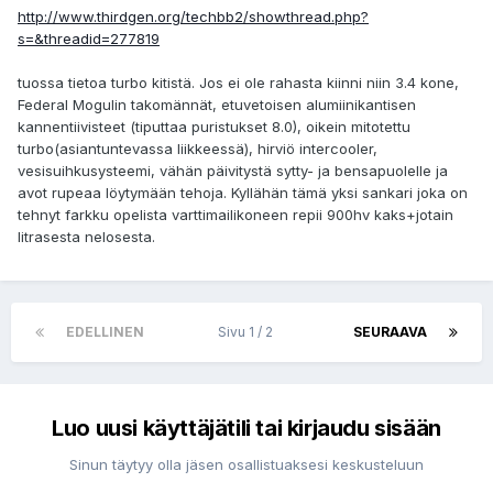
http://www.thirdgen.org/techbb2/showthread.php?
s=&threadid=277819
tuossa tietoa turbo kitistä. Jos ei ole rahasta kiinni niin 3.4 kone,
Federal Mogulin takomännät, etuvetoisen alumiinikantisen
kannentiivisteet (tiputtaa puristukset 8.0), oikein mitotettu
turbo(asiantuntevassa liikkeessä), hirviö intercooler,
vesisuihkusysteemi, vähän päivitystä sytty- ja bensapuolelle ja
avot rupeaa löytymään tehoja. Kyllähän tämä yksi sankari joka on
tehnyt farkku opelista varttimailikoneen repii 900hv kaks+jotain
litrasesta nelosesta.
EDELLINEN
Sivu 1 / 2
SEURAAVA
Luo uusi käyttäjätili tai kirjaudu sisään
Sinun täytyy olla jäsen osallistuaksesi keskusteluun