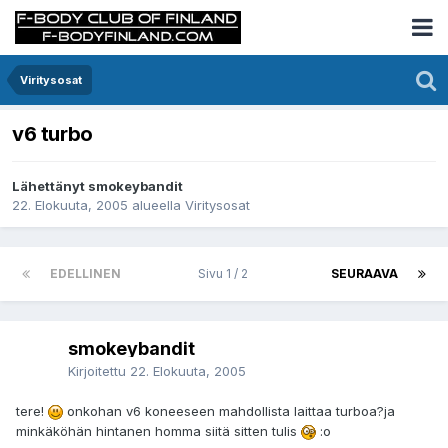
Viritysosat
v6 turbo
Lähettänyt smokeybandit
22. Elokuuta, 2005
alueella
Viritysosat
EDELLINEN
Sivu 1 / 2
SEURAAVA
smokeybandit
Kirjoitettu
22. Elokuuta, 2005
tere!
onkohan v6 koneeseen mahdollista laittaa turboa?ja
minkäköhän hintanen homma siitä sitten tulis
:o