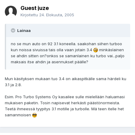
Guest juze
Kirjoitettu
24. Elokuuta, 2005
Lainaa
no se mun auto on 92 3.1 koneella. saakohan siihen turboo
kun noissa sivuissa tais olla vaan jotain 3.4
minkäslainen
se ahdin sitten on?onkos se samanlainen ku turbo vai...paljo
maksais itse ahdin ja asennukset päälle?
Mun käsityksen mukaan tuo 3.4 on aikaspitkälle sama härdeli ku
3.1 ja 2.8.
Esim. Pro Turbo Systems Oy kasailee sulle mielellään haluamasi
mukaisen paketin. Tosin napisevat herkästi päästönormeista.
Teetä ihmeessä tyypitys 3.1 motille ja turbolle. Mä teen itelle het
samanmoisen