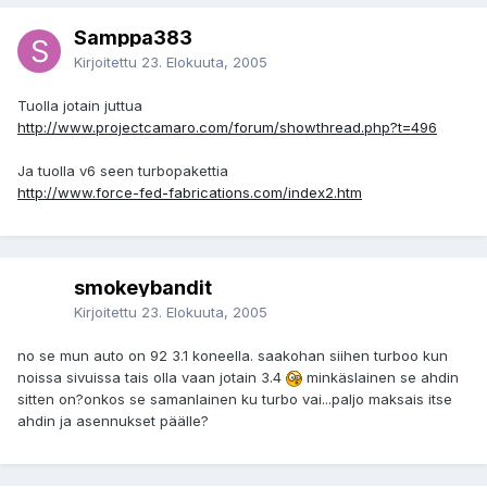
Samppa383
Kirjoitettu
23. Elokuuta, 2005
Tuolla jotain juttua
http://www.projectcamaro.com/forum/showthread.php?t=496
Ja tuolla v6 seen turbopakettia
http://www.force-fed-fabrications.com/index2.htm
smokeybandit
Kirjoitettu
23. Elokuuta, 2005
no se mun auto on 92 3.1 koneella. saakohan siihen turboo kun
noissa sivuissa tais olla vaan jotain 3.4
minkäslainen se ahdin
sitten on?onkos se samanlainen ku turbo vai...paljo maksais itse
ahdin ja asennukset päälle?