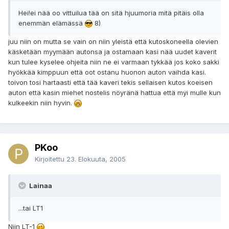
Hei!ei nää oo vittuilua tää on sitä hjuumoria mitä pitäis olla
enemmän elämässä
8)
juu niin on mutta se vain on niin yleistä että kutoskoneella olevien
käsketään myymään autonsa ja ostamaan kasi nää uudet kaverit
kun tulee kyselee ohjeita niin ne ei varmaan tykkää jos koko sakki
hyökkää kimppuun että oot ostanu huonon auton vaihda kasi.
toivon tosi hartaasti että tää kaveri tekis sellaisen kutos koeisen
auton että kasin miehet nostelis nöyränä hattua että myi mulle kun
kulkeekin niin hyvin.
PKoo
Kirjoitettu
23. Elokuuta, 2005
Lainaa
...tai LT1
Niin LT-1