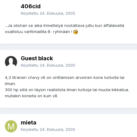
406cid
Kirjoitettu
24. Elokuuta, 2005
...Ja olishan se aika ihmettelyä nostattava juttu kun äffäläisellä
osallistuu varttimaililla B- ryhmään !
Guest black
Kirjoitettu
24. Elokuuta, 2005
4,3 litranen chevy v6 on virittämisen arvoinen kone turbolla tai
ilman.
300 hp siitä on täysin realistista ilman turboja tai muuta kikkailua.
muitakin koneita on kuin v8.
mieta
Kirjoitettu
24. Elokuuta, 2005