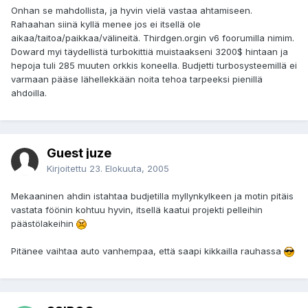
Onhan se mahdollista, ja hyvin vielä vastaa ahtamiseen.
Rahaahan siinä kyllä menee jos ei itsellä ole
aikaa/taitoa/paikkaa/välineitä. Thirdgen.orgin v6 foorumilla nimim.
Doward myi täydellistä turbokittiä muistaakseni 3200$ hintaan ja
hepoja tuli 285 muuten orkkis koneella. Budjetti turbosysteemillä ei
varmaan pääse lähellekkään noita tehoa tarpeeksi pienillä
ahdoilla.
Guest juze
Kirjoitettu
23. Elokuuta, 2005
Mekaaninen ahdin istahtaa budjetilla myllynkylkeen ja motin pitäis
vastata föönin kohtuu hyvin, itsellä kaatui projekti pelleihin
päästölakeihin
Pitänee vaihtaa auto vanhempaa, että saapi kikkailla rauhassa