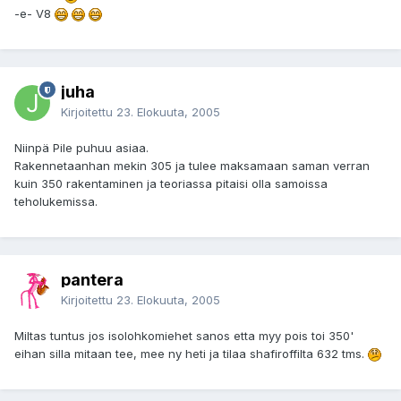
-e- V8
juha
Kirjoitettu
23. Elokuuta, 2005
Niinpä Pile puhuu asiaa.
Rakennetaanhan mekin 305 ja tulee maksamaan saman verran
kuin 350 rakentaminen ja teoriassa pitaisi olla samoissa
teholukemissa.
pantera
Kirjoitettu
23. Elokuuta, 2005
Miltas tuntus jos isolohkomiehet sanos etta myy pois toi 350'
eihan silla mitaan tee, mee ny heti ja tilaa shafiroffilta 632 tms.