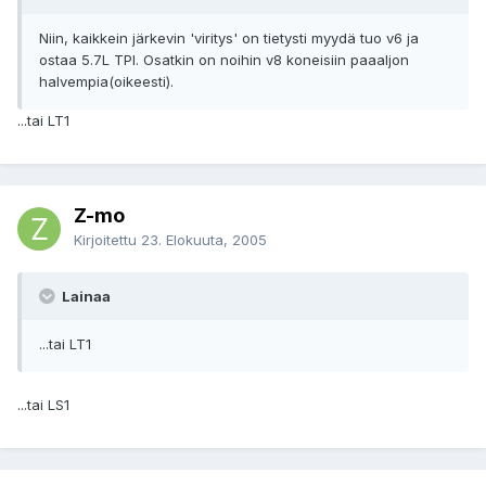
Niin, kaikkein järkevin 'viritys' on tietysti myydä tuo v6 ja
ostaa 5.7L TPI. Osatkin on noihin v8 koneisiin paaaljon
halvempia(oikeesti).
...tai LT1
Z-mo
Kirjoitettu
23. Elokuuta, 2005
Lainaa
...tai LT1
...tai LS1