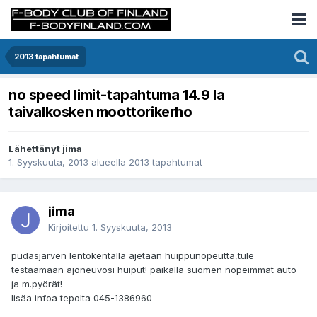
2013 tapahtumat
no speed limit-tapahtuma 14.9 la
taivalkosken moottorikerho
Lähettänyt jima
1. Syyskuuta, 2013
alueella
2013 tapahtumat
jima
Kirjoitettu
1. Syyskuuta, 2013
pudasjärven lentokentällä ajetaan huippunopeutta,tule
testaamaan ajoneuvosi huiput! paikalla suomen nopeimmat auto
ja m.pyörät!
lisää infoa tepolta 045-1386960