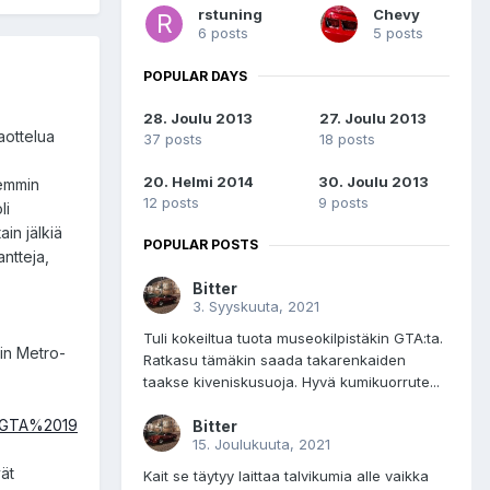
rstuning
Chevy
6 posts
5 posts
POPULAR DAYS
28. Joulu 2013
27. Joulu 2013
raottelua
37 posts
18 posts
20. Helmi 2014
30. Joulu 2013
hemmin
12 posts
9 posts
li
in jälkiä
POPULAR POSTS
antteja,
Bitter
3. Syyskuuta, 2021
Tuli kokeiltua tuota museokilpistäkin GTA:ta.
sin Metro-
Ratkasu tämäkin saada takarenkaiden
taakse kiveniskusuoja. Hyvä kumikuorrute...
20GTA%2019
Bitter
15. Joulukuuta, 2021
vät
Kait se täytyy laittaa talvikumia alle vaikka