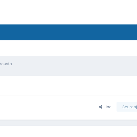
nausta
Jaa
Seuraaj