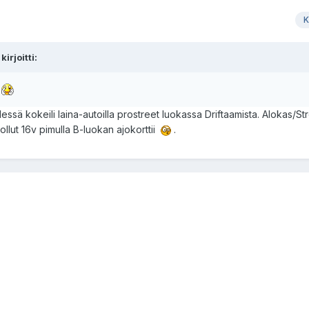
K
irjoitti:
ä
elessä kokeili laina-autoilla prostreet luokassa Driftaamista. Alokas/St
 ollut 16v pimulla B-luokan ajokorttii
.