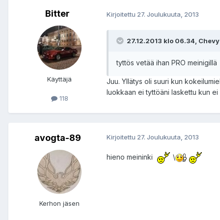
Bitter
Kirjoitettu
27. Joulukuuta, 2013
27.12.2013 klo 06.34, Chevy k
tyttös vetää ihan PRO meinigill
Käyttäjä
Juu. Yllätys oli suuri kun kokeilumi
luokkaan ei tyttöäni laskettu kun ei
118
avogta-89
Kirjoitettu
27. Joulukuuta, 2013
hieno meininki
\
Kerhon jäsen