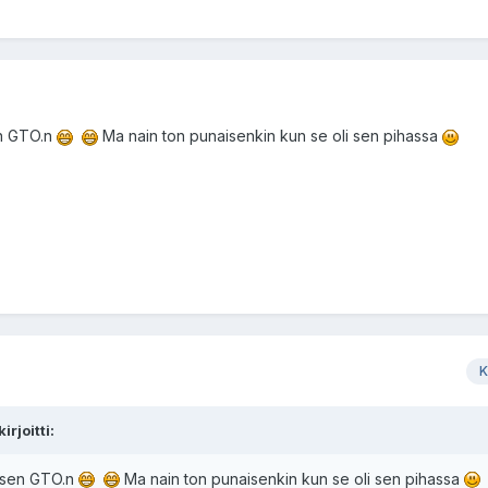
en GTO.n
Ma nain ton punaisenkin kun se oli sen pihassa
K
rjoitti:
aisen GTO.n
Ma nain ton punaisenkin kun se oli sen pihassa