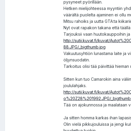
pysyneet pyörillään.
Hetken mielijohteessa myyntiin yh
väärältä puolelta ajaminen ei ollu m
Mitsu rahoiks ja uutta GTA:ta kiikarii
Nyt ovat rapakon takana että täällä 
Tarjouksii vaan huutokauppoihin ja t
http://sutii.kuvat.fi/kuvat/Au
88.JPG/_bigthumb.jpg
Vakuutusyhtiön lunastama laite ja v
öljynsuodatin.
Tarkoitus olisi tää päivittää hiema
Sitten kun tuo Camarokin aina väliin
joululahjaks.
http://sutii.kuvat.fi/kuvat/Aut
o%20Z28%201992.JPG/_bigthumb.
Tää on ajokunnossa ja maalataan vaa
Ja sitten homma karkas ihan lapasi
Olin vielä pikkujouluissa ja jengi kuit
huudettua tuokin.