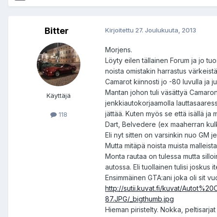
Bitter
Kirjoitettu
27. Joulukuuta, 2013
Morjens.
Löyty eilen tällainen Forum ja jo tuo
noista omistakin harrastus värkeistä
Camarot kiinnosti jo -80 luvulla ja
Mantan johon tuli väsättyä Camaron
Käyttäjä
jenkkiautokorjaamolla lauttasaaress
jättää. Kuten myös se että isällä ja 
118
Dart, Belvedere (ex maaherran kul
Eli nyt sitten on varsinkin nuo GM je
Mutta mitäpä noista muista malleista 
Monta rautaa on tulessa mutta sillo
autossa. Eli tuollainen tulisi joskus i
Ensimmäinen GTA:ani joka oli sit v
http://sutii.kuvat.fi/kuvat/Au
87.JPG/_bigthumb.jpg
Hieman piristelty. Nokka, peltisarja