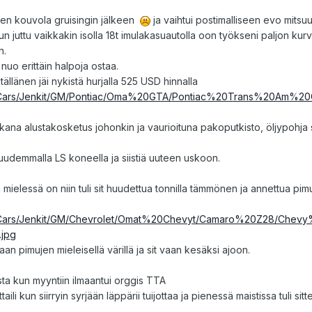
den kouvola gruisingin jälkeen
ja vaihtui postimalliseen evo mitsu
un juttu vaikkakin isolla 18t imulakasuautolla oon työkseni paljon kurva
n.
nuo erittäin halpoja ostaa.
ällänen jäi nykistä hurjalla 525 USD hinnalla
tot%20Cars/Jenkit/GM/Pontiac/Oma%20GTA/Pontiac%20Trans%20Am%
ikana alustakosketus johonkin ja vaurioituna pakoputkisto, öljypohja
n uudemmalla LS koneella ja siistiä uuteen uskoon.
 mielessä on niin tuli sit huudettua tonnilla tämmönen ja annettua pimu
ot%20Cars/Jenkit/GM/Chevrolet/Omat%20Chevyt/Camaro%20Z28/Che
jpg
n pimujen mieleisellä värillä ja sit vaan kesäksi ajoon.
sta kun myyntiin ilmaantui orggis TTA
taili kun siirryin syrjään läppärii tuijottaa ja pienessä maistissa tuli sitt