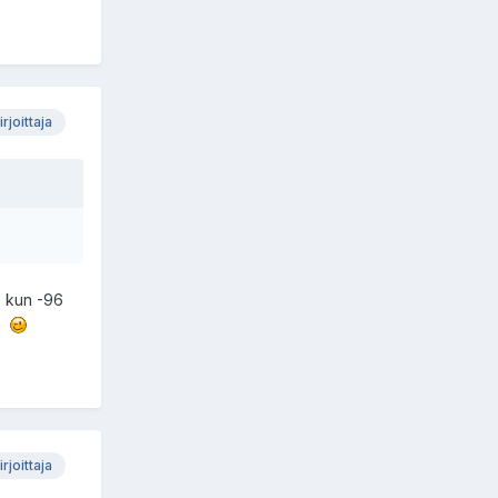
irjoittaja
e kun -96
sa
irjoittaja