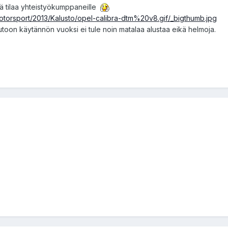
lä tilaa yhteistyökumppaneille
20Motorsport/2013/Kalusto/opel-calibra-dtm%20v8.gif/_bigthumb.jpg
toon käytännön vuoksi ei tule noin matalaa alustaa eikä helmoja.