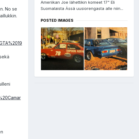
Ameriikan Joe lähettikin komeet 17" Eli
Suomalaista Ässä uusiorengasta alle niin...
un. No se
illukkin.
POSTED IMAGES
20GTA%2019
 sekä
illeni
vy%20Camar
en