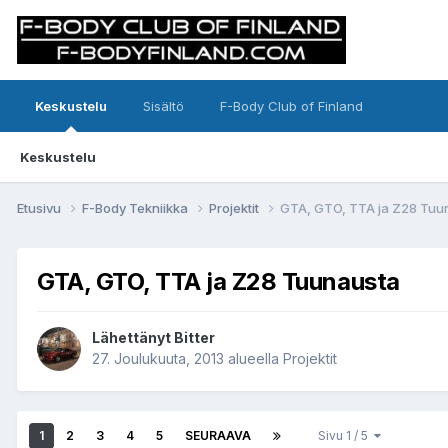
Keskustelu
Sisältö
F-Body Club of Finland
Keskustelu
Etusivu
F-Body Tekniikka
Projektit
GTA, GTO, TTA ja Z28 Tuu
GTA, GTO, TTA ja Z28 Tuunausta
Lähettänyt Bitter
27. Joulukuuta, 2013
alueella
Projektit
1
2
3
4
5
SEURAAVA
Sivu 1 / 5