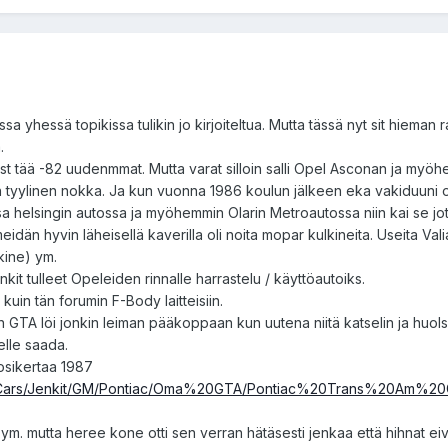
ssa yhessä topikissa tulikin jo kirjoiteltua. Mutta tässä nyt sit hieman 
.
 just tää -82 uudenmmat. Mutta varat silloin salli Opel Asconan ja myö
 tyylinen nokka. Ja kun vuonna 1986 koulun jälkeen eka vakiduuni o
a helsingin autossa ja myöhemmin Olarin Metroautossa niin kai se jota
meidän hyvin läheisellä kaverilla oli noita mopar kulkineita. Useita Vali
kine) ym.
nkit tulleet Opeleiden rinnalle harrastelu / käyttöautoiks.
kuin tän forumin F-Body laitteisiin.
in GTA löi jonkin leiman pääkoppaan kun uutena niitä katselin ja huol
telle saada.
uosikertaa 1987
tot%20Cars/Jenkit/GM/Pontiac/Oma%20GTA/Pontiac%20Trans%20Am%
t ym. mutta heree kone otti sen verran hätäsesti jenkaa että hihnat ei