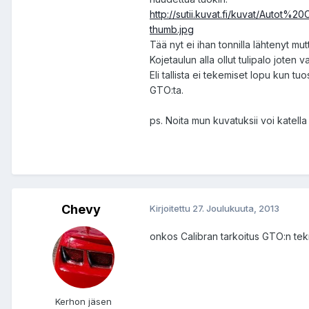
http://sutii.kuvat.fi/kuvat/Auto
thumb.jpg
Tää nyt ei ihan tonnilla lähtenyt mut
Kojetaulun alla ollut tulipalo joten
Eli tallista ei tekemiset lopu kun 
GTO:ta.
ps. Noita mun kuvatuksii voi katella
Chevy
Kirjoitettu
27. Joulukuuta, 2013
onkos Calibran tarkoitus GTO:n tek
Kerhon jäsen