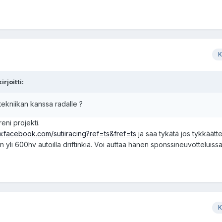
K
rjoitti:
tekniikan kanssa radalle ?
eni projekti.
w.facebook.com/sutiiracing?ref=ts&fref=ts
ja saa tykätä jos tykkäätt
n yli 600hv autoilla driftinkiä. Voi auttaa hänen sponssineuvotteluis
K