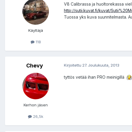
V8 Calibrassa ja huoltorekassa vie
http://sutii.kuvat.fi/kuvat/Sutii%
Tuossa yks kuva suunnitelmasta. Au
Käyttäjä
118
Chevy
Kirjoitettu
27. Joulukuuta, 2013
tyttös vetää ihan PRO meinigillä
Kerhon jäsen
26,5k