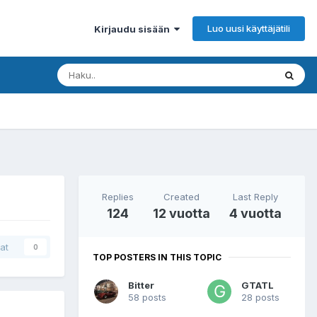
Luo uusi käyttäjätili
Kirjaudu sisään
Replies
Created
Last Reply
124
12 vuotta
4 vuotta
at
0
TOP POSTERS IN THIS TOPIC
Bitter
GTATL
58 posts
28 posts