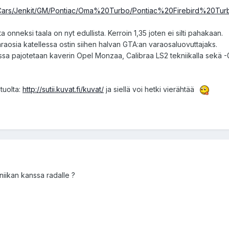
t%20Cars/Jenkit/GM/Pontiac/Oma%20Turbo/Pontiac%20Firebird%20Tur
ta onneksi taala on nyt edullista. Kerroin 1,35 joten ei silti pahakaan.
 varaosia katellessa ostin siihen halvan GTA:an varaosaluovuttajaks.
tuossa pajotetaan kaverin Opel Monzaa, Calibraa LS2 tekniikalla sekä 
 tuolta:
http://sutii.kuvat.fi/kuvat/
ja siellä voi hetki vierähtää
niikan kanssa radalle ?