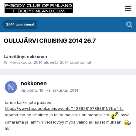
2014 tapahtumat
OULUJÄRVI CRUISING 2014 26.7
Lähettänyt nokkonen
19. Heinäkuuta, 2014
alueella
2014 tapahtumat
nokkonen
Kirjoitettu
19. Heinäkuuta, 2014
tänne kaikki jota pääsee
https://www.facebook.com/events/1423928197883611/?fref=ts
tapahtuma on ilmainen ja teltta majoitus on mahdollista
hyvä
uimaranta ja lämmin vesi löytyy myös vaimo ja lapset mukaan
m/