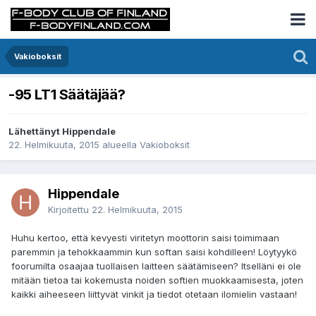
Vakioboksit
-95 LT1 Säätäjää?
Lähettänyt Hippendale
22. Helmikuuta, 2015
alueella
Vakioboksit
Hippendale
Kirjoitettu
22. Helmikuuta, 2015
Huhu kertoo, että kevyesti viritetyn moottorin saisi toimimaan
paremmin ja tehokkaammin kun softan saisi kohdilleen! Löytyykö
foorumilta osaajaa tuollaisen laitteen säätämiseen? Itselläni ei ole
mitään tietoa tai kokemusta noiden softien muokkaamisesta, joten
kaikki aiheeseen liittyvät vinkit ja tiedot otetaan ilomielin vastaan!