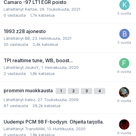
Camaro -97 LT1 EGR poisto
Lähettänyt Kartse,
29. Toukokuuta, 2021
0
vastausta
1,7k
katselua
1993 z28 ajonesto
Lähettänyt BB,
23. Helmikuuta, 2021
20
vastausta
2,4k
katselua
TPI realtime tune, WB, boost...
Lähettänyt JoukoY,
1. Heinäkuuta, 2020
2
vastausta
1,8k
katselua
prommin muokkausta
1
2
3
4
Lähettänyt balez,
27. Toukokuuta, 2009
87
vastausta
29,2k
katselua
Uudempi PCM 98 F-bodyyn. Ohjeita tarjolla.
Lähettänyt TransNAM,
13. Huhtikuuta, 2020
0
vastausta
1,8k
katselua