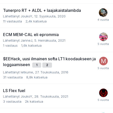
Tunerpro RT + ALDL + laajakaistalambda
Lähettänyt JoukoY,
12. Syyskuuta, 2020
11
vastausta
2,4k
katselua
ECM MEM-CAL eli eprommia
Lähettänyt JanneJ,
5. Heinäkuuta, 2021
1
vastaus
1,6k
katselua
$EEHack, uusi ilmainen softa LT1 koodaukseen ja
loggaamiseen
1
2
Lähettänyt letkume,
27. Toukokuuta, 2016
31
vastausta
8,8k
katselua
LS Flex fuel
Lähettänyt JoukoY,
28. Toukokuuta, 2021
3
vastausta
2k
katselua