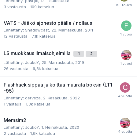
Lähettänyt pasi jkl,
13. Toukokuuta
3
vastausta
109
katselua
VATS - Jääkö ajonesto päälle / nollaus
Lähettänyt Shadowcast,
22. Marraskuuta, 2011
12
vastausta
7,1k
katselua
LS muokkaus ilmaisohjelmilla
1
2
Lähettänyt JoukoY,
25. Marraskuuta, 2019
26
vastausta
6,8k
katselua
Flashhack sippaa ja koittaa muurata boksin (LT1
-95)
Lähettänyt cerveza,
2. Kesäkuuta, 2022
1
vastaus
1,3k
katselua
Memsim2
Lähettänyt JoukoY,
1. Heinäkuuta, 2020
2
vastausta
1,9k
katselua