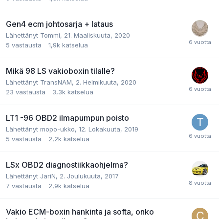
Gen4 ecm johtosarja + lataus
Lähettänyt Tommi,
21. Maaliskuuta, 2020
5
vastausta
1,9k
katselua
Mikä 98 LS vakioboxin tilalle?
Lähettänyt TransNAM,
2. Helmikuuta, 2020
23
vastausta
3,3k
katselua
LT1 -96 OBD2 ilmapumpun poisto
Lähettänyt mopo-ukko,
12. Lokakuuta, 2019
5
vastausta
2,2k
katselua
LSx OBD2 diagnostiikkaohjelma?
Lähettänyt JariN,
2. Joulukuuta, 2017
7
vastausta
2,9k
katselua
Vakio ECM-boxin hankinta ja softa, onko