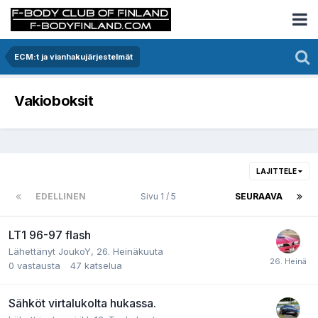
ECM:t ja vianhakujärjestelmät
Vakioboksit
LAJITTELE
EDELLINEN
Sivu 1 / 5
SEURAAVA
LT1 96-97 flash
Lähettänyt JoukoY,
26. Heinäkuuta
0
vastausta
47
katselua
Sähköt virtalukolta hukassa.