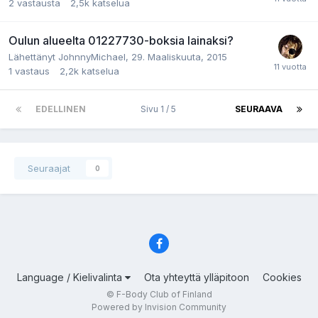
2
vastausta
2,5k
katselua
Oulun alueelta 01227730-boksia lainaksi?
Lähettänyt JohnnyMichael,
29. Maaliskuuta, 2015
1
vastaus
2,2k
katselua
EDELLINEN
Sivu 1 / 5
SEURAAVA
Seuraajat
0
Language / Kielivalinta
Ota yhteyttä ylläpitoon
Cookies
© F-Body Club of Finland
Powered by Invision Community