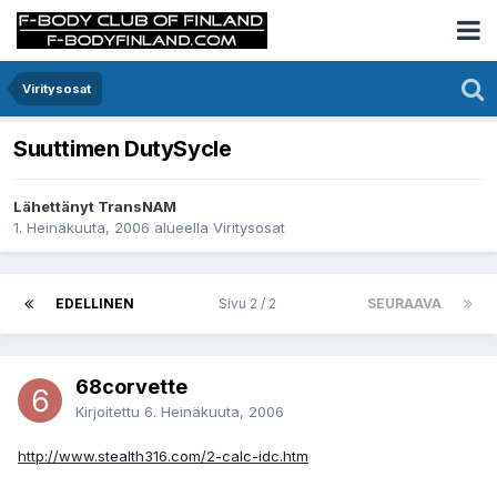
Viritysosat
Suuttimen DutySycle
Lähettänyt TransNAM
1. Heinäkuuta, 2006
alueella
Viritysosat
EDELLINEN
Sivu 2 / 2
SEURAAVA
68corvette
Kirjoitettu
6. Heinäkuuta, 2006
http://www.stealth316.com/2-calc-idc.htm