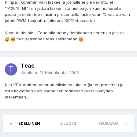
Niinpä... konehan vain laskee ja jos sille ei ole kerrottu et
">100%=tilt" niin jatkaa laskemista niin paljon kuin numeroita
piisaa ja eihän tuo masiina prosenteilla laske vaan % vastaa vain
jotain PWM-taajuutta. (niinno... 100%=tasavirta)
Vaan taidat sie - Teac olla nähny tietokoneita ennenkin joskus...
mut pääsinpäs taas selittämään
Teac
Kirjoitettu
11. Heinäkuuta, 2006
Niin VE kartathan on suhteellisia taulukoita (kuten prosentit) ja
niitä käytetään vain osana sen todellisen pulssileveyden
laskentaan...
EDELLINEN
Sivu 2 / 2
SEURAAVA