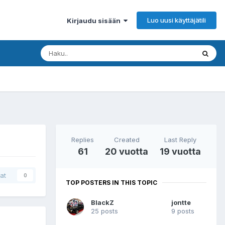
Luo uusi käyttäjätili
Kirjaudu sisään
Replies
Created
Last Reply
61
20 vuotta
19 vuotta
at
0
TOP POSTERS IN THIS TOPIC
BlackZ
jontte
25 posts
9 posts