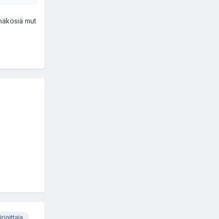
nnäkösiä mut
irjoittaja