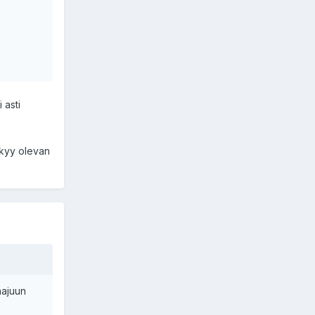
 asti
äkyy olevan
hajuun