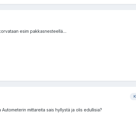
korvataan esim pakkasnesteellä....
K
 Autometerin mittareita sais hyllystä ja olis edullisia?