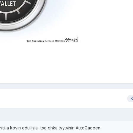
K
tilla kovin edullisia. Itse ehkä tyytyisin AutoGageen.