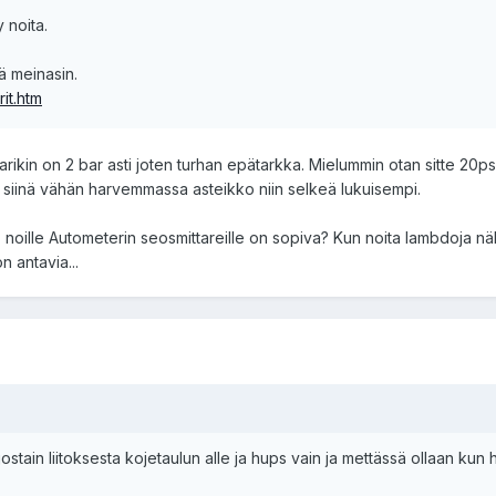
 noita.
tä meinasin.
rit.htm
rikin on 2 bar asti joten turhan epätarkka. Mielummin otan sitte 20psi
 siinä vähän harvemmassa asteikko niin selkeä lukuisempi.
. noille Autometerin seosmittareille on sopiva? Kun noita lambdoja n
 antavia...
ostain liitoksesta kojetaulun alle ja hups vain ja mettässä ollaan kun 