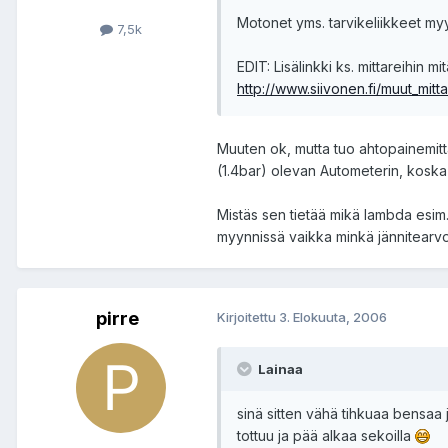
Motonet yms. tarvikeliikkeet myy
7,5k
EDIT: Lisälinkki ks. mittareihin mi
http://www.siivonen.fi/muut_mitta
Muuten ok, mutta tuo ahtopainemitta
(1.4bar) olevan Autometerin, koska
Mistäs sen tietää mikä lambda esim
myynnissä vaikka minkä jännitearvon
pirre
Kirjoitettu
3. Elokuuta, 2006
Lainaa
sinä sitten vähä tihkuaa bensaa j
tottuu ja pää alkaa sekoilla