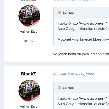
Lainaa
Tuolta=>
http://www.siivonen.fi/
Auto Gauge mittareita...ei AutoGa
Kerhon jäsen
Motonet yms. tarvikeliikkeet myy
7,5k
No johan noita on joka lähtöön nim
BlackZ
Kirjoitettu
3. Elokuuta, 2006
Lainaa
Tuolta=>
http://www.siivonen.fi/
Auto Gauge mittareita...ei AutoGa
Kerhon jäsen