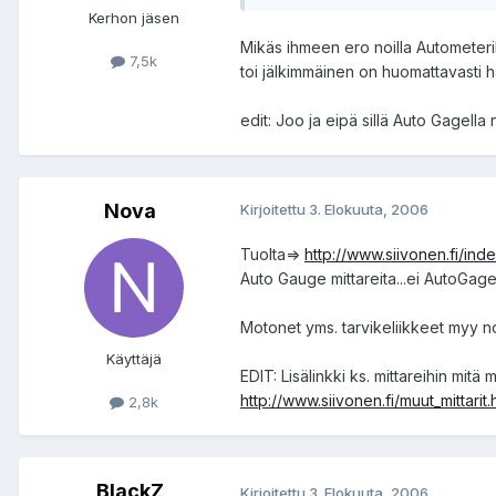
Kerhon jäsen
Mikäs ihmeen ero noilla Autometeri
7,5k
toi jälkimmäinen on huomattavasti 
edit: Joo ja eipä sillä Auto Gagella 
Nova
Kirjoitettu
3. Elokuuta, 2006
Tuolta=>
http://www.siivonen.fi/ind
Auto Gauge mittareita...ei AutoGage,
Motonet yms. tarvikeliikkeet myy no
Käyttäjä
EDIT: Lisälinkki ks. mittareihin mitä 
http://www.siivonen.fi/muut_mittarit.
2,8k
BlackZ
Kirjoitettu
3. Elokuuta, 2006