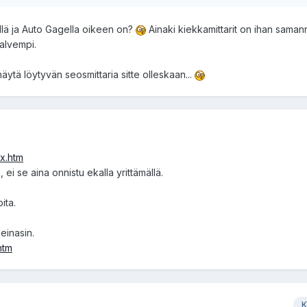
llä ja Auto Gagella oikeen on?
Ainaki kiekkamittarit on ihan sama
halvempi.
näytä löytyvän seosmittaria sitte olleskaan...
ex.htm
 ei se aina onnistu ekalla yrittämällä.
ita.
meinasin.
htm
K