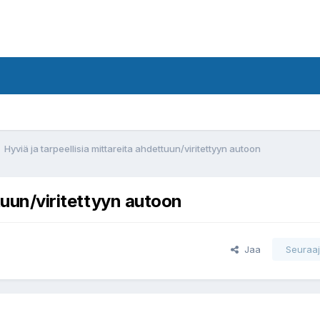
Hyviä ja tarpeellisia mittareita ahdettuun/viritettyyn autoon
ttuun/viritettyyn autoon
Jaa
Seuraaj