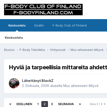
Keskustelu
Sisältö
F-Body Club of Finland
Keskustelu
Etusivu
F-Body Tekniikka
Viritysosat
Muu aiheeseen liittyvä
Hyviä ja tarpeellisia mittareita ahde
Lähettänyt BlackZ
2. Elokuuta, 2006
alueella
Muu aiheeseen liittyvä
EDELLINEN
1
2
3
SEURAAVA
Sivu 2 / 3