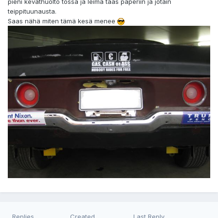
pieni keväthuolto tossa ja leima taas paperiin ja jotain
teippituunausta.
Saas nähä miten tämä kesä menee
Replies
Created
Last Reply