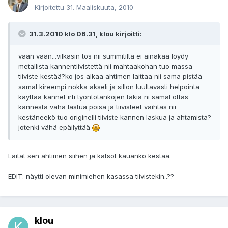
Kirjoitettu
31. Maaliskuuta, 2010
31.3.2010 klo 06.31, klou kirjoitti:
vaan vaan...vilkasin tos nii summitilta ei ainakaa löydy
metallista kannentiivistettä nii mahtaakohan tuo massa
tiiviste kestää?ko jos alkaa ahtimen laittaa nii sama pistää
samal kireempi nokka akseli ja sillon luultavasti helpointa
käyttää kannet irti työntötankojen takia ni samal ottas
kannesta vähä lastua poisa ja tiivisteet vaihtas nii
kestäneekö tuo originelli tiiviste kannen laskua ja ahtamista?
jotenki vähä epäilyttää
Laitat sen ahtimen siihen ja katsot kauanko kestää.
EDIT: näytti olevan minimiehen kasassa tiivistekin..??
klou