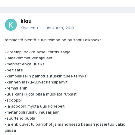
klou
Kirjoitettu
1. Huhtikuuta, 2010
tämmöstä pientä suunitelmaa on ny saatu aikaseks:
-kireempi nokka akseli tarttis saaja
-jämäkämmät venajouset
-männät ehkä uusiks
-peltisatsi
-kampiakselin painotus (tuskin tulee tehyks)
-kannen lasku+uuvet kansipahvit
-remmi ahin
-uus kansi (jota pitää muokata rutkasti)
-scooppi
-ja scoopin myötä uus konepelti
-metanooli ruisku imusarjaan
-suurteho puola
-ja ehk uuvet tulpanjohot ja mahollisesti kaasari jossei tuo vakio
piisaa