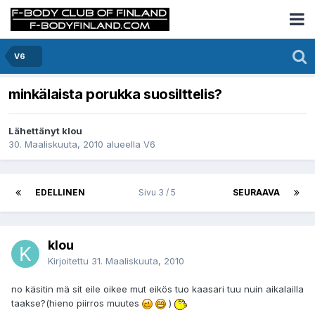
V6
minkälaista porukka suosilttelis?
Lähettänyt klou
30. Maaliskuuta, 2010
alueella
V6
EDELLINEN
Sivu 3 / 5
SEURAAVA
klou
Kirjoitettu
31. Maaliskuuta, 2010
no käsitin mä sit eile oikee mut eikös tuo kaasari tuu nuin aikalailla
taakse?(hieno piirros muutes
)