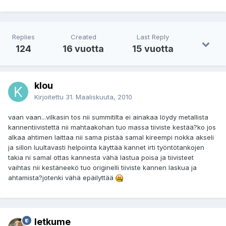
Replies
Created
Last Reply
124
16 vuotta
15 vuotta
klou
Kirjoitettu
31. Maaliskuuta, 2010
vaan vaan...vilkasin tos nii summitilta ei ainakaa löydy metallista
kannentiivistettä nii mahtaakohan tuo massa tiiviste kestää?ko jos
alkaa ahtimen laittaa nii sama pistää samal kireempi nokka akseli
ja sillon luultavasti helpointa käyttää kannet irti työntötankojen
takia ni samal ottas kannesta vähä lastua poisa ja tiivisteet
vaihtas nii kestäneekö tuo originelli tiiviste kannen laskua ja
ahtamista?jotenki vähä epäilyttää
letkume