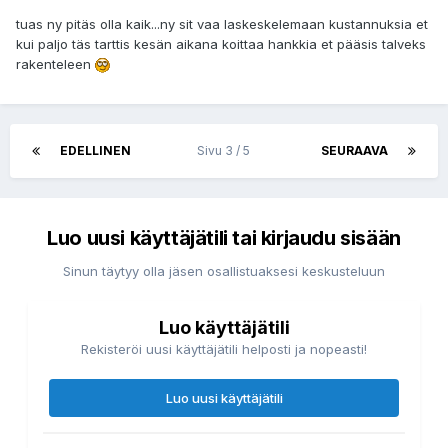
tuas ny pitäs olla kaik...ny sit vaa laskeskelemaan kustannuksia et
kui paljo täs tarttis kesän aikana koittaa hankkia et pääsis talveks
rakenteleen
EDELLINEN
Sivu 3 / 5
SEURAAVA
Luo uusi käyttäjätili tai kirjaudu sisään
Sinun täytyy olla jäsen osallistuaksesi keskusteluun
Luo käyttäjätili
Rekisteröi uusi käyttäjätili helposti ja nopeasti!
Luo uusi käyttäjätili