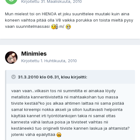
Kirjoitettu
31. Maaliskuuta, 2010
Mun mielest toi on HIENOA et joku suunittelee muutaki kuin aina
koneen vaihtoa pitää olla V8 vaikka porukka on toista mieltä pysy
vaan suunnitelmassasi
m/
Minimies
Kirjoitettu
1. Huhtikuuta, 2010
31.3.2010 klo 06.31, klou kirjoitti:
vaan vaan...vilkasin tos nii summitilta ei ainakaa löydy
metallista kannentiivistettä nii mahtaakohan tuo massa
tiiviste kestää?ko jos alkaa ahtimen laittaa nii sama pistää
samal kireempi nokka akseli ja sillon luultavasti helpointa
käyttää kannet irti työntötankojen takia ni samal ottas
kannesta vähä lastua poisa ja tiivisteet vaihtas nii
kestäneekö tuo originelli tiiviste kannen laskua ja ahtamista?
jotenki vähä epäilyttää