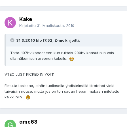
Kake
Kirjoitettu
31. Maaliskuuta, 2010
31.3.2010 klo 17.52, Z-mo kirjoitti:
Totta. 107hv koneeseen kun ruittais 200hv kaasut niin vois
olla näkemisen arvonen kokeilu.
VTEC JUST KICKED IN YO!!11
Eimutta tosissaa, eihän tuollasella yhdistelmällä litratehot vielä
taivaisiin nouse, mutta jos on ton sadan hepan mukaan mitotettu
kaikki niin..
gmc63