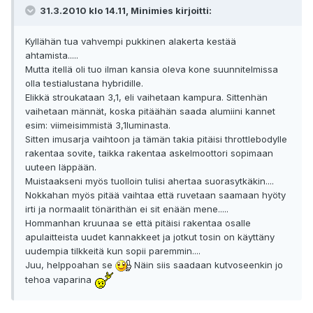
31.3.2010 klo 14.11, Minimies kirjoitti:
Kyllähän tua vahvempi pukkinen alakerta kestää
ahtamista.....
Mutta itellä oli tuo ilman kansia oleva kone suunnitelmissa
olla testialustana hybridille.
Elikkä stroukataan 3,1, eli vaihetaan kampura. Sittenhän
vaihetaan männät, koska pitäähän saada alumiini kannet
esim: viimeisimmistä 3,1luminasta.
Sitten imusarja vaihtoon ja tämän takia pitäisi throttlebodylle
rakentaa sovite, taikka rakentaa askelmoottori sopimaan
uuteen läppään.
Muistaakseni myös tuolloin tulisi ahertaa suorasytkäkin....
Nokkahan myös pitää vaihtaa että ruvetaan saamaan hyöty
irti ja normaalit tönärithän ei sit enään mene.....
Hommanhan kruunaa se että pitäisi rakentaa osalle
apulaitteista uudet kannakkeet ja jotkut tosin on käyttäny
uudempia tilkkeitä kun sopii paremmin....
Juu, helppoahan se
Näin siis saadaan kutvoseenkin jo
tehoa vaparina