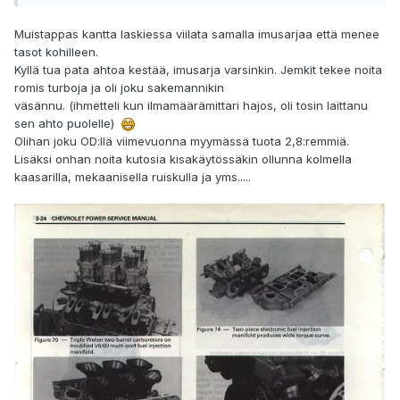
Muistappas kantta laskiessa viilata samalla imusarjaa että menee
tasot kohilleen.
Kyllä tua pata ahtoa kestää, imusarja varsinkin. Jemkit tekee noita
romis turboja ja oli joku sakemannikin
väsännu. (ihmetteli kun ilmamäärämittari hajos, oli tosin laittanu
sen ahto puolelle)
Olihan joku OD:llä viimevuonna myymässä tuota 2,8:remmiä.
Lisäksi onhan noita kutosia kisakäytössäkin ollunna kolmella
kaasarilla, mekaanisella ruiskulla ja yms.....