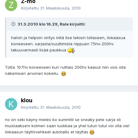
Z-mo
Kirjoitettu
31. Maaliskuuta, 2010
31.3.2010 klo 16.29, Rale kirjoitti:
halvin ja helpoin viritys mitä itse tekisin tollaseen, ilokaasua
koneeseen. sarjasta/suuttimista riippuen 75hv-200hv
takuuvarmasti lisää paukkua
Totta. 107hv koneeseen kun ruittais 200hv kaasut niin vois olla
näkemisen arvonen kokeilu.
klou
Kirjoitettu
31. Maaliskuuta, 2010
no on seki käyny mieles ko summitil se sneaky pete sarja oli
muistaakseni kolmen saan luokkaa ja yhel tutun tutul voi olla viel
ilokaasun täyttövehkeet autotallis et täyttäs