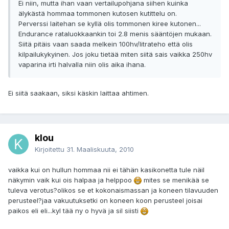
Ei niin, mutta ihan vaan vertailupohjana siihen kuinka
älykästä hommaa tommonen kutosen kutittelu on.
Perverssi laitehan se kyllä olis tommonen kiree kutonen...
Endurance rataluokkaankin toi 2.8 menis sääntöjen mukaan.
Siitä pitäis vaan saada melkein 100hv/litrateho että olis
kilpailukykyinen. Jos joku tietää miten siitä sais vaikka 250hv
vaparina irti halvalla niin olis aika ihana.
Ei siitä saakaan, siksi käskin laittaa ahtimen.
klou
Kirjoitettu
31. Maaliskuuta, 2010
vaikka kui on hullun hommaa nii ei tähän kasikonetta tule näil
näkymin vaik kui ois halpaa ja helppoo
mites se menikää se
tuleva verotus?olikos se et kokonaismassan ja koneen tilavuuden
perusteel?jaa vakuutuksetki on koneen koon perusteel joisai
paikos eli eli...kyl tää ny o hyvä ja sil siisti