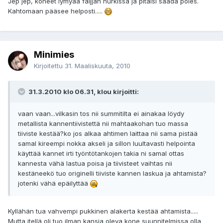
Jep jep, koneet lymyää faijjan nurkissa ja pitäisi saada poies.
Kahtomaan pääsee helposti.....
Minimies
Kirjoitettu
31. Maaliskuuta, 2010
31.3.2010 klo 06.31, klou kirjoitti:
vaan vaan...vilkasin tos nii summitilta ei ainakaa löydy
metallista kannentiivistettä nii mahtaakohan tuo massa
tiiviste kestää?ko jos alkaa ahtimen laittaa nii sama pistää
samal kireempi nokka akseli ja sillon luultavasti helpointa
käyttää kannet irti työntötankojen takia ni samal ottas
kannesta vähä lastua poisa ja tiivisteet vaihtas nii
kestäneekö tuo originelli tiiviste kannen laskua ja ahtamista?
jotenki vähä epäilyttää
Kyllähän tua vahvempi pukkinen alakerta kestää ahtamista.....
Mutta itellä oli tuo ilman kansia oleva kone suunnitelmissa olla