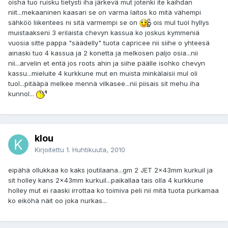
oisha tuo ruisku tietysti iha järkevä mut jotenki ite kaihdan
niit...mekaaninen kaasari se on varma laitos ko mitä vähempi
sähköö liikentees ni sitä varmempi se on
ois mul tuol hyllys
muistaakseni 3 erilaista chevyn kassua ko joskus kymmeniä
vuosia sitte pappa "säädelly" tuota capricee nii siihe o yhteesä
ainaski tuo 4 kassua ja 2 konetta ja melkosen paljo osia...nii
nii...arvelin et entä jos roots ahin ja siihe päälle isohko chevyn
kassu...mieluite 4 kurkkune mut en muista minkälaisii mul oli
tuol...pitääpä melkee mennä vilkasee...nii piisais sit mehu iha
kunnol...
klou
Kirjoitettu
1. Huhtikuuta, 2010
eipähä ollukkaa ko kaks joutilaana...gm 2 JET 2x43mm kurkuil ja
sit holley kans 2x43mm kurkuil...paikallaa tais olla 4 kurkkune
holley mut ei raaski irrottaa ko toimiva peli nii mitä tuota purkamaa
ko eiköhä näit oo joka nurkas...