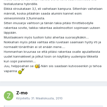
testialustana hybridille.
Elikkä stroukataan 3,1, eli vaihetaan kampura. Sittenhän vaihetaan
männät, koska pitäähän saada alumiini kannet esim:
viimeisimmistä 3,1luminasta.
Sitten imusarja vaihtoon ja tämän takia pitäisi throttlebodylle
rakentaa sovite, taikka rakentaa askelmoottori sopimaan uuteen
läppään.
Muistaakseni myös tuolloin tulisi ahertaa suorasytkäkin....
Nokkahan myös pitää vaihtaa että ruvetaan saamaan hyöty irti ja
normaalit tönärithän ei sit enään mene.....
Hommanhan kruunaa se että pitäisi rakentaa osalle apulaitteista
uudet kannakkeet ja jotkut tosin on käyttäny uudempia tilkkeitä
kun sopii paremmin....
Juu, helppoahan se
Näin siis saadaan kutvoseenkin jo tehoa
vaparina
Z-mo
Kirjoitettu
31. Maaliskuuta, 2010