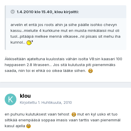
1.4.2010 klo 15.40, klou kirjoitti:
arvelin et entä jos roots ahin ja siihe päälle isohko chevyn
kassu...mieluite 4 kurkkune mut en muista minkälaisii mul oli
tuol...pitääpä melkee mennä vilkasee...nii piisais sit mehu iha
kunnol...
Äkkiseltään ajateltuna kuulostais vähän isolta V8:sin kaasari 100
heppaseen 2.8 litraseen... Jos sitä kulutusta piti pienemmäks
saada, niin toi ei ehkä oo oikea lääke siihen.
klou
Kirjoitettu
1. Huhtikuuta, 2010
en puhunu kulutuksest vaan tehost
mut en kyl usko et tuo
siltikää enempääsä soppaa imasis vaan tarttis vaan pienemmäl
kasul ajella