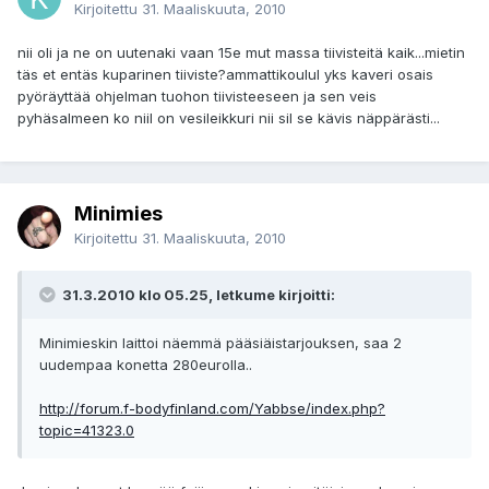
Kirjoitettu
31. Maaliskuuta, 2010
nii oli ja ne on uutenaki vaan 15e mut massa tiivisteitä kaik...mietin
täs et entäs kuparinen tiiviste?ammattikoulul yks kaveri osais
pyöräyttää ohjelman tuohon tiivisteeseen ja sen veis
pyhäsalmeen ko niil on vesileikkuri nii sil se kävis näppärästi...
Minimies
Kirjoitettu
31. Maaliskuuta, 2010
31.3.2010 klo 05.25, letkume kirjoitti:
Minimieskin laittoi näemmä pääsiäistarjouksen, saa 2
uudempaa konetta 280eurolla..
http://forum.f-bodyfinland.com/Yabbse/index.php?
topic=41323.0