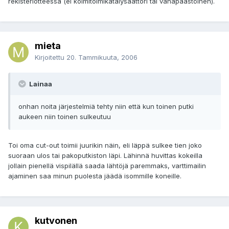
rekisteriotteessa (ei kolmitoimikatalysaattori tai vähäpäästöinen).
mieta
Kirjoitettu
20. Tammikuuta, 2006
Lainaa
onhan noita järjestelmiä tehty niin että kun toinen putki
aukeen niin toinen sulkeutuu
Toi oma cut-out toimii juurikin näin, eli läppä sulkee tien joko
suoraan ulos tai pakoputkiston läpi. Lähinnä huvittas kokeilla
jollain pienellä vispilällä saada lähtöjä paremmaks, varttimailin
ajaminen saa minun puolesta jäädä isommille koneille.
kutvonen