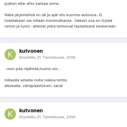
putken ettei ahto karkaa sinne..
Näitä järjestelmiä on iät ja ajat ollu kuorma-autoissa.. Ei
todellakaan ole mitään monimutkaista.. Vaikein osa on löytää
remmi ja turbo -ahtimet jotka toimisivat täydellisesti keskenään.
kutvonen
Kirjoitettu
21. Tammikuuta, 2006
...mun pää räjähtää,huono olo....
millasilla asteilla noita nokkia tohtiis
ettiskellä...vähäpäästöinen...tana!
kutvonen
Kirjoitettu
21. Tammikuuta, 2006