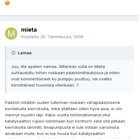
mieta
Kirjoitettu
20. Tammikuuta, 2006
Lainaa
Juu, itte epäilen samaa...Mitenkäs sulla on Mieta
suhtauduttu tohon nokkaan päästömittauksissa ja miten
ovat kommentoineet ku pumppu puuttuu, vai ovatko
kiinnittäneet huomiota ollenkaan...?
Päästöt mitattiin uuden tulkinnan mukaan vähäpäästöisenä
korotetuilla kierroksilla, mikä yllättäen olikin hyvä asia, ei olis
mennyt muuten läpi. Kaksi vuotta toimimattomana ollut
katalysaattori rupesi toimimaan kun konttorin setä sitä pitkään
kierroksilla lämmitti. Ilmapumpusta ei tule mitään sanomista
ainakaan mulle, kun ei lue muuta kun katalysaattori