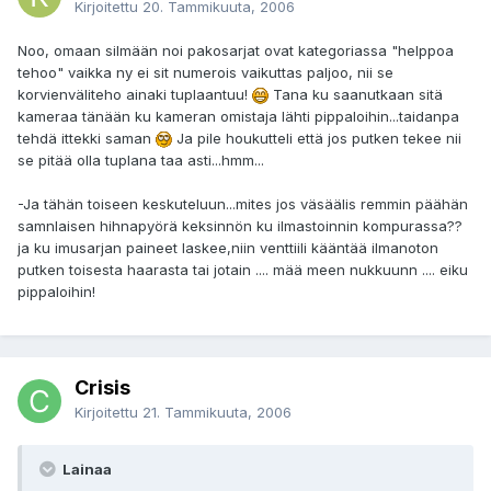
Kirjoitettu
20. Tammikuuta, 2006
Noo, omaan silmään noi pakosarjat ovat kategoriassa "helppoa
tehoo" vaikka ny ei sit numerois vaikuttas paljoo, nii se
korvienväliteho ainaki tuplaantuu!
Tana ku saanutkaan sitä
kameraa tänään ku kameran omistaja lähti pippaloihin...taidanpa
tehdä ittekki saman
Ja pile houkutteli että jos putken tekee nii
se pitää olla tuplana taa asti...hmm...
-Ja tähän toiseen keskuteluun...mites jos väsäälis remmin päähän
samnlaisen hihnapyörä keksinnön ku ilmastoinnin kompurassa??
ja ku imusarjan paineet laskee,niin venttiili kääntää ilmanoton
putken toisesta haarasta tai jotain .... mää meen nukkuunn .... eiku
pippaloihin!
Crisis
Kirjoitettu
21. Tammikuuta, 2006
Lainaa