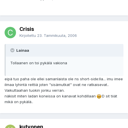
Crisis
Kirjoitettu
23. Tammikuuta, 2006
Lainaa
Tollaanen on toi pykälä vakiona
eipä tuo paha ole ellei samanlaista ole ns short-side:lla... imu imee
ilmaa lyhintä reittiä joten "sisämutkat" ovat ne ratkaisevat..
Vaikuttaahan tuokin jonku verran.
näkisit miten ladan koneissa on kanavat kohdillaan
:D sit tiiät
mikä on pykälä..
kutvonen