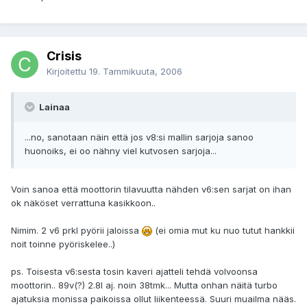
Crisis
Kirjoitettu
19. Tammikuuta, 2006
Lainaa
...no, sanotaan näin että jos v8:si mallin sarjoja sanoo
huonoiks, ei oo nähny viel kutvosen sarjoja...
Voin sanoa että moottorin tilavuutta nähden v6:sen sarjat on ihan
ok näköset verrattuna kasikkoon..
Nimim. 2 v6 prkl pyörii jaloissa
(ei omia mut ku nuo tutut hankkii
noit toinne pyöriskelee..)
ps. Toisesta v6:sesta tosin kaveri ajatteli tehdä volvoonsa
moottorin.. 89v(?) 2.8l aj. noin 38tmk... Mutta onhan näitä turbo
ajatuksia monissa paikoissa ollut liikenteessä. Suuri muailma nääs.