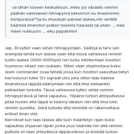
-Ja tähän toiseen keskuteluun...mites jos väsäälis remmin
päähän samnlaisen hihnapyörä keksinnön ku ilmastoinnin
kompurassa??ja ku imusarjan paineet laskee,niin venttiili
kääntää ilmanoton putken toisesta haarasta tai jotain .... mää
meen nukkuunn .... eiku pippaloihin!
Jep.. Eli kytkin vaan siihen hihnapyörään.. Säätöjä ei tarvi sen
enempää tehdä kun laskee vaan että missä vaiheessa remmin
tuotto laskee (3000-4000rpm) niin turbo mitoitentaan moottori
huomioon ottaen sen mukaan.. Sitten vaan ohjelmoitava boksi
(esim commander osaa tehdä) jossa kun moottori saavuttaa tietyn
kierrosluvun tulee 12v signaali ulos joka sitten taas käskee
ilmanotossa läppää käänymään niin että ilma otetaankin
pelkästään turbolta. Tässä vaiheessa kytkin vetää remmin
hihnapyörässä ja tämä vapautuu.. Ylipaine turbon ahtoputkessa
pitää huolen että läppä ei käänny takaisin niin että ilma tulisi
remmin puolelta.. Sekä turbolle että remmille on rakennettava
erilliset ilman otot.
Kierrokset kun taas laskee alle tuon määritetyn rajan boksi
vapauttaa ohjaavan läpän jonka jousi kääntää niin että remmin
putkisto on taas yhteydessä läppärunkoon ja tiivistää turbon