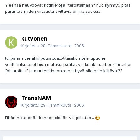
Yleensä neuvoovat kotihierojia "teroittamaan" nuo kyhmyt, pitäs
parantaa niiden virtausta avittavia ominaisuuksia.
kutvonen
Kirjoitettu
28. Tammikuuta, 2006
tulipahan venakki putsattua...Pitäisikö noi imupuolen
venttiilinlsutaset hioa mataksi päältä, vai kuinka se benziini siihen
"pisaroituu" ja muutenkin, onko noi hyvä olla noin kiiltävät??
TransNAM
Kirjoitettu
29. Tammikuuta, 2006
Eihän noita enää koneen sisään voi piilottaa...