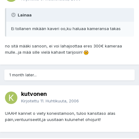
Lainaa
Ei tollanen mikään kaveri oo,ku haluaa kameransa takas
no sitä määki sanoon, ei voi lahajoottaa eres 300€ kameraa
mulle...ja mää sille vielä kahavit tarijosin!
1 month later...
kutvonen
Kirjoitettu
11. Huhtikuuta, 2006
UAAH! kannet o viety koneistamoon, tuloo kansitaso alas
päin,ventuuriseetit,ja uusitaan kulunehet ohojurit!