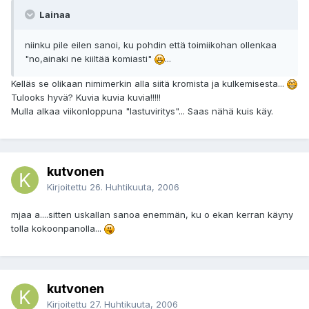
Lainaa
niinku pile eilen sanoi, ku pohdin että toimiikohan ollenkaa
"no,ainaki ne kiiltää komiasti"
...
Kelläs se olikaan nimimerkin alla siitä kromista ja kulkemisesta...
Tulooks hyvä? Kuvia kuvia kuvia!!!!!
Mulla alkaa viikonloppuna "lastuviritys"... Saas nähä kuis käy.
kutvonen
Kirjoitettu
26. Huhtikuuta, 2006
mjaa a....sitten uskallan sanoa enemmän, ku o ekan kerran käyny
tolla kokoonpanolla...
kutvonen
Kirjoitettu
27. Huhtikuuta, 2006