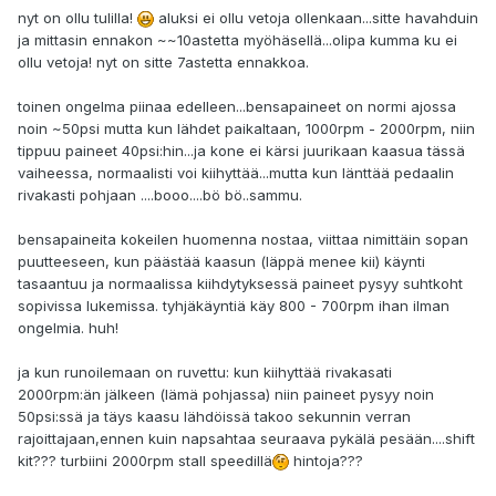
nyt on ollu tulilla!
aluksi ei ollu vetoja ollenkaan...sitte havahduin
ja mittasin ennakon ~~10astetta myöhäsellä...olipa kumma ku ei
ollu vetoja! nyt on sitte 7astetta ennakkoa.
toinen ongelma piinaa edelleen...bensapaineet on normi ajossa
noin ~50psi mutta kun lähdet paikaltaan, 1000rpm - 2000rpm, niin
tippuu paineet 40psi:hin...ja kone ei kärsi juurikaan kaasua tässä
vaiheessa, normaalisti voi kiihyttää...mutta kun länttää pedaalin
rivakasti pohjaan ....booo....bö bö..sammu.
bensapaineita kokeilen huomenna nostaa, viittaa nimittäin sopan
puutteeseen, kun päästää kaasun (läppä menee kii) käynti
tasaantuu ja normaalissa kiihdytyksessä paineet pysyy suhtkoht
sopivissa lukemissa. tyhjäkäyntiä käy 800 - 700rpm ihan ilman
ongelmia. huh!
ja kun runoilemaan on ruvettu: kun kiihyttää rivakasati
2000rpm:än jälkeen (lämä pohjassa) niin paineet pysyy noin
50psi:ssä ja täys kaasu lähdöissä takoo sekunnin verran
rajoittajaan,ennen kuin napsahtaa seuraava pykälä pesään....shift
kit??? turbiini 2000rpm stall speedillä
hintoja???