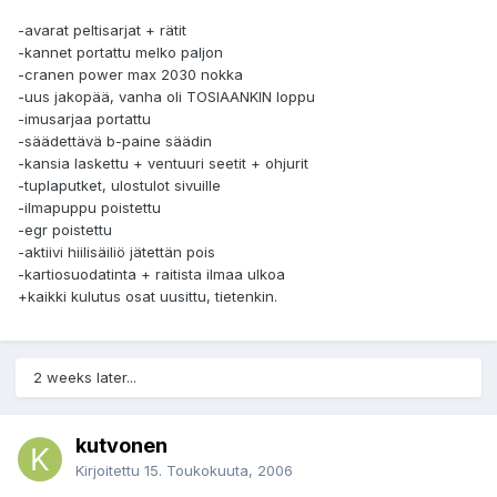
-avarat peltisarjat + rätit
-kannet portattu melko paljon
-cranen power max 2030 nokka
-uus jakopää, vanha oli TOSIAANKIN loppu
-imusarjaa portattu
-säädettävä b-paine säädin
-kansia laskettu + ventuuri seetit + ohjurit
-tuplaputket, ulostulot sivuille
-ilmapuppu poistettu
-egr poistettu
-aktiivi hiilisäiliö jätettän pois
-kartiosuodatinta + raitista ilmaa ulkoa
+kaikki kulutus osat uusittu, tietenkin.
2 weeks later...
kutvonen
Kirjoitettu
15. Toukokuuta, 2006