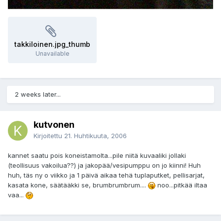
takkiloinen.jpg_thumb
Unavailable
2 weeks later...
kutvonen
Kirjoitettu
21. Huhtikuuta, 2006
kannet saatu pois koneistamolta...pile niitä kuvaaliki jollaki
(teollisuus vakoilua??) ja jakopää/vesipumppu on jo kiinni! Huh
huh, täs ny o viikko ja 1 päivä aikaa tehä tuplaputket, pellisarjat,
kasata kone, säätääkki se, brumbrumbrum....
noo...pitkää iltaa
vaa...