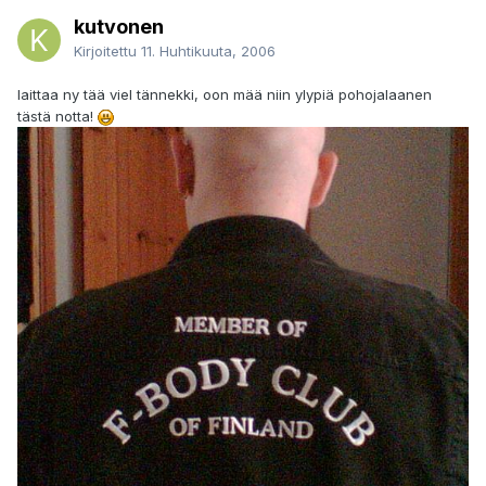
kutvonen
Kirjoitettu
11. Huhtikuuta, 2006
laittaa ny tää viel tännekki, oon mää niin ylypiä pohojalaanen
tästä notta!