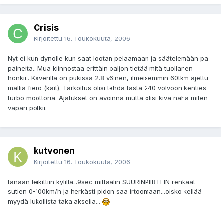
Crisis
Kirjoitettu
16. Toukokuuta, 2006
Nyt ei kun dynolle kun saat lootan pelaamaan ja säätelemään pa-
paineita.. Mua kiinnostaa erittäin paljon tietää mitä tuollanen
hönkii.. Kaverilla on pukissa 2.8 v6:nen, ilmeisemmin 60tkm ajettu
mallia fiero (kait). Tarkoitus olisi tehdä tästä 240 volvoon kenties
turbo moottoria. Ajatukset on avoinna mutta olisi kiva nähä miten
vapari potkii.
kutvonen
Kirjoitettu
16. Toukokuuta, 2006
tänään leikittiin kylillä...9sec mittaalin SUURINPIIRTEIN renkaat
sutien 0-100km/h ja herkästi pidon saa irtoomaan...oisko kellää
myydä lukollista taka akselia...