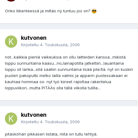
Onko liikenteessä ja miltäs ny tuntuu jos on?
kutvonen
Kirjoitettu
4. Toukokuuta, 2006
not...kaikkia pieniä vaikeuksia on ollu laitteiden kanssa...mikistä
loppu sunnuntaina kaasu...no,lainapotilla jatkettiin...lauantaina
loppu sit lanka...sitä saatiin sunnuntaina lisää pile:ltä. nyt on kuskin
puolen pakoputki melko lailla valmis ja apparin puolessakaan ei
kauhiaa hommaa oo. nyt työ kiireet rajiottaa rakentelua
loppuviikon...mutta PITÄÄs olla tällä viikolla tulilla...
kutvonen
Kirjoitettu
4. Toukokuuta, 2006
pitäsköhän pikkasen listata, mitä on tullu tehtyä.