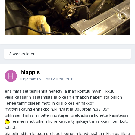
3 weeks later...
hlappis
Kirjoitettu
2. Lokakuuta, 2011
ensimmäiset testilenkit heitetty ja ihan kohtuu hyvin liikkuu.
vielä kaasarin säätämistä ja oikean ennakon hakemista,paljon
lienee tämmöiseen mottiiin olisi oikea ennakko?
nyt tyhjäkäynti ennakko n.14-17ast ja 3000rpm n.33-35?
pikkasen Failasin noitten nostajien preloadissa konetta kasatessa
ei meinanut oikein kone käydä tyhjäkäyntiä vaikka miten koitti
säätää.
ajattelin sitten katsoa preloadit koneen käydessä ja n.kierros liikaa