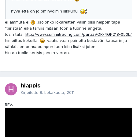
hyvä että on jo ominvoimin liikkunu
ei ammuta ei
..isolohko lokareitten väliin olisi helpoin tapa
"piristää" eikä tarviis mitään fööniä tuonne ängetä.
tosin tätä:
http://www.summitracing.com/parts/VOR-4GP218-050L/
himoittas kokeilla
vaatis vaan painetta kestävän kaasarin ja
sähköisen bensapumpun tuon kitin lisäksi joten
hintaa tuolle kertyis jonnin verran.
hlappis
Kirjoitettu
8. Lokakuuta, 2011
REV: