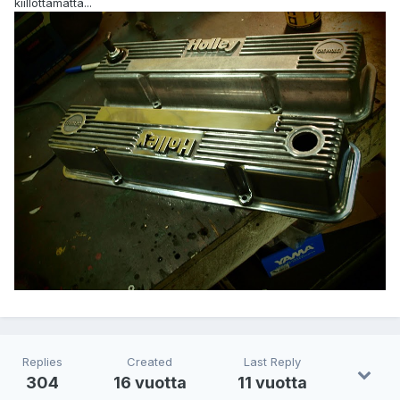
kiillottamatta...
Replies
Created
Last Reply
304
16 vuotta
11 vuotta