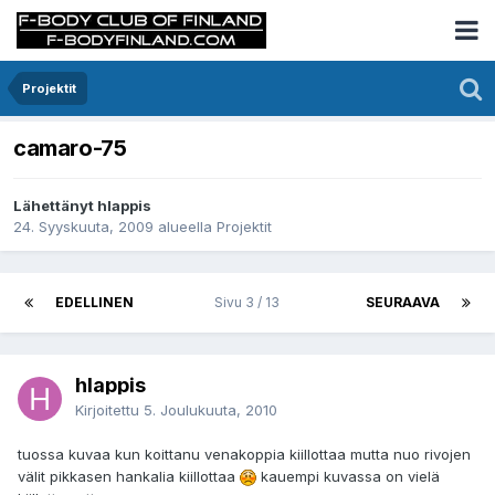
Projektit
camaro-75
Lähettänyt hlappis
24. Syyskuuta, 2009
alueella
Projektit
EDELLINEN
Sivu 3 / 13
SEURAAVA
hlappis
Kirjoitettu
5. Joulukuuta, 2010
tuossa kuvaa kun koittanu venakoppia kiillottaa mutta nuo rivojen
välit pikkasen hankalia kiillottaa
kauempi kuvassa on vielä