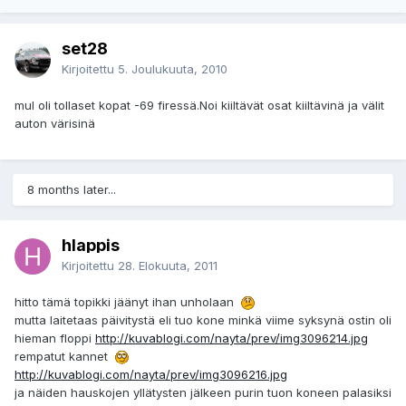
set28
Kirjoitettu
5. Joulukuuta, 2010
mul oli tollaset kopat -69 firessä.Noi kiiltävät osat kiiltävinä ja välit
auton värisinä
8 months later...
hlappis
Kirjoitettu
28. Elokuuta, 2011
hitto tämä topikki jäänyt ihan unholaan
mutta laitetaas päivitystä eli tuo kone minkä viime syksynä ostin oli
hieman floppi
http://kuvablogi.com/nayta/prev/img3096214.jpg
rempatut kannet
http://kuvablogi.com/nayta/prev/img3096216.jpg
ja näiden hauskojen yllätysten jälkeen purin tuon koneen palasiksi