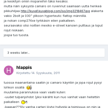
ja keskityin omiin mopareihin täksi kesäksi.
mutta näin syksystä camaro on ruvennut saamaan uutta henkeä
pikkuhiljaa
http://kuva1.kuvablogi.com/iso/img3218467.jpg
alakerta
vakio 2bolt ja 030" ylikoon hyperteutic flattop männillä.
ja nokan comp274xe tyrkkäsin eilen paikalleen.
seuraavaksi olisi noitten mexiko e-street kansien pulttaus ja loput
rojut niskaan.
jospa tuo tuosta.
3 weeks later...
hlappis
Kirjoitettu
14. Syyskuuta, 2011
tuossa maanantaina saatiin jo camaro käyntiin ja jopa rojut pysyi
lohkon sisällä
muutamia parannuksia vaan vaatii kuten:
-uudet tulpanjohdot (yksi kärähti kun nuo vanhat vaan heitettiin
paikalleen
)
-kaasari??10v vanha carteri löytyi hyllystä ja toimivuus on niin ja