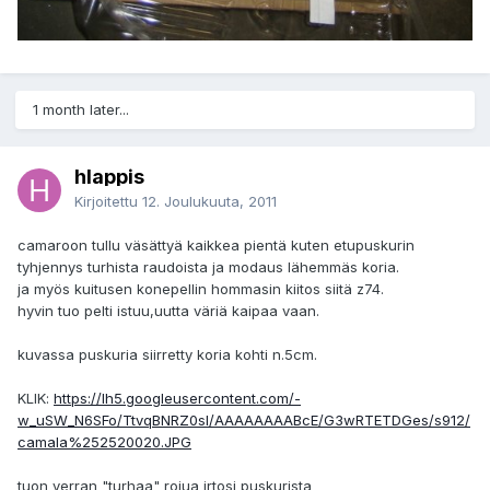
1 month later...
hlappis
Kirjoitettu
12. Joulukuuta, 2011
camaroon tullu väsättyä kaikkea pientä kuten etupuskurin
tyhjennys turhista raudoista ja modaus lähemmäs koria.
ja myös kuitusen konepellin hommasin kiitos siitä z74.
hyvin tuo pelti istuu,uutta väriä kaipaa vaan.
kuvassa puskuria siirretty koria kohti n.5cm.
KLIK:
https://lh5.googleusercontent.com/-
w_uSW_N6SFo/TtvqBNRZ0sI/AAAAAAAABcE/G3wRTETDGes/s912/
camala%252520020.JPG
tuon verran "turhaa" rojua irtosi puskurista