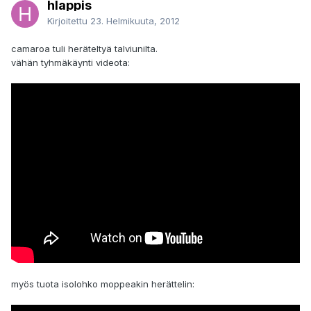
hlappis
Kirjoitettu
23. Helmikuuta, 2012
camaroa tuli heräteltyä talviunilta.
vähän tyhmäkäynti videota:
myös tuota isolohko moppeakin herättelin: