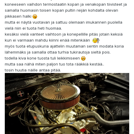
koneeseen vaihdon termostaatin kopan ja venakopan tiivisteet ja
samalla huomasin toisen kopan pultin reijän kohdalta olevan
pikkasen halki
mutta ei näytä vuotavan ja sattuu olemaan imukannen puolella
vielä niin ei tuota heti huomaa.
kesäksi vielä vanteet vaihtoon ja konepellille pitäs jotain keksiä
kun ei varmaan mahdu kiinni enää mitenkään
myös tuota etupuskuria ajattelin muutaman sentin modata koria
lähemmäks ja samalla ottaa turhia tukirautoja sieltä pois.
todella kiva kone tuosta tuli leikkimiseen
mutta saa nähä miten paljon tuo tota rääkkiä kestää..
tosin huutia näille antaa pitää.