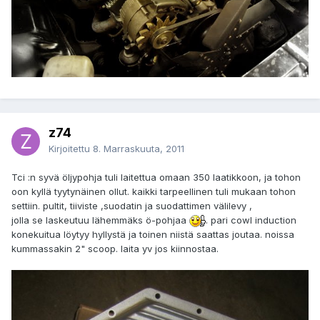
z74
Kirjoitettu
8. Marraskuuta, 2011
Tci :n syvä öljypohja tuli laitettua omaan 350 laatikkoon, ja tohon
oon kyllä tyytynäinen ollut. kaikki tarpeellinen tuli mukaan tohon
settiin. pultit, tiiviste ,suodatin ja suodattimen välilevy ,
jolla se laskeutuu lähemmäks ö-pohjaa
. pari cowl induction
konekuitua löytyy hyllystä ja toinen niistä saattas joutaa. noissa
kummassakin 2" scoop. laita yv jos kiinnostaa.