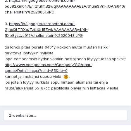
2.
https://lh4.googleusercontent.com/-
od582Xm047E/TzfufmB2wqI/AAAAAAAABzA/S1umSVnF_OA/s640/
challenstein%2520051.JPG
3.
https://lh3.googleusercontent.com/-
GjaxI0LTDXo/TzfuXt15ZwI/AAAAAAAABy4/4I-
1D_xBysU/s912/challenstein%2520043.JPG
toi lohko pitää porata 040"ylikokoon mutta muuten kaikki
tarvittava löytyykin hyllystä.
jopa compcamsin hydynokkakin nostajineen löytyy,tuossa speksit:
http://www.compcams.com/Company/CC/cam-
specs/Details.aspx?csid=85&sb=0
kannet ja imukansi uupuu vielä
.
jos joltain löytyy nurkista sopu hintaan aluimaria tai ehjiä
rauta/alukansia 55-67cc palotiloilla olevia niin laittakaa viestiä.
2 weeks later...