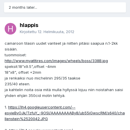
2 months later...
hlappis
Kirjoitettu
12. Helmikuuta, 2012
camaroon tilasin uudet vanteet ja niitten pitäisi saapua n.1-2kk
sisään.
tuommoiset:
http://www.myatltires.com/images/wheels/boss/338B.jpg
speksit:18"x9.5",offset -4mm
18"x8", offset +2mm
ja renkaiksi nuo michelinin 295/35 taakse
235/40 eteen.
ja kahtelin noita osia mitä mulla hyllyssä lojuu niin noistahan saisi
yhden ehjän 350cid motin tehtyä.
1.
https://lh4.googleusercontent.com/--
esyieBvOJk/TzfuY_-9OSI/AAAAAAAABy8/ub55iGwscRM/s640/cha
llenstein%2520042.JPG