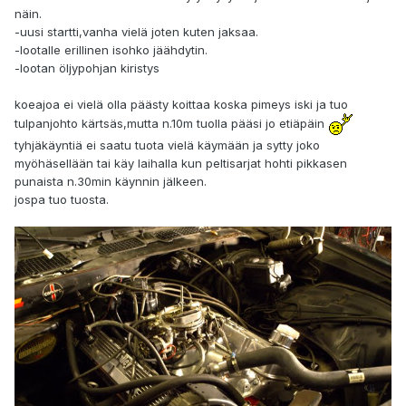
näin.
-uusi startti,vanha vielä joten kuten jaksaa.
-lootalle erillinen isohko jäähdytin.
-lootan öljypohjan kiristys
koeajoa ei vielä olla päästy koittaa koska pimeys iski ja tuo
tulpanjohto kärtsäs,mutta n.10m tuolla pääsi jo etiäpäin
tyhjäkäyntiä ei saatu tuota vielä käymään ja sytty joko
myöhäsellään tai käy laihalla kun peltisarjat hohti pikkasen
punaista n.30min käynnin jälkeen.
jospa tuo tuosta.