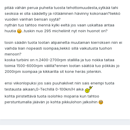
pitää vähän perua puheita tuosta tehottomuudesta,sytkää tahi
seoksia ei olla säädetty ja rötääminen hävinny kokonaan?liekkö
vuoden vanhan bensan syytä?
nythän tuo tahtoo mennä kylki eeltä jos vaan uskaltaa antaa
huutia
...tuskin nuo 295 micheliinit nyt noin huonot on?
tosin säädin tuota lootan alipainetta muutaman kierroksen niin ei
vaihda liian nopeasti isompaa,liekkö sillä vaikutusta tuohon
menoon?
koska turbiini on n.2400-2700rpm stallilla ja tuo nokka taitaa
toimia 1500-6000rpm välillä?ennen lootan säätöä tuo pökkäs jo
2000rpm isompaa ja kikkarilla sit kone heräs jotenkin.
ensi viikonlopuksi jos sais puuhakilvet niin sais enempi tuota
testausta aikaan,G-Techillä 0-100km/H aika
kohta piristettävä tuota isolohko moparia kun tahtoo
perstuntumalla jäävän jo kohta pikkulohon jalkoihin