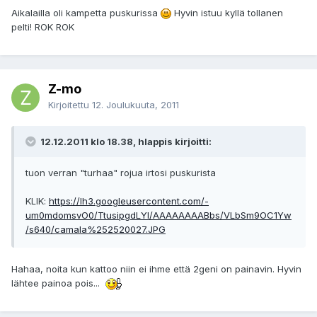
Aikalailla oli kampetta puskurissa
Hyvin istuu kyllä tollanen
pelti! ROK ROK
Z-mo
Kirjoitettu
12. Joulukuuta, 2011
12.12.2011 klo 18.38, hlappis kirjoitti:
tuon verran "turhaa" rojua irtosi puskurista
KLIK:
https://lh3.googleusercontent.com/-
um0mdomsvO0/TtusipgdLYI/AAAAAAAABbs/VLbSm9OC1Yw
/s640/camala%252520027.JPG
Hahaa, noita kun kattoo niin ei ihme että 2geni on painavin. Hyvin
lähtee painoa pois...