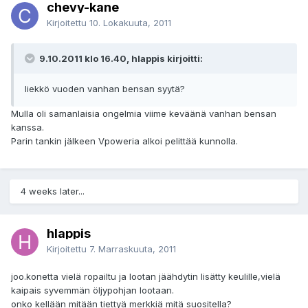
chevy-kane
Kirjoitettu
10. Lokakuuta, 2011
9.10.2011 klo 16.40, hlappis kirjoitti:
liekkö vuoden vanhan bensan syytä?
Mulla oli samanlaisia ongelmia viime keväänä vanhan bensan
kanssa.
Parin tankin jälkeen Vpoweria alkoi pelittää kunnolla.
4 weeks later...
hlappis
Kirjoitettu
7. Marraskuuta, 2011
joo.konetta vielä ropailtu ja lootan jäähdytin lisätty keulille,vielä
kaipais syvemmän öljypohjan lootaan.
onko kellään mitään tiettyä merkkiä mitä suositella?