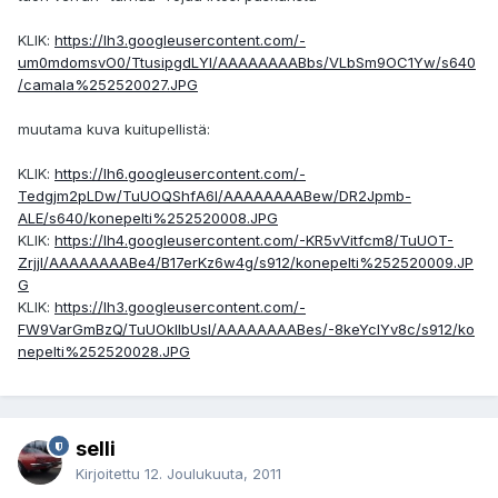
KLIK:
https://lh3.googleusercontent.com/-
um0mdomsvO0/TtusipgdLYI/AAAAAAAABbs/VLbSm9OC1Yw/s640
/camala%252520027.JPG
muutama kuva kuitupellistä:
KLIK:
https://lh6.googleusercontent.com/-
Tedgjm2pLDw/TuUOQShfA6I/AAAAAAAABew/DR2Jpmb-
ALE/s640/konepelti%252520008.JPG
KLIK:
https://lh4.googleusercontent.com/-KR5vVitfcm8/TuUOT-
ZrjjI/AAAAAAAABe4/B17erKz6w4g/s912/konepelti%252520009.JP
G
KLIK:
https://lh3.googleusercontent.com/-
FW9VarGmBzQ/TuUOklIbUsI/AAAAAAAABes/-8keYcIYv8c/s912/ko
nepelti%252520028.JPG
selli
Kirjoitettu
12. Joulukuuta, 2011