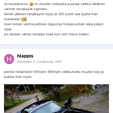
oli muutamissa
on muuten sotkuista puuhaa vaikka rälläköin
vanhat venakopat sopiviksi.
tämän jälkeen tyhjäkäynti löytyi ja 295 kumit saa kyytiä ihan
mukavasti
tosin lootan vanha peltinen öljypohja fuskaa jostain aika paljon
öljyä.
jos tänään vähän testailisi lisää kun noin hieno kelikin.
hlappis
Kirjoitettu
2. Lokakuuta, 2011
pientä rötäämistä 1300rpm-1800rpm välillä,mutta muuten käy ja
kulkee ihan hyvin.