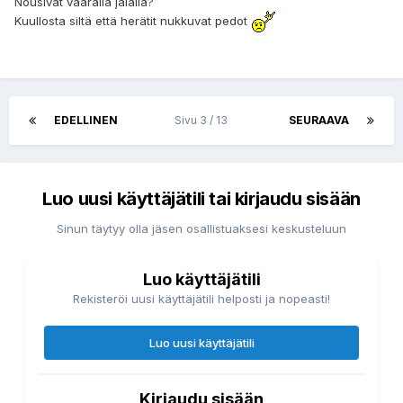
Nousivat väärällä jalalla?
Kuullosta siltä että herätit nukkuvat pedot
EDELLINEN
Sivu 3 / 13
SEURAAVA
Luo uusi käyttäjätili tai kirjaudu sisään
Sinun täytyy olla jäsen osallistuaksesi keskusteluun
Luo käyttäjätili
Rekisteröi uusi käyttäjätili helposti ja nopeasti!
Luo uusi käyttäjätili
Kirjaudu sisään