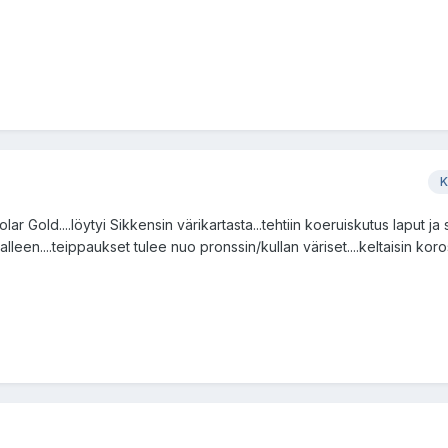
K
r Gold....löytyi Sikkensin värikartasta...tehtiin koeruiskutus laput ja s
een....teippaukset tulee nuo pronssin/kullan väriset....keltaisin koros