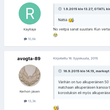
1.9.2015 klo 13.27, GTATL kirj
Nättiä
No veitpä sanat suustani. Kun verta
Käyttäjä
10,6k
avogta-89
Kirjoitettu
16. Syyskuuta, 2015
16.9.2015 klo 14.19, markoyt k
Värihän on tuo alkuperäinen 50 L S
matchaan alkuperäisen kanssa tism
Kerhon jäsen
korostuksin eli myös alkuperäise
13,3k