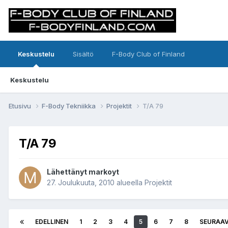
Keskustelu
Sisältö
F-Body Club of Finland
Keskustelu
Etusivu
F-Body Tekniikka
Projektit
T/A 79
T/A 79
Lähettänyt markoyt
27. Joulukuuta, 2010
alueella
Projektit
EDELLINEN
1
2
3
4
5
6
7
8
SEURAA