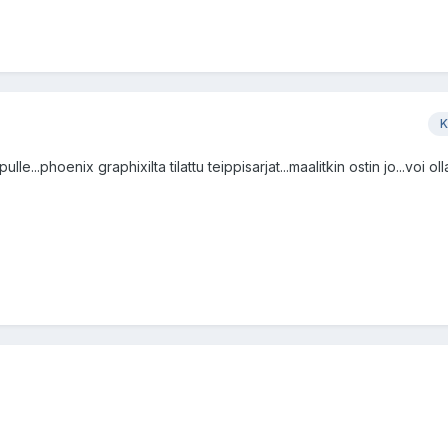
K
le...phoenix graphixilta tilattu teippisarjat...maalitkin ostin jo...voi oll