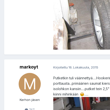
markoyt
Kirjoitettu
16. Lokakuuta, 2015
Putketkin tuli väännettyä.....Hooker
porttausta...primäärien saumat kiersi
isolohkon kansiin.....putket tein 2,5" 
kiinni mihinkään
......
Kerhon jäsen
747