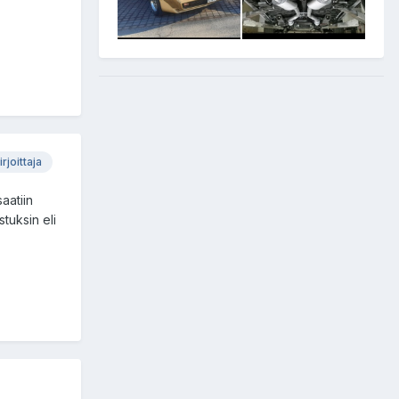
irjoittaja
aatiin
tuksin eli