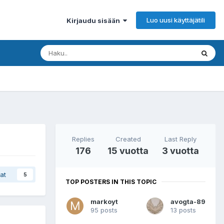
Luo uusi käyttäjätili
Kirjaudu sisään
Replies
Created
Last Reply
176
15 vuotta
3 vuotta
at
5
TOP POSTERS IN THIS TOPIC
markoyt
avogta-89
95 posts
13 posts