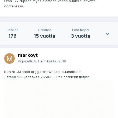
Oma -77 rupeaa myös olemaan voiton puolella. Kevättä
odotellessa.
Replies
Created
Last Reply
176
15 vuotta
3 vuotta
markoyt
Kirjoitettu
8. Helmikuuta, 2016
Non ni....Siinäpä orggis snowflaket puunattuna
...eteen 235 ja taakse 255/60.....Bf Goodrichit tietysti.