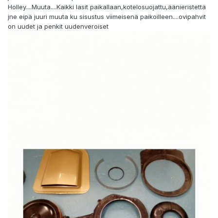
Holley....Muuta....Kaikki lasit paikallaan,kotelosuojattu,äänieristettä
jne eipä juuri muuta ku sisustus viimeisenä paikoilleen....ovipahvit
on uudet ja penkit uudenveroiset