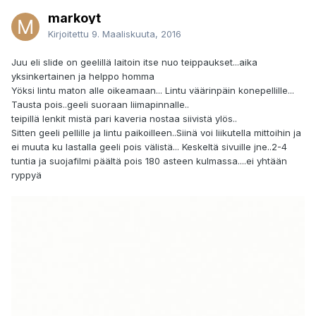
markoyt
Kirjoitettu
9. Maaliskuuta, 2016
Juu eli slide on geelillä laitoin itse nuo teippaukset...aika
yksinkertainen ja helppo homma
Yöksi lintu maton alle oikeamaan... Lintu väärinpäin konepellille...
Tausta pois..geeli suoraan liimapinnalle..
teipillä lenkit mistä pari kaveria nostaa siivistä ylös..
Sitten geeli pellille ja lintu paikoilleen..Siinä voi liikutella mittoihin ja
ei muuta ku lastalla geeli pois välistä... Keskeltä sivuille jne..2-4
tuntia ja suojafilmi päältä pois 180 asteen kulmassa....ei yhtään
ryppyä