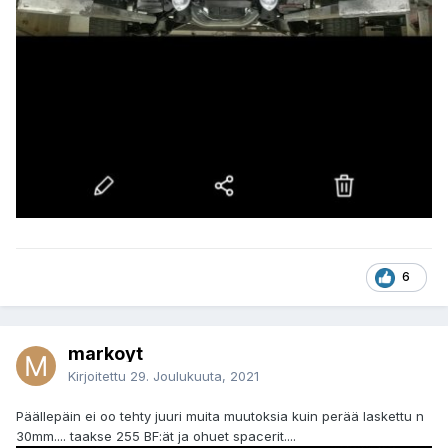
6
markoyt
Kirjoitettu
29. Joulukuuta, 2021
Päällepäin ei oo tehty juuri muita muutoksia kuin perää laskettu n
30mm.... taakse 255 BF:ät ja ohuet spacerit....