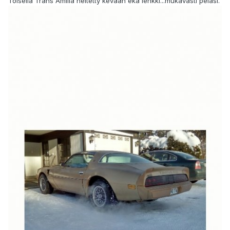
Toisella Trans Amilla heitetty kevään eka lenkki...mukavasti pelasi.