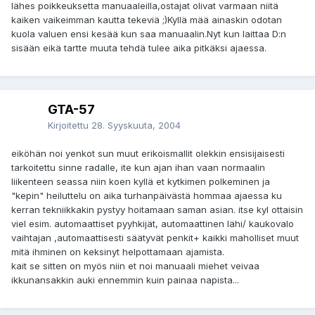
lähes poikkeuksetta manuaaleilla,ostajat olivat varmaan niitä
kaiken vaikeimman kautta tekeviä ;)Kyllä mää ainaskin odotan
kuola valuen ensi kesää kun saa manuaalin.Nyt kun laittaa D:n
sisään eikä tartte muuta tehdä tulee aika pitkäksi ajaessa.
GTA-57
Kirjoitettu
28. Syyskuuta, 2004
eiköhän noi yenkot sun muut erikoismallit olekkin ensisijaisesti
tarkoitettu sinne radalle, ite kun ajan ihan vaan normaalin
liikenteen seassa niin koen kyllä et kytkimen polkeminen ja
"kepin" heiluttelu on aika turhanpäivästä hommaa ajaessa ku
kerran tekniikkakin pystyy hoitamaan saman asian. itse kyl ottaisin
viel esim. automaattiset pyyhkijät, automaattinen lähi/ kaukovalo
vaihtajan ,automaattisesti säätyvät penkit+ kaikki maholliset muut
mitä ihminen on keksinyt helpottamaan ajamista.
kait se sitten on myös niin et noi manuaali miehet veivaa
ikkunansakkin auki ennemmin kuin painaa napista...