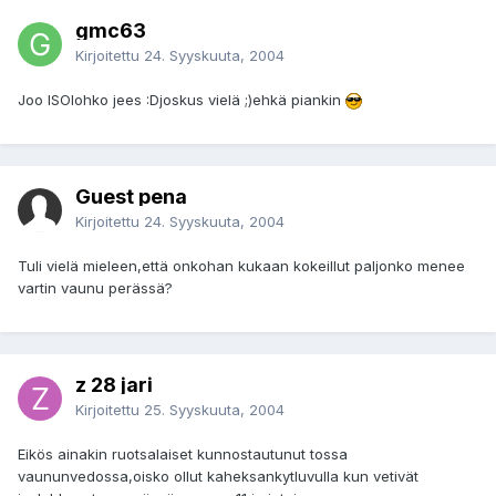
gmc63
Kirjoitettu
24. Syyskuuta, 2004
Joo ISOlohko jees :Djoskus vielä ;)ehkä piankin
Guest pena
Kirjoitettu
24. Syyskuuta, 2004
Tuli vielä mieleen,että onkohan kukaan kokeillut paljonko menee
vartin vaunu perässä?
z 28 jari
Kirjoitettu
25. Syyskuuta, 2004
Eikös ainakin ruotsalaiset kunnostautunut tossa
vaununvedossa,oisko ollut kaheksankytluvulla kun vetivät