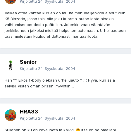
Kirjoitettu
24. Syyskuuta, 2004
Vaikea ottaa kantaa kun en oo muuta manuaalijenkkiä ajanut kuin
K5 Blazeria, jossa taisi olla joku kuorma-auton loota ainakin
vaihtamisnopeudesta päätellen. Jotenkin vaan vääntävän
jenkkikoneen jatkoksi mieltää helpoiten automaatin. Urheiluautoon
taas mielestäni kuuluu ehdottomasti manuaaliloota.
Senior
Kirjoitettu
24. Syyskuuta, 2004
Häh ?? Eikös f-body olekaan urheiluauto ? :'( Hyvä, kun asia
selvisi. Pistän oman pirssini myyntiin....
HRA33
Kirjoitettu
24. Syyskuuta, 2004
Sullahan on ku on kova loota ja kaikki.
Itse en oo omallani