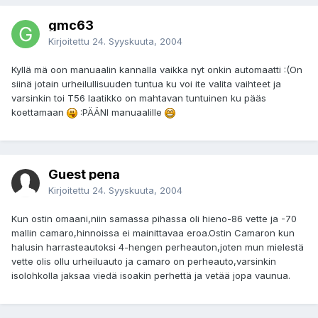
gmc63
Kirjoitettu
24. Syyskuuta, 2004
Kyllä mä oon manuaalin kannalla vaikka nyt onkin automaatti :(On
siinä jotain urheilullisuuden tuntua ku voi ite valita vaihteet ja
varsinkin toi T56 laatikko on mahtavan tuntuinen ku pääs
koettamaan
:PÄÄNI manuaalille
Guest pena
Kirjoitettu
24. Syyskuuta, 2004
Kun ostin omaani,niin samassa pihassa oli hieno-86 vette ja -70
mallin camaro,hinnoissa ei mainittavaa eroa.Ostin Camaron kun
halusin harrasteautoksi 4-hengen perheauton,joten mun mielestä
vette olis ollu urheiluauto ja camaro on perheauto,varsinkin
isolohkolla jaksaa viedä isoakin perhettä ja vetää jopa vaunua.