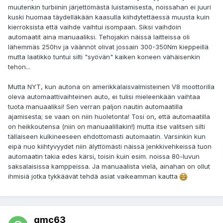
muutenkin turbiinin järjettömästä luistamisesta, noissahan ei juuri
kuski huomaa täydelläkään kaasulla kiihdytettäessä muusta kuin
kierroksista että vaihde vaihtui isompaan. Siksi vaihdoin
automaatit aina manuaaliksi. Tehojakin näissä laitteissa oli
lähemmäs 250hv ja väännöt olivat jossain 300-350Nm kieppeillä
mutta laatikko tuntui silti "syövän" kaiken koneen vähäisenkin
tehon...
Mutta NYT, kun autona on amerikkalaisvalmisteinen V8 moottorilla
oleva automaattivaihteinen auto, ei tulisi mieleenkään vaihtaa
tuota manuaaliksi! Sen verran paljon nautin automaatilla
ajamisesta; se vaan on niin huoletonta! Tosi on, että automaatilla
on heikkoutensa (niin on manuaalillakin!) mutta itse valitsen silti
tällaiseen kulkineeseen ehdottomasti automaatin. Varsinkin kun
eipä nuo kiihtyvyydet niin älyttömästi näissä jenkkivehkeissä tuon
automaatin takia edes kärsi, toisin kuin esim. noissa 80-luvun
saksalaisissa kamppeissa. Ja manuaalista vielä, ainahan on ollut
ihmisiä jotka tykkäävät tehdä asiat vaikeamman kautta
gmc63