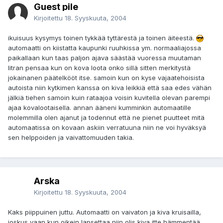
Guest pile
Kirjoitettu
18. Syyskuuta, 2004
ikuisuus kysymys toinen tykkää tyttärestä ja toinen äiteestä.
automaatti on kiistatta kaupunki ruuhkissa ym. normaaliajossa
paikallaan kun taas paljon ajava säästää vuoressa muutaman
litran pensaa kun on kova loota onko sillä sitten merkitystä
jokainanen päätelkööt itse. samoin kun on kyse vajaatehoisista
autoista niin kytkimen kanssa on kiva leikkiä että saa edes vähän
jälkiä tiehen samoin kuin rataajoa voisin kuvitella olevan parempi
ajaa kovalootaisella. annan ääneni kumminkin automaatille
molemmilla olen ajanut ja todennut että ne pienet puutteet mitä
automaatissa on kovaan askiin verratuuna niin ne voi hyväksyä
sen helppoiden ja vaivattomuuden takia.
Arska
Kirjoitettu
18. Syyskuuta, 2004
Kaks piippuinen juttu. Automaatti on vaivaton ja kiva kruisailla,
joskus vaan kun oikein lapsettaa niin olis kiva itte hämmentää