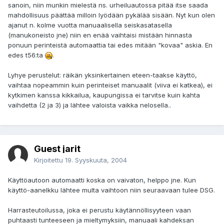
sanoin, niin munkin mielestä ns. urheiluautossa pitää itse saada
mahdollisuus päättää milloin lyödään pykälää sisään. Nyt kun olen
ajanut n. kolme vuotta manuaalisella seiskasatasella
(manukoneisto jne) niin en enää vaihtaisi mistään hinnasta
ponuun perinteistä automaattia tai edes mitään "kovaa" askia. En
edes t56:ta
.
Lyhye perustelut: räikän yksinkertainen eteen-taakse käyttö,
vaihtaa nopeammin kuin perinteiset manuaalit (viiva ei katkea), ei
kytkimen kanssa kikkailua, kaupungissa ei tarvitse kuin kahta
vaihdetta (2 ja 3) ja lähtee valoista vaikka nelosella..
Guest jarit
Kirjoitettu
19. Syyskuuta, 2004
Käyttöautoon automaatti koska on vaivaton, helppo jne. Kun
käyttö-aanelkku lähtee multa vaihtoon niin seuraavaan tulee DSG.
Harrasteutoilussa, joka ei perustu käytännöllisyyteen vaan
puhtaasti tunteeseen ja mieltymyksiin, manuaali kahdeksan