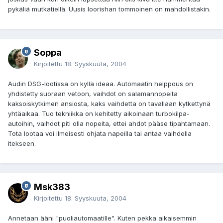
pykäliä mutkatiellä. Uusis loorishan tommoinen on mahdollistakin.
Soppa
Kirjoitettu
18. Syyskuuta, 2004
Audin DSG-lootissa on kyllä ideaa. Automaatin helppous on
yhdistetty suoraan vetoon, vaihdot on salamannopeita
kaksoiskytkimen ansiosta, kaks vaihdetta on tavallaan kytkettynä
yhtäaikaa. Tuo tekniikka on kehitetty aikoinaan turbokilpa-
autoihin, vaihdot piti olla nopeita, ettei ahdot pääse tipahtamaan.
Tota lootaa voi ilmeisesti ohjata napeilla tai antaa vaihdella
itekseen.
Msk383
Kirjoitettu
18. Syyskuuta, 2004
Annetaan ääni "puoliautomaatille". Kuten pekka aikaisemmin