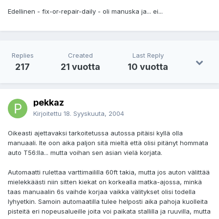
Edellinen - fix-or-repair-daily - oli manuska ja... ei...
Replies
Created
Last Reply
217
21 vuotta
10 vuotta
pekkaz
Kirjoitettu
18. Syyskuuta, 2004
Oikeasti ajettavaksi tarkoitetussa autossa pitäisi kyllä olla
manuaali. Ite oon aika paljon sitä mieltä että olisi pitänyt hommata
auto T56:lla... mutta voihan sen asian vielä korjata.
Automaatti rulettaa varttimaililla 60ft takia, mutta jos auton välittää
mielekkäästi niin sitten kiekat on korkealla matka-ajossa, minkä
taas manuaalin 6s vaihde korjaa vaikka välitykset olisi todella
lyhyetkin. Samoin automaatilla tulee helposti aika pahoja kuolleita
pisteitä eri nopeusalueille joita voi paikata stallilla ja ruuvilla, mutta