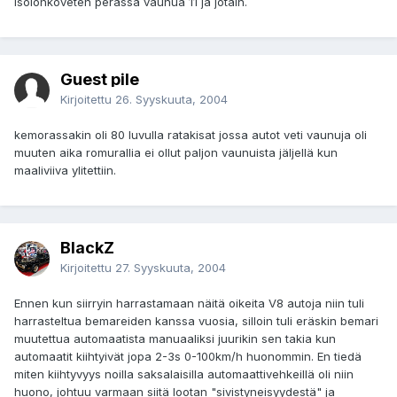
isolohkoveten perässä vaunua 11 ja jotain.
Guest pile
Kirjoitettu
26. Syyskuuta, 2004
kemorassakin oli 80 luvulla ratakisat jossa autot veti vaunuja oli
muuten aika romurallia ei ollut paljon vaunuista jäljellä kun
maaliviiva ylitettiin.
BlackZ
Kirjoitettu
27. Syyskuuta, 2004
Ennen kun siirryin harrastamaan näitä oikeita V8 autoja niin tuli
harrasteltua bemareiden kanssa vuosia, silloin tuli eräskin bemari
muutettua automaatista manuaaliksi juurikin sen takia kun
automaatit kiihtyivät jopa 2-3s 0-100km/h huonommin. En tiedä
miten kiihtyvyys noilla saksalaisilla automaattivehkeillä oli niin
huono, johtuu varmaan siitä lootan "sivistyneisyydestä" ja