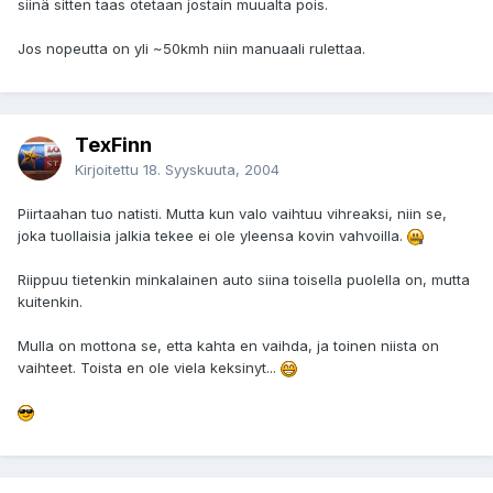
siinä sitten taas otetaan jostain muualta pois.
Jos nopeutta on yli ~50kmh niin manuaali rulettaa.
TexFinn
Kirjoitettu
18. Syyskuuta, 2004
Piirtaahan tuo natisti. Mutta kun valo vaihtuu vihreaksi, niin se,
joka tuollaisia jalkia tekee ei ole yleensa kovin vahvoilla.
Riippuu tietenkin minkalainen auto siina toisella puolella on, mutta
kuitenkin.
Mulla on mottona se, etta kahta en vaihda, ja toinen niista on
vaihteet. Toista en ole viela keksinyt...