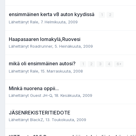
ensimmäinen kerta v8 auton kyydissä
1
2
Lähettänyt Rale,
7. Helmikuuta, 2009
Haapasaaren lomakylä,Ruovesi
Lähettänyt Roadrunner,
5. Heinäkuuta, 2009
mikä oli ensimmäinen autosi?
1
2
3
4
6
Lähettänyt Rale,
15. Marraskuuta, 2008
Minkä nuorena oppii...
Lähettänyt Guest JH-Q,
18. Kesäkuuta, 2009
JÄSENREKISTERITIEDOTE
Lähettänyt BlackZ,
13. Toukokuuta, 2009