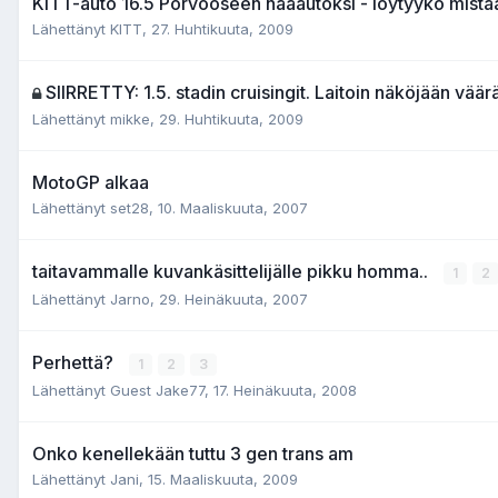
KITT-auto 16.5 Porvooseen hääautoksi - löytyykö mist
Lähettänyt KITT,
27. Huhtikuuta, 2009
SIIRRETTY: 1.5. stadin cruisingit. Laitoin näköjään väär
Lähettänyt mikke,
29. Huhtikuuta, 2009
MotoGP alkaa
Lähettänyt set28,
10. Maaliskuuta, 2007
taitavammalle kuvankäsittelijälle pikku homma..
1
2
Lähettänyt Jarno,
29. Heinäkuuta, 2007
Perhettä?
1
2
3
Lähettänyt Guest Jake77,
17. Heinäkuuta, 2008
Onko kenellekään tuttu 3 gen trans am
Lähettänyt Jani,
15. Maaliskuuta, 2009