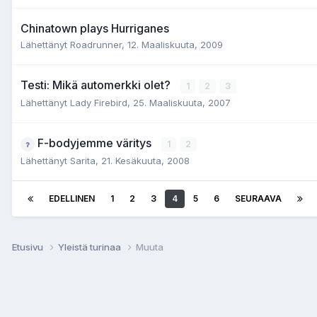
Chinatown plays Hurriganes
Lähettänyt Roadrunner,
12. Maaliskuuta, 2009
Testi: Mikä automerkki olet?
1
2
3
Lähettänyt Lady Firebird,
25. Maaliskuuta, 2007
F-bodyjemme väritys
1
2
Lähettänyt Sarita,
21. Kesäkuuta, 2008
EDELLINEN
1
2
3
4
5
6
SEURAAVA
Etusivu
Yleistä turinaa
Muuta