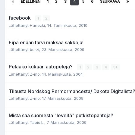
EDELLINEN
1
2
3
4
5
6
SEURAAVA
facebook
1
2
Lähettänyt Hanezki,
14. Tammikuuta, 2010
Eipä enään tarvi maksaa sakkoja!
Lähettänyt burzi,
23. Marraskuuta, 2009
Pelaako kukaan autopelejä?
1
2
3
4
5
Lähettänyt Z-mo,
14. Maaliskuuta, 2004
Tilausta Nordskog Permormancesta/ Dakota Digitalista
Lähettänyt Z-mo,
17. Marraskuuta, 2009
Mistä saa suomesta "leveitä" putkistopantoja?
Lähettänyt Tapio.L.,
7. Marraskuuta, 2009