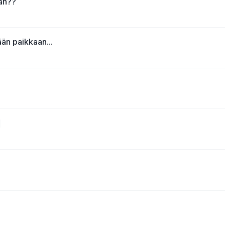
ään??
ään paikkaan...