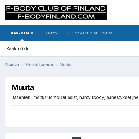
Keskustelu
Sisältö
F-Body Club of Finland
Keskustelu
Etusivu
Yleistä turinaa
Muuta
Muuta
Jäsenten ilmoitusluontoiset asiat, nähty fbody, äänestykset jne.