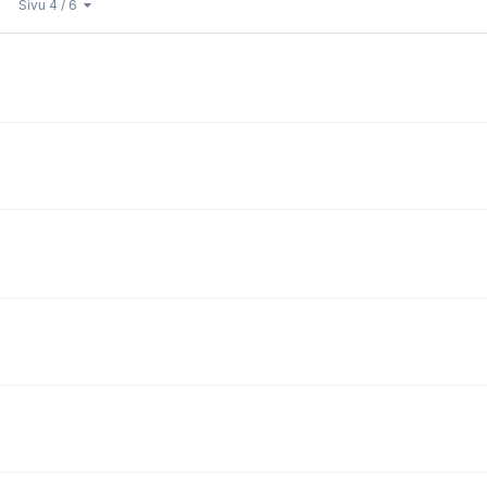
Sivu 4 / 6
?